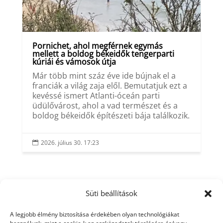
Pornichet, ahol megférnek egymás
mellett a boldog békeidők tengerparti
kúriái és vámosok útja
Már több mint száz éve ide bújnak el a
franciák a világ zaja elől. Bemutatjuk ezt a
kevéssé ismert Atlanti-óceán parti
üdülővárost, ahol a vad természet és a
boldog békeidők építészeti bája találkozik.
2026. július 30. 17:23

Süti beállítások
A legjobb élmény biztosítása érdekében olyan technológiákat