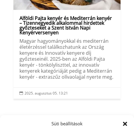
Alföldi Pajta kenyér és Mediterrán kenyér
– Tizennegyedik alkalommal hirdettek
győzteseket a Szent István Napi
Kenyérversenyen
Magyar hagyományokkal és mediterrán
életérzéssel találkozhatunk az Ország
kenyere és Innovatív kenyere díj
győzteseinél. 2025-ben az Alföldi Pajta
kenyér - tönkölyliszttel, az innovatív
kenyerek kategóriáját pedig a Mediterrán
kenyér - extraszűz olívaolajjal nyerte meg.
2025. augusztus 05. 13:21

Süti beállítások