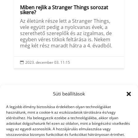
Miben rejlik a Stranger Things sorozat
sikere?
Az életünk része lett a Stranger Things,
vele együtt pedig a nyolcvanas évek, a
szerethető szereplők és az izgalmas, de
egyben véres titkok feltárása is. Nekem
még két rész maradt hátra a 4. évadból.
2023. december 03. 11:15

Süti beállítások
A legjobb élmény biztosítása érdekében olyan technológiákat
használunk, mint a cookie-k az eszközadatok tárolására és/vagy
eléréséhez. Ha beleegyezik ezekbe a technológiákba, akkor olyan
adatokat dolgozhatunk fel ezen az oldalon, mint a böngészési viselkedés
vagy az egyedi azonosítók. A hozzájárulás elmulasztása vagy
visszavonása bizonyos funkciókat és funkciókat hátrányosan érinthet.