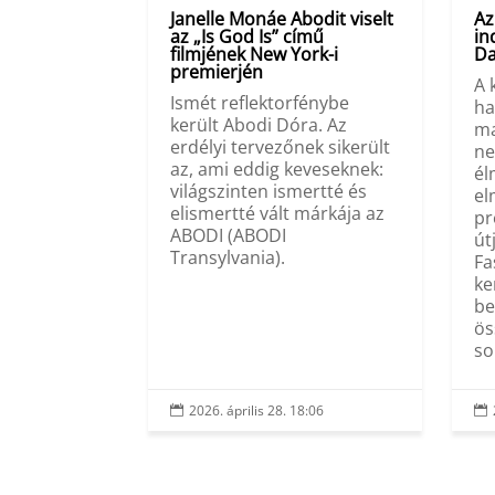
Janelle Monáe Abodit viselt
Az
az „Is God Is” című
in
filmjének New York-i
Da
premierjén
A 
Ismét reflektorfénybe
ha
került Abodi Dóra. Az
ma
erdélyi tervezőnek sikerült
ne
az, ami eddig keveseknek:
él
világszinten ismertté és
el
elismertté vált márkája az
pr
ABODI (ABODI
út
Transylvania).
Fa
ke
be
ös
so
2026. április 28. 18:06

