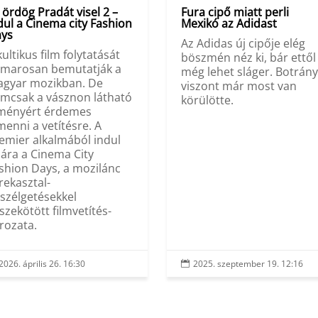
 ördög Pradát visel 2 –
Fura cipő miatt perli
dul a Cinema city Fashion
Mexikó az Adidast
ys
Az Adidas új cipője elég
kultikus film folytatását
böszmén néz ki, bár ettől
marosan bemutatják a
még lehet sláger. Botrány
gyar mozikban. De
viszont már most van
mcsak a vásznon látható
körülötte.
ményért érdemes
menni a vetítésre. A
emier alkalmából indul
jára a Cinema City
shion Days, a mozilánc
rekasztal-
szélgetésekkel
szekötött filmvetítés-
rozata.
2026. április 26. 16:30
2025. szeptember 19. 12:16
