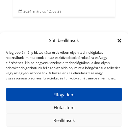
2024. március 12. 08:29

Süti beállítások
A legjobb élmény biztosítása érdekében olyan technológiákat
használunk, mint a cookie-k az eszközadatok tárolására és/vagy
eléréséhez. Ha beleegyezik ezekbe a technológiákba, akkor olyan
adatokat dolgozhatunk fel ezen az oldalon, mint a böngészési viselkedés
vagy az egyedi azonosítók. A hozzájárulás elmulasztása vagy
visszavonása bizonyos funkciókat és funkciókat hátrányosan érinthet.
Elfogadom
Elutasítom
Beállítások
© 2024 Tiéd a Világ
Médiaajánlat
Adatkezelési nyilatkozat
Impresszum
Kapcsolat