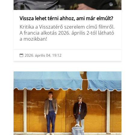
Vissza lehet térni ahhoz, ami már elmúlt?
Kritika a Visszatérő szerelem című filmről.
A francia alkotás 2026. április 2-tól látható
a mozikban!
2026. április 04. 19:12
