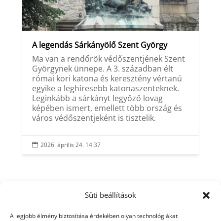
A legendás Sárkányölő Szent György
Ma van a rendőrök védőszentjének Szent
Györgynek ünnepe. A 3. században élt
római kori katona és keresztény vértanú
egyike a leghíresebb katonaszenteknek.
Leginkább a sárkányt legyőző lovag
képében ismert, emellett több ország és
város védőszentjeként is tisztelik.
2026. április 24. 14:37

Süti beállítások
A legjobb élmény biztosítása érdekében olyan technológiákat