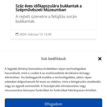
Száz éves időkapszulára bukkantak a
Szépművészeti Múzeumban
A rejtett üzenetre a felújítás során
bukkantak.
2024. március 13. 12:30

Süti beállítások
A legjobb élmény biztosítása érdekében olyan technológiákat
használunk, mint a cookie-k az eszközadatok tárolására és/vagy
eléréséhez. Ha beleegyezik ezekbe a technológiákba, akkor olyan
adatokat dolgozhatunk fel ezen az oldalon, mint a böngészési viselkedés
vagy az egyedi azonosítók. A hozzájárulás elmulasztása vagy
visszavonása bizonyos funkciókat és funkciókat hátrányosan érinthet.
Elfogadom