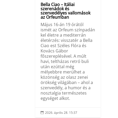
Bella Ciao – Itáliai
szerenádok és
szenvedélyes vallomások
az Orfeumban
Május 16-án 19 órától
ismét az Orfeum színpadán
kel életre a mediterrán
életérzés: visszatér a Bella
Ciao est Széles Flóra és
Kovács Gábor
főszereplésével. A múlt
havi, teltházas retró buli
után ezúttal még
mélyebbre merülhet a
közönség az olasz zenei
örökség világában – ahol a
szenvedély, a humor és a
nosztalgia természetes
egységet alkot.
2026. április 28. 15:37
