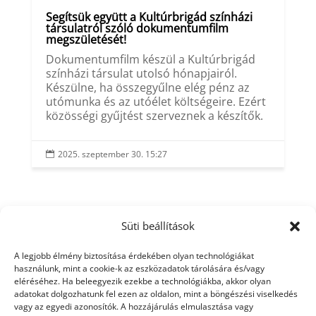
Segítsük együtt a Kultúrbrigád színházi
társulatról szóló dokumentumfilm
megszületését!
Dokumentumfilm készül a Kultúrbrigád
színházi társulat utolsó hónapjairól.
Készülne, ha összegyűlne elég pénz az
utómunka és az utóélet költségeire. Ezért
közösségi gyűjtést szerveznek a készítők.
2025. szeptember 30. 15:27

Süti beállítások
A legjobb élmény biztosítása érdekében olyan technológiákat
használunk, mint a cookie-k az eszközadatok tárolására és/vagy
eléréséhez. Ha beleegyezik ezekbe a technológiákba, akkor olyan
adatokat dolgozhatunk fel ezen az oldalon, mint a böngészési viselkedés
vagy az egyedi azonosítók. A hozzájárulás elmulasztása vagy