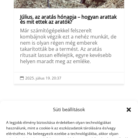
Július, az aratás hónapja – hogyan arattak
és mit ettek az aratók?
Már számítógépekkel felszerelt
kombájnok végzik ezt a nehéz munkát, de
nem is olyan régen még emberek
takarították be a termést. Az aratás
rítusait lassan elfelejtik, egyre kevésebb
helyen maradt meg az emléke.
2025. július 19. 20:37

Süti beállítások
A legjobb élmény biztosítása érdekében olyan technológiákat
használunk, mint a cookie-k az eszközadatok tárolására és/vagy
eléréséhez. Ha beleegyezik ezekbe a technológiákba, akkor olyan