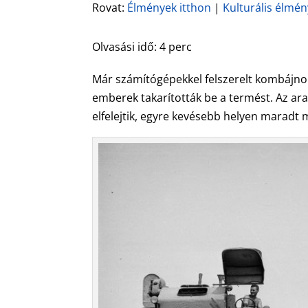
Rovat:
Élmények itthon
|
Kulturális élmé
Olvasási idő:
4
perc
Már számítógépekkel felszerelt kombájno
emberek takarították be a termést. Az ar
elfelejtik, egyre kevésebb helyen maradt