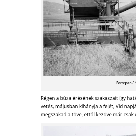
Fortepan / 
Régen a búza érésének szakaszait így hatá
vetés, májusban kihányja a fejét, Vid napj
megszakad a töve, ettől kezdve már csak ér