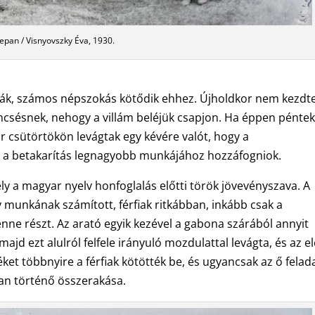
epan / Visnyovszky Éva, 1930.
ták, számos népszokás kötődik ehhez. Újholdkor nem kezdt
encsésnek, nehogy a villám beléjük csapjon. Ha éppen pénte
ár csütörtökön levágtak egy kévére valót, hogy a
en a betakarítás legnagyobb munkájához hozzáfogniok.
ely a magyar nyelv honfoglalás előtti török jövevényszava. A
 munkának számított, férfiak ritkábban, inkább csak a
enne részt. Az arató egyik kezével a gabona szárából annyit
ajd ezt alulról felfele irányuló mozdulattal levágta, és az e
éket többnyire a férfiak kötötték be, és ugyancsak az ő felad
n történő összerakása.