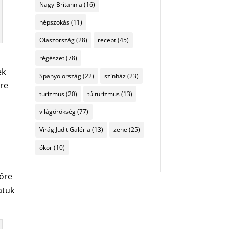
Nagy-Britannia
(16)
népszokás
(11)
Olaszország
(28)
recept
(45)
régészet
(78)
ek
Spanyolország
(22)
színház
(23)
kre
turizmus
(20)
túlturizmus
(13)
világörökség
(77)
Virág Judit Galéria
(13)
zene
(25)
ókor
(10)
lőre
atuk