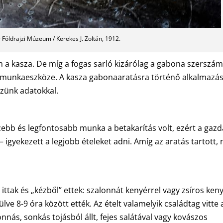
Földrajzi Múzeum / Kerekes J. Zoltán, 1912.
a kasza. De míg a fogas sarló kizárólag a gabona szerszám
ak munkaeszköze. A kasza gabonaaratásra történő alkalmazá
ezünk adatokkal.
bb és legfontosabb munka a betakarítás volt, ezért a gazd
– igyekezett a legjobb ételeket adni. Amíg az aratás tartott, 
ittak és „kézből” ettek: szalonnát kenyérrel vagy zsíros keny
lve 8-9 óra között ették. Az ételt valamelyik családtag vitte 
nás, sonkás tojásból állt, fejes salátával vagy kovászos