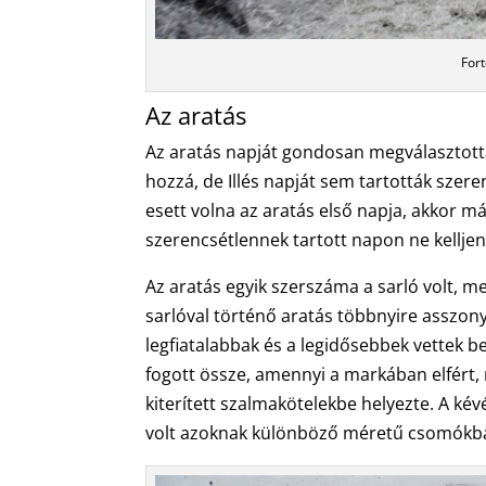
Fort
Az aratás
Az aratás napját gondosan megválasztot
hozzá, de Illés napját sem tartották szer
esett volna az aratás első napja, akkor m
szerencsétlennek tartott napon ne kellj
Az aratás egyik szerszáma a sarló volt, m
sarlóval történő aratás többnyire asszony
legfiatalabbak és a legidősebbek vettek b
fogott össze, amennyi a markában elfért, m
kiterített szalmakötelekbe helyezte. A kév
volt azoknak különböző méretű csomókba