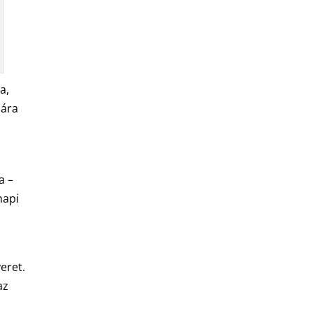
a,
sára
a –
napi
eret.
az