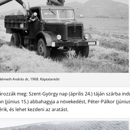
Németh András dr, 1968. Káptalantóti
rozzák meg: Szent-György nap (április 24.) táján szárba ind
án (június 15.) abbahagyja a növekedést, Péter-Pálkor (június
ik, és lehet kezdeni az aratást.