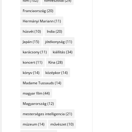
film
(102)
filmfesztivál
(29)
Franciaország
(20)
Hermányi Mariann
(11)
húsvét
(10)
India
(20)
Japán
(15)
jótékonyság
(11)
karácsony
(11)
kiállítás
(34)
koncert
(11)
Kína
(28)
könyv
(14)
középkor
(14)
Madame Tussauds
(14)
magyar film
(44)
Magyarország
(12)
mesterséges intelligencia
(21)
múzeum
(14)
művészet
(10)