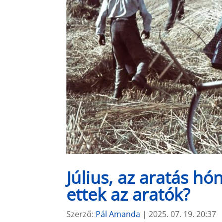
Július, az aratás hó
ettek az aratók?
Szerző:
Pál Amanda
|
2025. 07. 19. 20:37