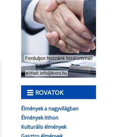
ROVATOK
Élmények a nagyvilágban
Élmények itthon
Kulturális élmények
Gasztro élmények