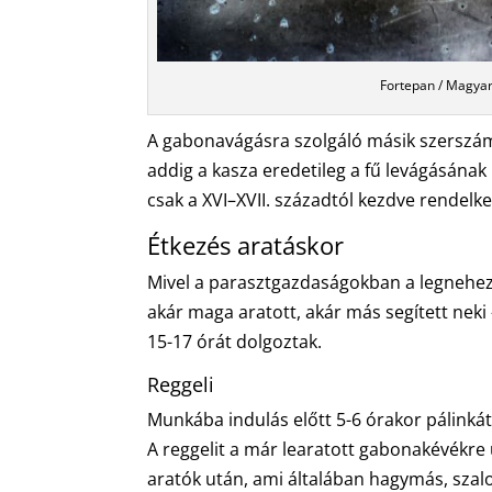
Fortepan / Magyar 
A gabonavágásra szolgáló másik szerszám 
addig a kasza eredetileg a fű levágásán
csak a XVI–XVII. századtól kezdve rendelk
Étkezés aratáskor
Mivel a parasztgazdaságokban a legneheze
akár maga aratott, akár más segített neki 
15-17 órát dolgoztak.
Reggeli
Munkába indulás előtt 5-6 órakor pálinkát 
A reggelit a már learatott gabonakévékre ü
aratók után, ami általában hagymás, szalon