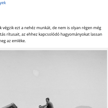
nyek
k végzik ezt a nehéz munkát, de nem is olyan régen még
atás rítusait, az ehhez kapcsolódó hagyományokat lassan
 meg az emléke.