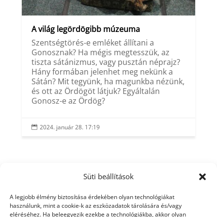
A világ legördögibb múzeuma
Szentségtörés-e emléket állítani a
Gonosznak? Ha mégis megtesszük, az
tiszta sátánizmus, vagy pusztán néprajz?
Hány formában jelenhet meg nekünk a
Sátán? Mit tegyünk, ha magunkba nézünk,
és ott az Ördögöt látjuk? Egyáltalán
Gonosz-e az Ördög?
2024. január 28. 17:19

Süti beállítások
A legjobb élmény biztosítása érdekében olyan technológiákat
használunk, mint a cookie-k az eszközadatok tárolására és/vagy
eléréséhez. Ha beleegyezik ezekbe a technológiákba, akkor olyan