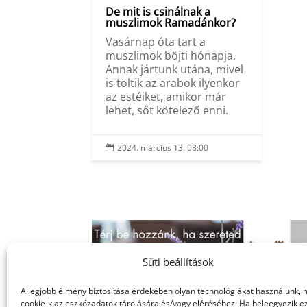
De mit is csinálnak a
muszlimok Ramadánkor?
Vasárnap óta tart a
muszlimok böjti hónapja.
Annak jártunk utána, mivel
is töltik az arabok ilyenkor
az estéiket, amikor már
lehet, sőt kötelező enni.
2024. március 13. 08:00

Süti beállítások
A legjobb élmény biztosítása érdekében olyan technológiákat használunk, 
cookie-k az eszközadatok tárolására és/vagy eléréséhez. Ha beleegyezik e