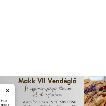
mint a
zekbe a