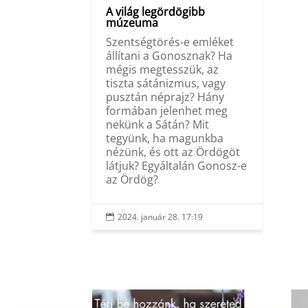
A világ legördögibb
múzeuma
Szentségtörés-e emléket
állítani a Gonosznak? Ha
mégis megtesszük, az
tiszta sátánizmus, vagy
pusztán néprajz? Hány
formában jelenhet meg
nekünk a Sátán? Mit
tegyünk, ha magunkba
nézünk, és ott az Ördögöt
látjuk? Egyáltalán Gonosz-e
az Ördög?
2024. január 28. 17:19
