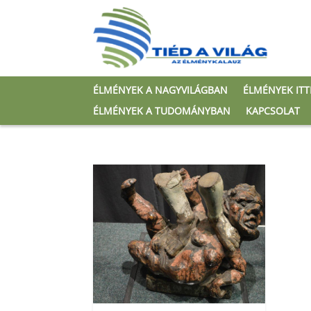
ÉLMÉNYEK A NAGYVILÁGBAN
ÉLMÉNYEK IT
ÉLMÉNYEK A TUDOMÁNYBAN
KAPCSOLAT