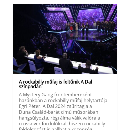
A rockabilly műfaj is feltűnik A Dal
színpadán
A Mystery Gang frontembereként
hazánkban a rockabilly műfaj helytartója
Egri Péter. A Dal 2024 zsűritagja a
Duna Család-barát című műsorában
hangsúlyozta, régi álma válik valóra a
crossover fordulókkal, hiszen rockabilly-
feldolgozást is hallhat a közönség.