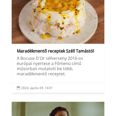
Maradékmentő receptek Széll Tamástól
A Bocuse D'Or séfverseny 2016-os
európai nyertese a Főmenü című
műsorban mutatott be több,
maradékmentő receptet.
2024. április 09. 14:01
