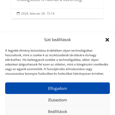
2024. február 26. 15:14

Süti beállítások
A legjobb élmény biztosítása érdekében olyan technológiákat
használunk, mint a cookie-k az eszközadatok tárolására és/vagy
eléréséhez. Ha beleegyezik ezekbe a technológiákba, akkor olyan
adatokat dolgozhatunk fel ezen az oldalon, mint a böngészési viselkedés
vagy az egyedi azonosítók. A hozzájárulás elmulasztása vagy
visszavonása bizonyos funkciókat és funkciókat hátrányosan érinthet.
Elfogadom
Elutasítom
Beállítások
© 2024 Tiéd a Világ
Médiaajánlat