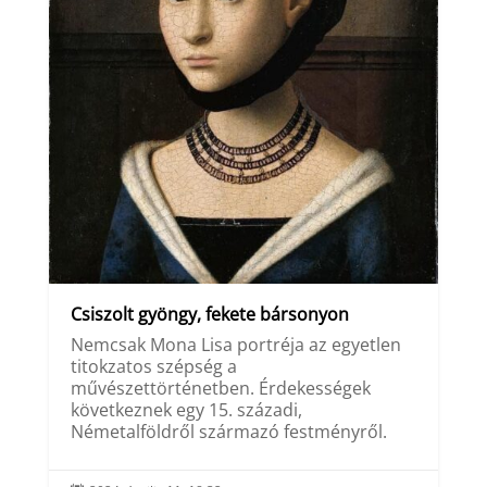
Csiszolt gyöngy, fekete bársonyon
Nemcsak Mona Lisa portréja az egyetlen
titokzatos szépség a
művészettörténetben. Érdekességek
következnek egy 15. századi,
Németalföldről származó festményről.