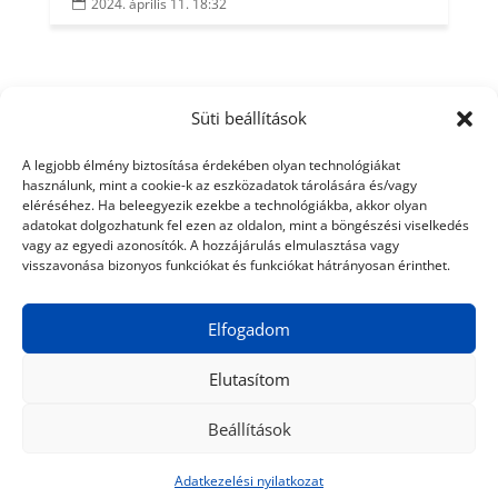
2024. április 11. 18:32

Süti beállítások
A legjobb élmény biztosítása érdekében olyan technológiákat
használunk, mint a cookie-k az eszközadatok tárolására és/vagy
eléréséhez. Ha beleegyezik ezekbe a technológiákba, akkor olyan
adatokat dolgozhatunk fel ezen az oldalon, mint a böngészési viselkedés
vagy az egyedi azonosítók. A hozzájárulás elmulasztása vagy
visszavonása bizonyos funkciókat és funkciókat hátrányosan érinthet.
Elfogadom
Elutasítom
Beállítások
© 2024 Tiéd a Világ
Médiaajánlat
Adatkezelési nyilatkozat
Impresszum
Kapcsolat
Adatkezelési nyilatkozat