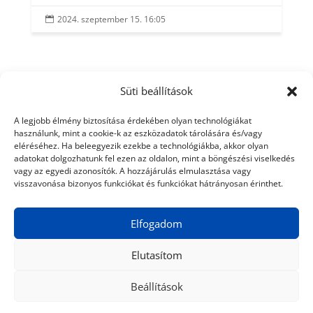
2024. szeptember 15. 16:05

Süti beállítások
A legjobb élmény biztosítása érdekében olyan technológiákat
használunk, mint a cookie-k az eszközadatok tárolására és/vagy
eléréséhez. Ha beleegyezik ezekbe a technológiákba, akkor olyan
adatokat dolgozhatunk fel ezen az oldalon, mint a böngészési viselkedés
vagy az egyedi azonosítók. A hozzájárulás elmulasztása vagy
visszavonása bizonyos funkciókat és funkciókat hátrányosan érinthet.
Elfogadom
Elutasítom
Beállítások
© 2024 Tiéd a Világ
Médiaajánlat
Adatkezelési nyilatkozat
Impresszum
Kapcsolat