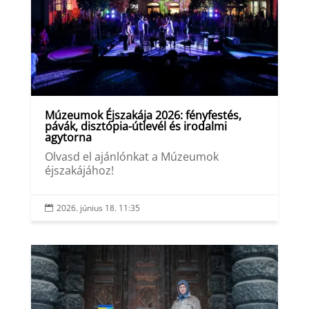
Múzeumok Éjszakája 2026: fényfestés,
pávák, disztópia-útlevél és irodalmi
agytorna
Olvasd el ajánlónkat a Múzeumok
éjszakájához!
2026. június 18. 11:35
