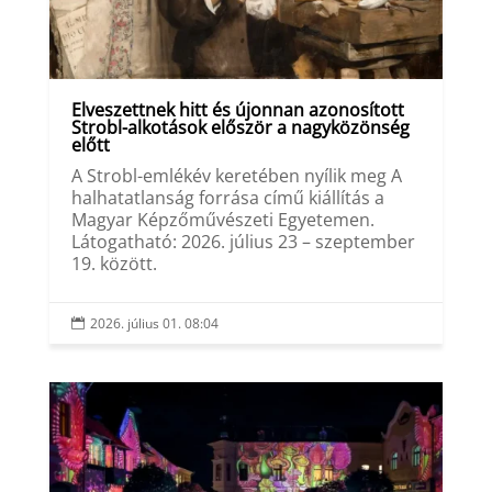
Elveszettnek hitt és újonnan azonosított
Strobl-alkotások először a nagyközönség
előtt
A Strobl-emlékév keretében nyílik meg A
halhatatlanság forrása című kiállítás a
Magyar Képzőművészeti Egyetemen.
Látogatható: 2026. július 23 – szeptember
19. között.
2026. július 01. 08:04
