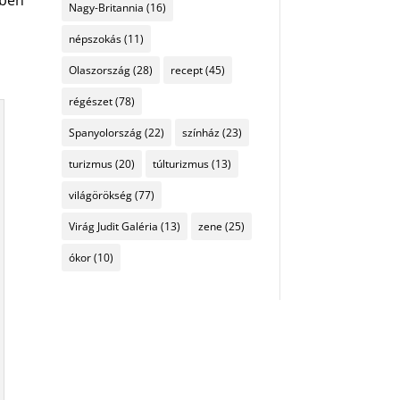
tben
Nagy-Britannia
(16)
népszokás
(11)
Olaszország
(28)
recept
(45)
régészet
(78)
Spanyolország
(22)
színház
(23)
turizmus
(20)
túlturizmus
(13)
világörökség
(77)
Virág Judit Galéria
(13)
zene
(25)
ókor
(10)