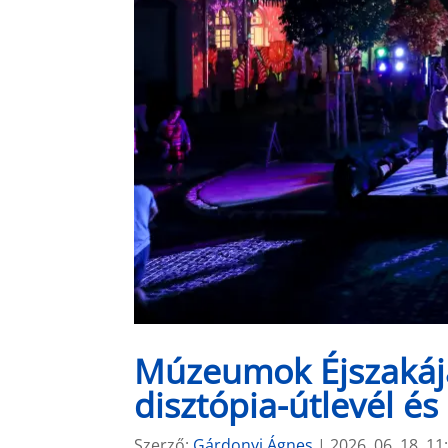
Múzeumok Éjszakája
disztópia-útlevél és
Szerző:
Gárdonyi Ágnes
|
2026. 06. 18. 11