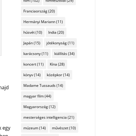
film
(102)
filmfesztivál
(29)
Franciaország
(20)
Hermányi Mariann
(11)
húsvét
(10)
India
(20)
Japán
(15)
jótékonyság
(11)
karácsony
(11)
kiállítás
(34)
koncert
(11)
Kína
(28)
könyv
(14)
középkor
(14)
y
Madame Tussauds
(14)
majd
magyar film
(44)
Magyarország
(12)
mesterséges intelligencia
(21)
k egy
múzeum
(14)
művészet
(10)