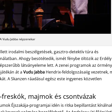
A Vudu Jabba népzenekar
tt irodalmi beszélgetések, gasztro-detektív túra és
ínálatban. Ahogy besötétedik, ismét fénybe öltözik az Erdély
gnépszerűbb látványeleme lett. A zenei programok az örmén
játékán át a
Vudu Jabba
Hendrix-feldolgozásaiig vezetnek, 
akát. A Skanzen ráadásul egész este ingyenes közvetlen
tz-freskók, majmok és csontvázak
k Éjszakája-programjai idén is ritka bepillantást kínálna