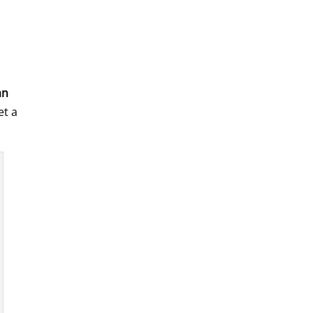
an
et a