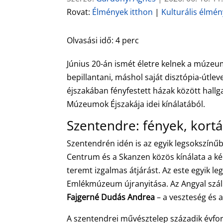
Rovat:
Élmények itthon
|
Kulturális élmé
Olvasási idő:
4
perc
Június 20-án ismét életre kelnek a múzeu
bepillantani, máshol saját disztópia-útle
éjszakában fényfestett házak között hallg
Múzeumok Éjszakája idei kínálatából.
Szentendre: fények, kort
Szentendrén idén is az egyik legsokszín
Centrum és a Skanzen közös kínálata a k
teremt izgalmas átjárást. Az este egyik 
Emlékmúzeum újranyitása. Az Angyal szállt
Fajgerné Dudás Andrea
– a veszteség és a
A szentendrei művésztelep századik évfor