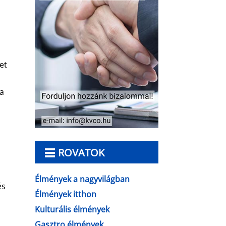
et
 a
ROVATOK
Élmények a nagyvilágban
és
Élmények itthon
Kulturális élmények
Gasztro élmények