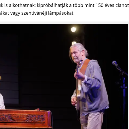
 is alkothatnak: kipróbálhatják a több mint 150 éves cianot
cákat vagy szentivánéji lámpásokat.