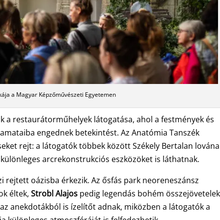
ája a Magyar Képzőművészeti Egyetemen
k a restaurátorműhelyek látogatása, ahol a festmények és
lyamataiba engednek betekintést. Az Anatómia Tanszék
ket rejt: a látogatók többek között Székely Bertalan lována
s különleges arcrekonstrukciós eszközöket is láthatnak.
azi rejtett oázisba érkezik. Az ősfás park neoreneszánsz
k éltek,
Strobl Alajos
pedig legendás bohém összejövetelek
az anekdotákból is ízelítőt adnak, miközben a látogatók a
ia különleges atmoszféráját is felfedezhetik.