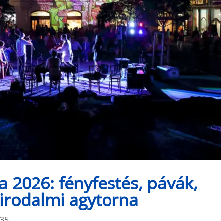
 2026: fényfestés, pávák,
 irodalmi agytorna
:35