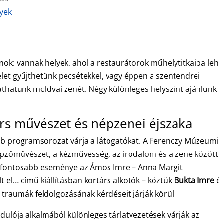
nyek
mok: vannak helyek, ahol a restaurátorok műhelytitkaiba leh
velet gyűjthetünk pecsétekkel, vagy éppen a szentendrei
athatunk moldvai zenét. Négy különleges helyszínt ajánlunk
árs művészet és népzenei éjszaka
űbb programsorozat várja a látogatókat. A Ferenczy Múzeumi
épzőművészet, a kézművesség, az irodalom és a zene között
legfontosabb eseménye az Ámos Imre – Anna Margit
 el… című kiállításban kortárs alkotók – köztük
Bukta Imre
 traumák feldolgozásának kérdéseit járják körül.
dulója alkalmából különleges tárlatvezetések várják az