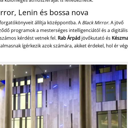
ror, Lenin és bossa nova
orgatókönyveit állítja középpontba. A
Black Mirror
. A jövő
ződő programok a mesterséges intelligenciától és a digitális
 számos kérdést vetnek fel.
Rab Árpád
jövőkutató és
Készm
lmasnak ígérkezik azok számára, akiket érdekel, hol ér vég