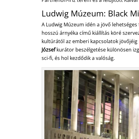
Ludwig Múzeum: Black Mir
A Ludwig Múzeum idén a jövő lehetséges f
hosszú árnyéka című kiállítás köré szerve
kultúrától az emberi kapcsolatok jövőjéig
József
kurátor beszélgetése különösen izga
sci-fi, és hol kezdődik a valóság.