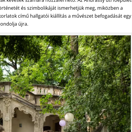
sak kevesek számára hozzáférhető. Az Andrássy úti főépüle
történetét és szimbolikáját ismerhetjük meg, miközben a
orlatok című hallgatói kiállítás a művészet befogadását egy
ondolja újra.