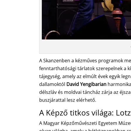
A Skanzenben a kézműves programok melle
fenntarthatósági tárlatok szerepelnek a k
tájegység, amely az elmúlt évek egyik le
dallamoktól
David Yengibarian
harmonika
délszláv és moldvai táncház zárja az éjsz
buszjárattal lesz elérhető.
A Képző titkos világa: Lo
A Magyar Képzőművészeti Egyetem Múzeumo