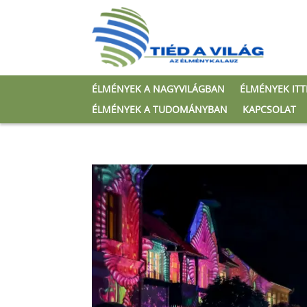
ÉLMÉNYEK A NAGYVILÁGBAN
ÉLMÉNYEK IT
ÉLMÉNYEK A TUDOMÁNYBAN
KAPCSOLAT