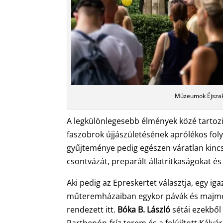
Múzeumok Éjszak
A legkülönlegesebb élmények közé tartozi
faszobrok újjászületésének aprólékos fo
gyűjteménye pedig egészen váratlan kincse
csontvázát, preparált állatritkaságokat é
Aki pedig az Epreskertet választja, egy ig
műteremházaiban egykor pávák és majmo
rendezett itt.
Bóka B. László
sétái ezekből 
Parthenón-fríz terem és a felújított Kálvár