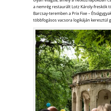
olyan világba, amely a hétköznapokban c
a nemrég restaurált Lotz Károly-freskók 
Barcsay-teremben a Prix Fixe – Étvágygyak
többfogásos vacsora logikáján keresztül g