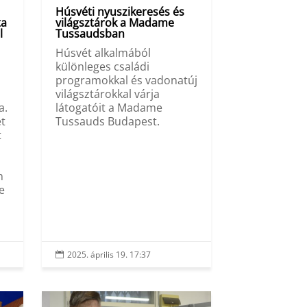
Húsvéti nyuszikeresés és
ta
világsztárok a Madame
l
Tussaudsban
Húsvét alkalmából
különleges családi
programokkal és vadonatúj
világsztárokkal várja
a.
látogatóit a Madame
et
Tussauds Budapest.
t
n
e
2025. április 19. 17:37
