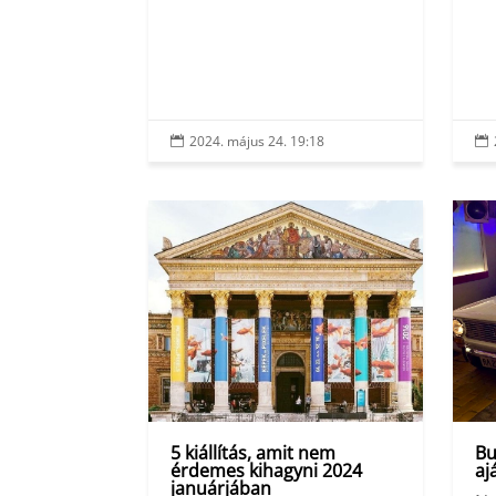
2024. május 24. 19:18


5 kiállítás, amit nem
Bu
érdemes kihagyni 2024
aj
januárjában