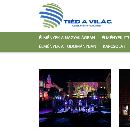
ÉLMÉNYEK A NAGYVILÁGBAN
ÉLMÉNYEK IT
ÉLMÉNYEK A TUDOMÁNYBAN
KAPCSOLAT