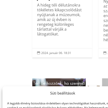
Ny
A hideg téli délutánokra
az
tökéletes kikapcsolódást
sz
nyújtanak a múzeumok,
er
amik az új évben is
sz
rengeteg különleges
ne
tárlattal várják a
be
látogatókat.
né
hé
2024. január 06. 18:31


Süti beállítások
A legjobb élmény biztosítása érdekében olyan technológiákat használunk, 
cookie-k az eszközadatok tárolására és/vagy eléréséhez. Ha beleegyezik e