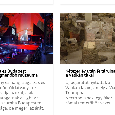
 ez Budapest
Kétezer év után feltáruln
egmenőbb múzeuma
a Vatikán titkai
ny és hang, sugárzás és
Új bejáratot nyitottak a
ldöntúli látvány - ez
Vatikán falain, amely a Vi
gadja azokat, akik
Triumphalis
látogatnak a Light Art
Necropolishoz, egy ókori
seumba Budapesten.
római temetőhöz vezet.
ága, de megéri az árát.