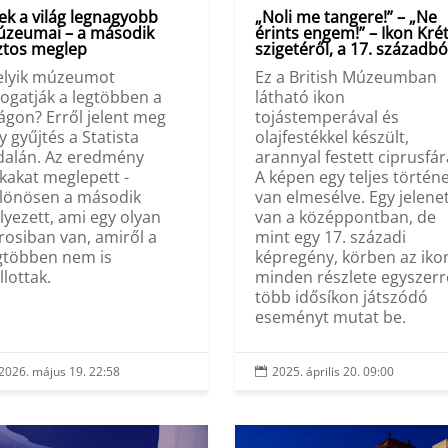
ek a világ legnagyobb
„Noli me tangere!” – „Ne
zeumai – a második
érints engem!” – Ikon Kré
ztos meglep
szigetéről, a 17. századbó
lyik múzeumot
Ez a British Múzeumban
togatják a legtöbben a
látható ikon
lágon? Erről jelent meg
tojástemperával és
y gyűjtés a Statista
olajfestékkel készült,
dalán. Az eredmény
arannyal festett ciprusfár
kakat meglepett -
A képen egy teljes történ
lönösen a második
van elmesélve. Egy jelene
lyezett, ami egy olyan
van a középpontban, de
rosiban van, amiről a
mint egy 17. századi
gtöbben nem is
képregény, körben az iko
llottak.
minden részlete egyszerr
több idősíkon játszódó
eseményt mutat be.
2026. május 19. 22:58
2025. április 20. 09:00
