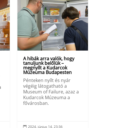
A hibák arra valók, hogy
tanuljunk belőlük –
megnyílt a Kudarcok
Múzeuma Budapesten
e
Pénteken nyílt és nyár
végéig látogatható a
a
Museum of Failure, azaz a
Kudarcok Múzeuma a
fővárosban.
2024. június 14. 23:36
