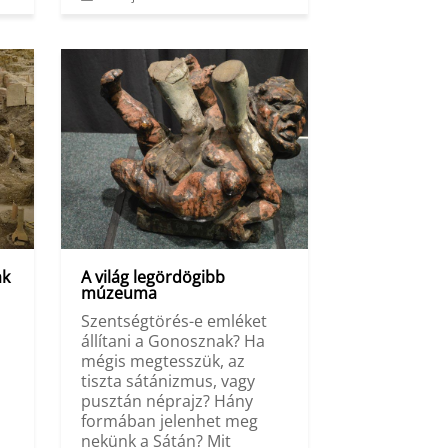
ak
A világ legördögibb
múzeuma
Szentségtörés-e emléket
a
állítani a Gonosznak? Ha
mégis megtesszük, az
tiszta sátánizmus, vagy
pusztán néprajz? Hány
formában jelenhet meg
nekünk a Sátán? Mit