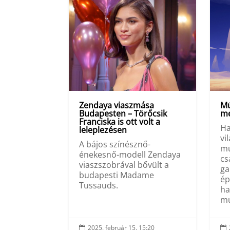
Zendaya viaszmása
Mú
Budapesten – Törőcsik
me
Franciska is ott volt a
Ha
leleplezésen
vi
A bájos színésznő-
mú
énekesnő-modell Zendaya
cs
viaszszobrával bővült a
ga
budapesti Madame
ép
Tussauds.
ha
mú
2025. február 15. 15:20

