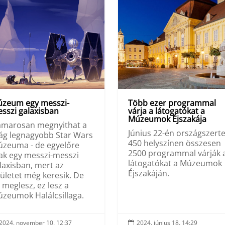
zeum egy messzi-
Több ezer programmal
sszi galaxisban
várja a látogatókat a
Múzeumok Éjszakája
marosan megnyithat a
Június 22-én országszert
lág legnagyobb Star Wars
450 helyszínen összesen
zeuma - de egyelőre
2500 programmal várják 
ak egy messzi-messzi
látogatókat a Múzeumok
laxisban, mert az
Éjszakáján.
ületet még keresik. De
 meglesz, ez lesz a
zeumok Halálcsillaga.
2024. november 10. 12:37
2024. június 18. 14:29
