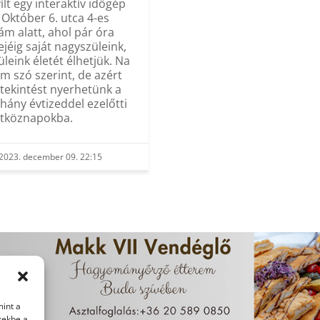
ílt egy interaktív időgép
 Október 6. utca 4-es
ám alatt, ahol pár óra
ejéig saját nagyszüleink,
üleink életét élhetjük. Na
m szó szerint, de azért
tekintést nyerhetünk a
hány évtizeddel ezelőtti
tköznapokba.
2023. december 09. 22:15
mint a
zekbe a