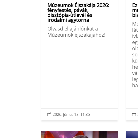
Múzeumok Éjszakája 2026:
Ez
fényfestés, pávák,
mú
disztópia-útlevél és
bi
irodalmi agytorna
Me
Olvasd el ajánlónkat a
lá
Múzeumok éjszakájához!
iv
eg
ol
so
kü
he
vá
le
ha
2026. június 18. 11:35

