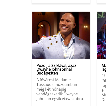
Pózolj a Sziklával, azaz
Ma
Dwayne Johnsonnal
l
Budapesten
Fé
A fővárosi Madame
fö
Tussauds múzeumban
fo
még két hónapig
el
vendégeskedik Dwayne
Mu
Johnson egyik viaszszobra.
Dr