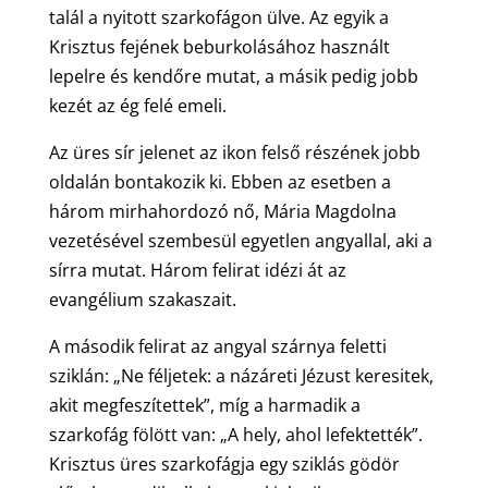
talál a nyitott szarkofágon ülve. Az egyik a
Krisztus fejének beburkolásához használt
lepelre és kendőre mutat, a másik pedig jobb
kezét az ég felé emeli.
Az üres sír jelenet az ikon felső részének jobb
oldalán bontakozik ki. Ebben az esetben a
három mirhahordozó nő, Mária Magdolna
vezetésével szembesül egyetlen angyallal, aki a
sírra mutat. Három felirat idézi át az
evangélium szakaszait.
A második felirat az angyal szárnya feletti
sziklán: „Ne féljetek: a názáreti Jézust keresitek,
akit megfeszítettek”, míg a harmadik a
szarkofág fölött van: „A hely, ahol lefektették”.
Krisztus üres szarkofágja egy sziklás gödör