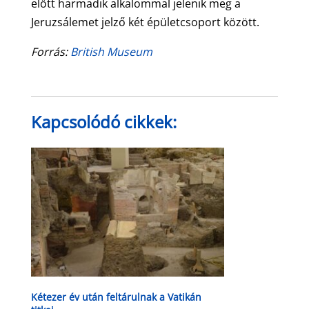
előtt harmadik alkalommal jelenik meg a
Jeruzsálemet jelző két épületcsoport között.
Forrás:
British Museum
Kapcsolódó cikkek:
Kétezer év után feltárulnak a Vatikán