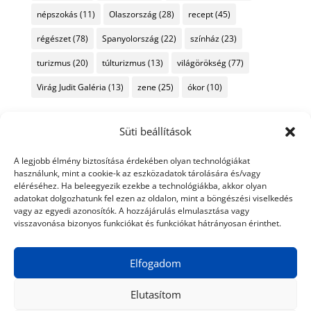
népszokás
(11)
Olaszország
(28)
recept
(45)
régészet
(78)
Spanyolország
(22)
színház
(23)
turizmus
(20)
túlturizmus
(13)
világörökség
(77)
Virág Judit Galéria
(13)
zene
(25)
ókor
(10)
Süti beállítások
A legjobb élmény biztosítása érdekében olyan technológiákat
használunk, mint a cookie-k az eszközadatok tárolására és/vagy
eléréséhez. Ha beleegyezik ezekbe a technológiákba, akkor olyan
adatokat dolgozhatunk fel ezen az oldalon, mint a böngészési viselkedés
vagy az egyedi azonosítók. A hozzájárulás elmulasztása vagy
visszavonása bizonyos funkciókat és funkciókat hátrányosan érinthet.
Elfogadom
Elutasítom