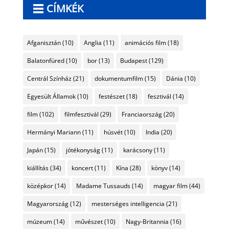
CÍMKÉK
Afganisztán
(10)
Anglia
(11)
animációs film
(18)
Balatonfüred
(10)
bor
(13)
Budapest
(129)
Centrál Színház
(21)
dokumentumfilm
(15)
Dánia
(10)
Egyesült Államok
(10)
festészet
(18)
fesztivál
(14)
film
(102)
filmfesztivál
(29)
Franciaország
(20)
Hermányi Mariann
(11)
húsvét
(10)
India
(20)
Japán
(15)
jótékonyság
(11)
karácsony
(11)
kiállítás
(34)
koncert
(11)
Kína
(28)
könyv
(14)
középkor
(14)
Madame Tussauds
(14)
magyar film
(44)
Magyarország
(12)
mesterséges intelligencia
(21)
múzeum
(14)
művészet
(10)
Nagy-Britannia
(16)