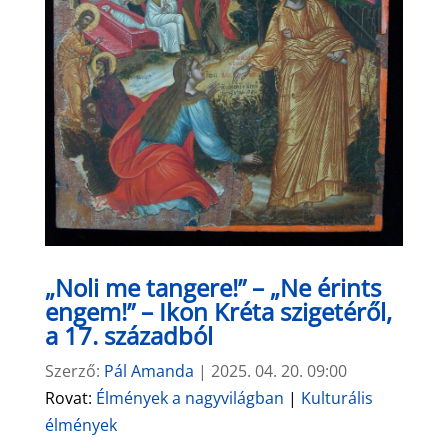
„Noli me tangere!” – „Ne érints
engem!” – Ikon Kréta szigetéről,
a 17. századból
Szerző:
Pál Amanda
|
2025. 04. 20. 09:00
Rovat:
Élmények a nagyvilágban
|
Kulturális
élmények