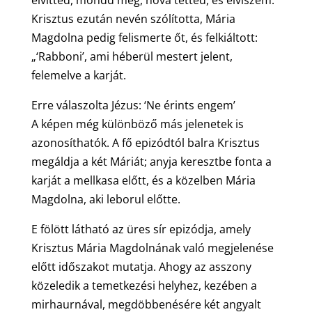
elvitted, mondd meg, hová tetted, és elviszem.”
Krisztus ezután nevén szólította, Mária
Magdolna pedig felismerte őt, és felkiáltott:
„‘Rabboni’, ami héberül mestert jelent,
felemelve a karját.
Erre válaszolta Jézus: ‘Ne érints engem’
A képen még különböző más jelenetek is
azonosíthatók. A fő epizódtól balra Krisztus
megáldja a két Máriát; anyja keresztbe fonta a
karját a mellkasa előtt, és a közelben Mária
Magdolna, aki leborul előtte.
E fölött látható az üres sír epizódja, amely
Krisztus Mária Magdolnának való megjelenése
előtt időszakot mutatja. Ahogy az asszony
közeledik a temetkezési helyhez, kezében a
mirhaurnával, megdöbbenésére két angyalt