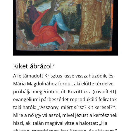
Kiket ábrázol?
A feltámadott Krisztus kissé visszahúzódik, és
Mária Magdolnához fordul, aki előtte térdelve
próbálja megérinteni őt. Közöttük a (rövidített)
evangéliumi párbeszédet reprodukáló feliratok
találhatók: „‘Asszony, miért sírsz? Kit keresel?'”.
Mire a nő így válaszol, mivel Jézust a kertésznek
hiszi, aki talán magával vitte a halottat: „Ha