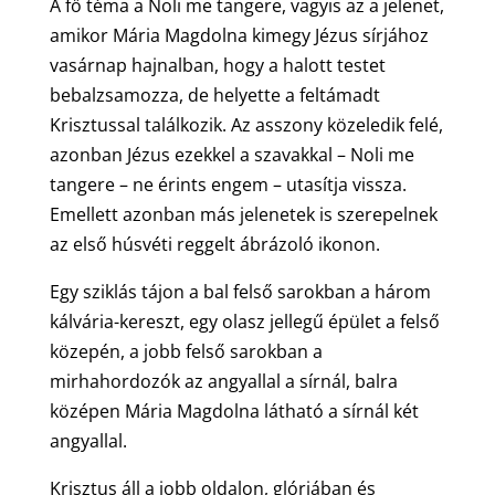
A fő téma a Noli me tangere, vagyis az a jelenet,
amikor Mária Magdolna kimegy Jézus sírjához
vasárnap hajnalban, hogy a halott testet
bebalzsamozza, de helyette a feltámadt
Krisztussal találkozik. Az asszony közeledik felé,
azonban Jézus ezekkel a szavakkal – Noli me
tangere – ne érints engem – utasítja vissza.
Emellett azonban más jelenetek is szerepelnek
az első húsvéti reggelt ábrázoló ikonon.
Egy sziklás tájon a bal felső sarokban a három
kálvária-kereszt, egy olasz jellegű épület a felső
közepén, a jobb felső sarokban a
mirhahordozók az angyallal a sírnál, balra
középen Mária Magdolna látható a sírnál két
angyallal.
Krisztus áll a jobb oldalon, glóriában és