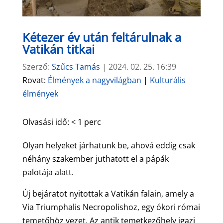
Kétezer év után feltárulnak a
Vatikán titkai
Szerző:
Szűcs Tamás
|
2024. 02. 25. 16:39
Rovat:
Élmények a nagyvilágban
|
Kulturális
élmények
Olvasási idő:
< 1
perc
Olyan helyeket járhatunk be, ahová eddig csak
néhány szakember juthatott el a pápák
palotája alatt.
Új bejáratot nyitottak a Vatikán falain, amely a
Via Triumphalis Necropolishoz, egy ókori római
temetőhöz vezet. Az antik temetkezőhely igazi