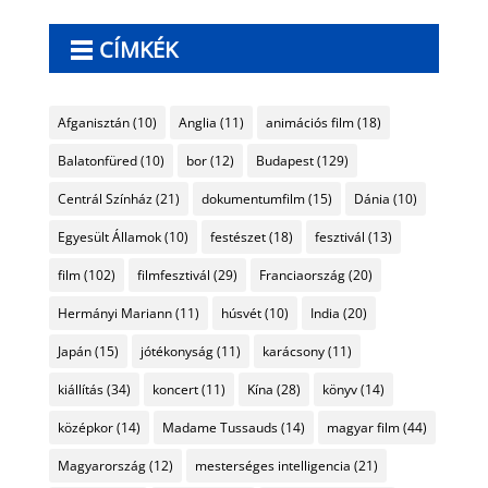
CÍMKÉK
Afganisztán
(10)
Anglia
(11)
animációs film
(18)
Balatonfüred
(10)
bor
(12)
Budapest
(129)
Centrál Színház
(21)
dokumentumfilm
(15)
Dánia
(10)
Egyesült Államok
(10)
festészet
(18)
fesztivál
(13)
film
(102)
filmfesztivál
(29)
Franciaország
(20)
Hermányi Mariann
(11)
húsvét
(10)
India
(20)
Japán
(15)
jótékonyság
(11)
karácsony
(11)
kiállítás
(34)
koncert
(11)
Kína
(28)
könyv
(14)
középkor
(14)
Madame Tussauds
(14)
magyar film
(44)
Magyarország
(12)
mesterséges intelligencia
(21)