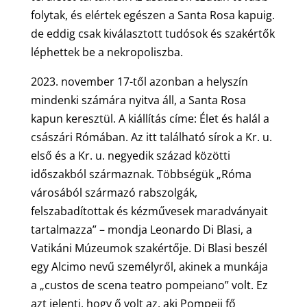
folytak, és elértek egészen a Santa Rosa kapuig.
de eddig csak kiválasztott tudósok és szakértők
léphettek be a nekropoliszba.
2023. november 17-től azonban a helyszín
mindenki számára nyitva áll, a Santa Rosa
kapun keresztül. A kiállítás címe: Élet és halál a
császári Rómában. Az itt található sírok a Kr. u.
első és a Kr. u. negyedik század közötti
időszakból származnak. Többségük „Róma
városából származó rabszolgák,
felszabadítottak és kézművesek maradványait
tartalmazza” – mondja Leonardo Di Blasi, a
Vatikáni Múzeumok szakértője. Di Blasi beszél
egy Alcimo nevű személyről, akinek a munkája
a „custos de scena teatro pompeiano” volt. Ez
azt jelenti, hogy ő volt az, aki Pompeji fő