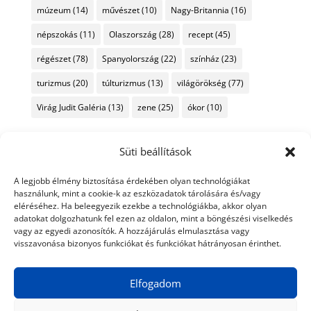
múzeum
(14)
művészet
(10)
Nagy-Britannia
(16)
népszokás
(11)
Olaszország
(28)
recept
(45)
régészet
(78)
Spanyolország
(22)
színház
(23)
turizmus
(20)
túlturizmus
(13)
világörökség
(77)
Virág Judit Galéria
(13)
zene
(25)
ókor
(10)
Süti beállítások
A legjobb élmény biztosítása érdekében olyan technológiákat
használunk, mint a cookie-k az eszközadatok tárolására és/vagy
eléréséhez. Ha beleegyezik ezekbe a technológiákba, akkor olyan
adatokat dolgozhatunk fel ezen az oldalon, mint a böngészési viselkedés
vagy az egyedi azonosítók. A hozzájárulás elmulasztása vagy
visszavonása bizonyos funkciókat és funkciókat hátrányosan érinthet.
Elfogadom