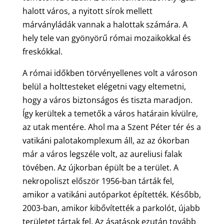
halott város, a nyitott sírok mellett
márványládák vannak a halottak számára. A
hely tele van gyönyörű római mozaikokkal és
freskókkal.
A római időkben törvényellenes volt a városon
belül a holttesteket elégetni vagy eltemetni,
hogy a város biztonságos és tiszta maradjon.
Így kerültek a temetők a város határain kívülre,
az utak mentére. Ahol ma a Szent Péter tér és a
vatikáni palotakomplexum áll, az az ókorban
már a város legszéle volt, az aureliusi falak
tövében. Az újkorban épült be a terület. A
nekropoliszt először 1956-ban tárták fel,
amikor a vatikáni autóparkot építették. Később,
2003-ban, amikor kibővítették a parkolót, újabb
területet tártak fel. Az ásatások ezután tovább