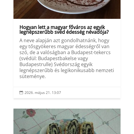
Hogyan lett a magyar főváros az egyik
legnépszerűbb svéd édesség névadója?
A neve alapján azt gondolhatnánk, hogy
egy tősgyökeres magyar édességről van
szó, de a valóságban a Budapest-tekercs
(svédül: Budapestbakelse vagy
Budapestrulle) Svédország egyik
legnépszerűbb és legikonikusabb nemzeti
süteménye.
2026. május 21. 13:07
