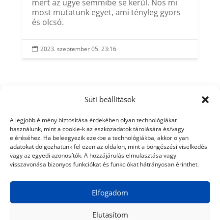
mert az ugye semmibe se kerül. Nos mi
most mutatunk egyet, ami tényleg gyors
és olcsó.
2023. szeptember 05. 23:16

Süti beállítások
A legjobb élmény biztosítása érdekében olyan technológiákat
használunk, mint a cookie-k az eszközadatok tárolására és/vagy
eléréséhez. Ha beleegyezik ezekbe a technológiákba, akkor olyan
adatokat dolgozhatunk fel ezen az oldalon, mint a böngészési viselkedés
vagy az egyedi azonosítók. A hozzájárulás elmulasztása vagy
visszavonása bizonyos funkciókat és funkciókat hátrányosan érinthet.
Elfogadom
Elutasítom