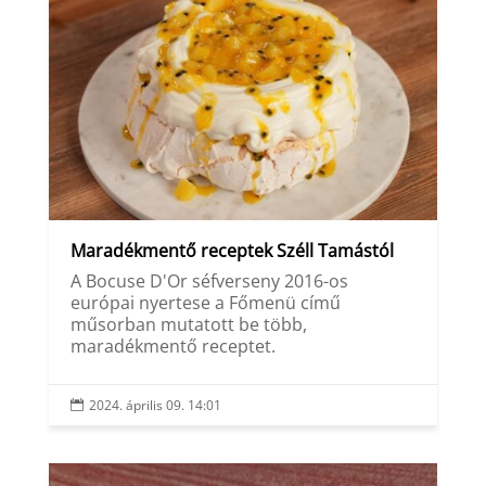
Maradékmentő receptek Széll Tamástól
A Bocuse D'Or séfverseny 2016-os
európai nyertese a Főmenü című
műsorban mutatott be több,
maradékmentő receptet.
2024. április 09. 14:01
