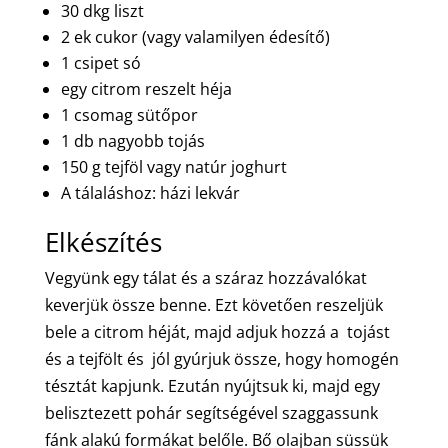
30 dkg liszt
2 ek cukor (vagy valamilyen édesítő)
1 csipet só
egy citrom reszelt héja
1 csomag sütőpor
1 db nagyobb tojás
150 g tejföl vagy natúr joghurt
A tálaláshoz: házi lekvár
Elkészítés
Vegyünk egy tálat és a száraz hozzávalókat
keverjük össze benne. Ezt követően reszeljük
bele a citrom héját, majd adjuk hozzá a tojást
és a tejfölt és jól gyúrjuk össze, hogy homogén
tésztát kapjunk. Ezután nyújtsuk ki, majd egy
belisztezett pohár segítségével szaggassunk
fánk alakú formákat belőle. Bő olajban süssük