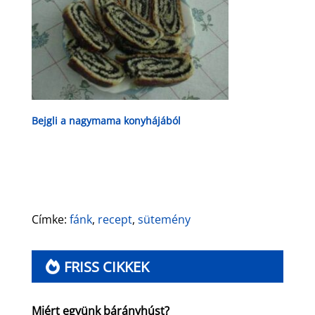
Bejgli a nagymama konyhájából
Címke:
fánk
,
recept
,
sütemény
FRISS CIKKEK
Miért együnk bárányhúst?