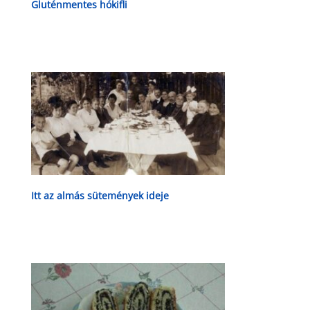
Gluténmentes hókifli
Itt az almás sütemények ideje