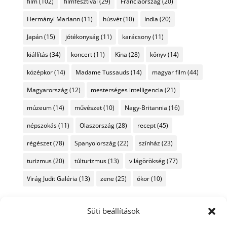
film
(102)
filmfesztivál
(29)
Franciaország
(20)
Hermányi Mariann
(11)
húsvét
(10)
India
(20)
Japán
(15)
jótékonyság
(11)
karácsony
(11)
kiállítás
(34)
koncert
(11)
Kína
(28)
könyv
(14)
középkor
(14)
Madame Tussauds
(14)
magyar film
(44)
Magyarország
(12)
mesterséges intelligencia
(21)
múzeum
(14)
művészet
(10)
Nagy-Britannia
(16)
népszokás
(11)
Olaszország
(28)
recept
(45)
régészet
(78)
Spanyolország
(22)
színház
(23)
turizmus
(20)
túlturizmus
(13)
világörökség
(77)
Virág Judit Galéria
(13)
zene
(25)
ókor
(10)
Süti beállítások