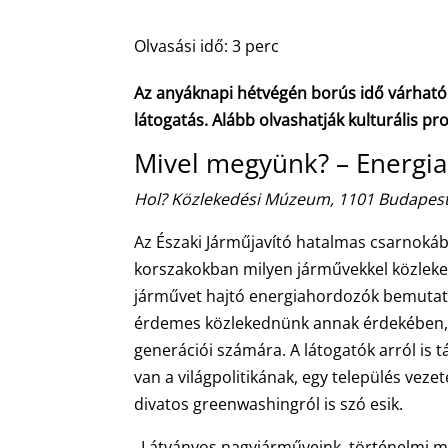
Olvasási idő:
3
perc
Az anyáknapi hétvégén borús idő várható
látogatás. Alább olvashatják kulturális 
Mivel megyünk? – Energi
Hol? Közlekedési Múzeum, 1101 Budapest,
Az Északi Járműjavító hatalmas csarnoká
korszakokban milyen járművekkel közleke
járművet hajtó energiahordozók bemutatás
érdemes közlekednünk annak érdekében, 
generációi számára. A látogatók arról is
van a világpolitikának, egy település veze
divatos greenwashingról is szó esik.
„Látványos nagyjárműveink, történelmi m