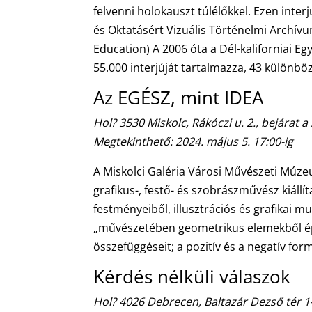
felvenni holokauszt túlélőkkel. Ezen inter
és Oktatásért Vizuális Történelmi Archívu
Education) A 2006 óta a Dél-kaliforniai
55.000 interjúját tartalmazza, 43 különbö
Az EGÉSZ, mint IDEA
Hol? 3530 Miskolc, Rákóczi u. 2., bejárat a
Megtekinthető: 2024. május 5. 17:00-ig
A Miskolci Galéria Városi Művészeti Múz
grafikus-, festő- és szobrászművész kiáll
festményeiből, illusztrációs és grafikai m
„művészetében geometrikus elemekből épít
összefüggéseit; a pozitív és a negatív for
Kérdés nélküli válaszok
Hol? 4026 Debrecen, Baltazár Dezső tér 1