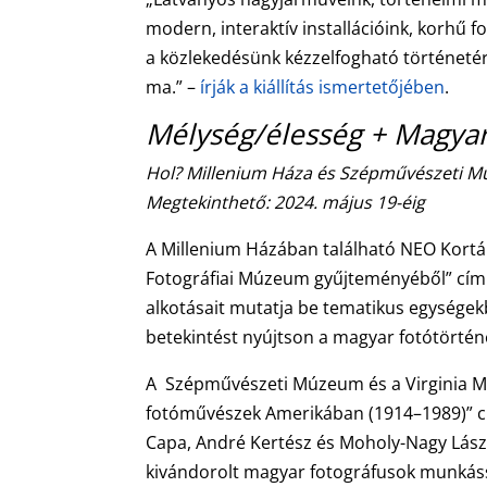
modern, interaktív installációink, korhű f
a közlekedésünk kézzelfogható történetér
ma.” –
írják a kiállítás ismertetőjében
.
Mélység/élesség + Magyar
Hol? Millenium Háza és Szépművészeti 
Megtekinthető: 2024. május 19-éig
A Millenium Házában található NEO Kort
Fotográfiai Múzeum gyűjteményéből” című
alkotásait mutatja be tematikus egysége
betekintést nyújtson a magyar fotótörténe
A Szépművészeti Múzeum és a Virginia M
fotóművészek Amerikában (1914–1989)” cí
Capa, André Kertész és Moholy-Nagy László
kivándorolt magyar fotográfusok munkáss