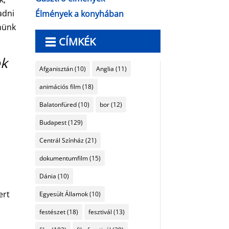
adni
Élmények a konyhában
nnünk
CÍMKÉK
ok
Afganisztán
(10)
Anglia
(11)
animációs film
(18)
Balatonfüred
(10)
bor
(12)
r
Budapest
(129)
Centrál Színház
(21)
dokumentumfilm
(15)
Dánia
(10)
ert
Egyesült Államok
(10)
festészet
(18)
fesztivál
(13)