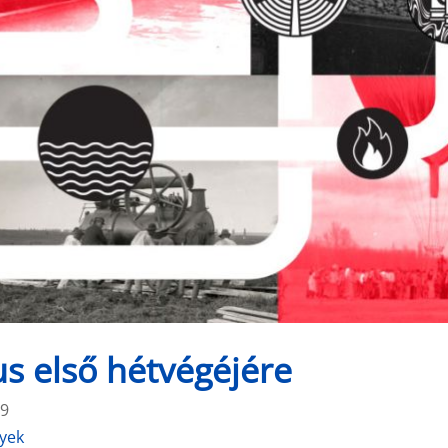
s első hétvégéjére
29
nyek