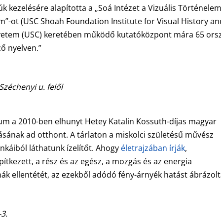
júk kezelésére alapította a „Soá Intézet a Vizuális Történele
m”-ot (USC Shoah Foundation Institute for Visual History an
 Egyetem (USC) keretében működő kutatóközpont mára 65 ors
ző nyelven.”
 Széchenyi u. felől
eum a 2010-ben elhunyt Hetey Katalin Kossuth-díjas magyar
ításának ad otthont. A tárlaton a miskolci születésű művész
unkáiból láthatunk ízelítőt. Ahogy
életrajzában írják
,
kezett, a rész és az egész, a mozgás és az energia
mák ellentétét, az ezekből adódó fény-árnyék hatást ábrázolt
-3.