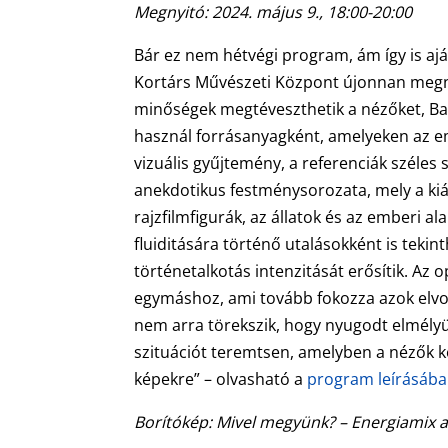
Megnyitó: 2024. május 9., 18:00-20:00
Bár ez nem hétvégi program, ám így is aján
Kortárs Művészeti Központ újonnan megny
minőségek megtéveszthetik a nézőket, Bal
használ forrásanyagként, amelyeken az em
vizuális gyűjtemény, a referenciák széles 
anekdotikus festménysorozata, mely a kiál
rajzfilmfigurák, az állatok és az emberi a
fluiditására történő utalásokként is teki
történetalkotás intenzitását erősítik. Az
egymáshoz, ami tovább fokozza azok elvon
nem arra törekszik, hogy nyugodt elmély
szituációt teremtsen, amelyben a nézők k
képekre” – olvasható a
program leírásáb
Borítókép: Mivel megyünk? – Energiamix 