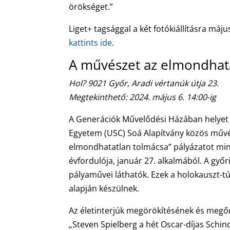
örökséget.”
Liget+ tagsággal a két fotókiállításra máj
kattints ide
.
A művészet az elmondhat
Hol? 9021 Győr, Aradi vértanúk útja 23.
Megtekinthető: 2024. május 6. 14:00-ig
A Generációk Művelődési Házában helyet k
Egyetem (USC) Soá Alapítvány közös művés
elmondhatatlan tolmácsa” pályázatot mi
évfordulója, január 27. alkalmából. A győr
pályaművei láthatók. Ezek a holokauszt-túl
alapján készülnek.
Az életinterjúk megörökítésének és megő
„Steven Spielberg a hét Oscar-díjas Schind