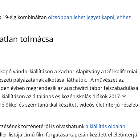
us 19-éig kombináltan
olcsóbban lehet jegyet kapni, ehhez
atlan tolmácsa
apó vándorkiállításon a Zachor Alapítvány a Dél-kaliforniai
zeti pályázatának alkotásai láthatók. „A művészet az
nden évben megrendezik az auschwitzi tábor felszabadulás
i kiállításon az általános és középiskolás diákok 2017-es
élőkkel és szemtanúkkal készített videós életinterjú-részlet
rzésének történetéről is olvashatunk
a kiállítás oldalán
.
ler listája című film forgatása kapcsán kezdett el életinterjú