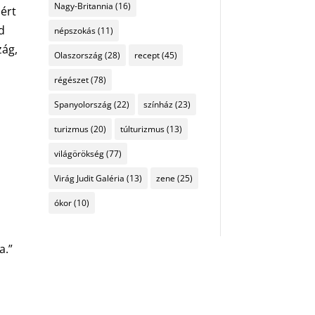
Nagy-Britannia
(16)
mért
d
népszokás
(11)
zág,
Olaszország
(28)
recept
(45)
régészet
(78)
Spanyolország
(22)
színház
(23)
turizmus
(20)
túlturizmus
(13)
világörökség
(77)
Virág Judit Galéria
(13)
zene
(25)
ókor
(10)
a.”