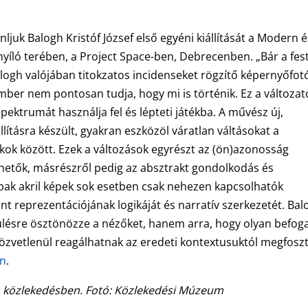
ljuk Balogh Kristóf József első egyéni kiállítását a Modern 
íló terében, a Project Space-ben, Debrecenben. „Bár a fes
ogh valójában titokzatos incidenseket rögzítő képernyőfot
ber nem pontosan tudja, hogy mi is történik. Ez a változat
spektrumát használja fel és lépteti játékba. A művész új,
lításra készült, gyakran eszközöl váratlan váltásokat a
lakok között. Ezek a változások egyrészt az (ön)azonosság
nthetők, másrészről pedig az absztrakt gondolkodás és
 opak akril képek sok esetben csak nehezen kapcsolhatók
t reprezentációjának logikáját és narratív szerkezetét. Bal
ülésre ösztönözze a nézőket, hanem arra, hogy olyan befog
özvetlenül reagálhatnak az eredeti kontextusuktól megfosz
an
.
a közlekedésben. Fotó: Közlekedési Múzeum