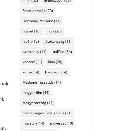
film
(102)
filmfesztivál
(29)
Franciaország
(20)
Hermányi Mariann
(11)
húsvét
(10)
India
(20)
Japán
(15)
jótékonyság
(11)
karácsony
(11)
kiállítás
(34)
koncert
(11)
Kína
(28)
könyv
(14)
középkor
(14)
Madame Tussauds
(14)
ának
magyar film
(44)
ek
Magyarország
(12)
mesterséges intelligencia
(21)
múzeum
(14)
művészet
(10)
kat