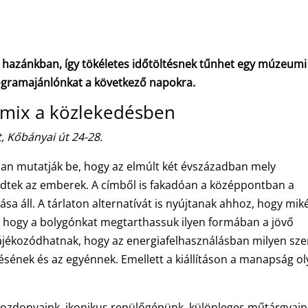
 hazánkban, így tökéletes időtöltésnek tűnhet egy múzeumi
programajánlónkat a következő napokra.
amix a közlekedésben
 Kőbányai út 24-28.
ban mutatják be, hogy az elmúlt két évszázadban mely
dtek az emberek. A címből is fakadóan a középpontban a
a áll. A tárlaton alternatívát is nyújtanak ahhoz, hogy mik
hogy a bolygónkat megtarthassuk ilyen formában a jövő
 tájékozódhatnak, hogy az energiafelhasználásban milyen sz
tésének és az egyénnek. Emellett a kiállításon a manapság ol
ozdonyaink, ikonikus repülőgépünk, különleges műtárgyain