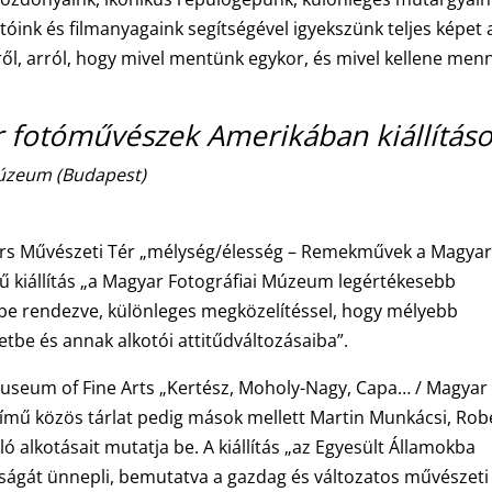
otóink és filmanyagaink segítségével igyekszünk teljes képet 
ől, arról, hogy mivel mentünk egykor, és mivel kellene me
 fotóművészek Amerikában kiállítás
Múzeum (Budapest)
árs Művészeti Tér „mélység/élesség – Remekművek a Magya
 kiállítás „a Magyar Fotográfiai Múzeum legértékesebb
kbe rendezve, különleges megközelítéssel, hogy mélyebb
tbe és annak alkotói attitűdváltozásaiba”.
useum of Fine Arts „Kertész, Moholy-Nagy, Capa… / Magyar
mű közös tárlat pedig mások mellett Martin Munkácsi, Rob
 alkotásait mutatja be. A kiállítás „az Egyesült Államokba
ágát ünnepli, bemutatva a gazdag és változatos művészeti