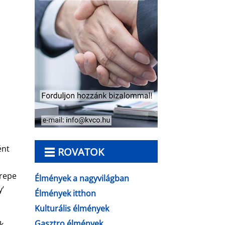
ént
ROVATOK
erepe
Élmények a nagyvilágban
y’
Élmények itthon
Kulturális élmények
Gasztro élmények
k,