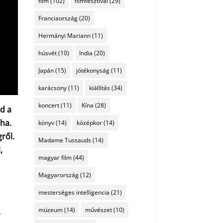
film
(102)
filmfesztivál
(29)
Franciaország
(20)
Hermányi Mariann
(11)
húsvét
(10)
India
(20)
Japán
(15)
jótékonyság
(11)
karácsony
(11)
kiállítás
(34)
koncert
(11)
Kína
(28)
jd a
aha.
könyv
(14)
középkor
(14)
gről.
Madame Tussauds
(14)
,
magyar film
(44)
Magyarország
(12)
s
mesterséges intelligencia
(21)
múzeum
(14)
művészet
(10)
,