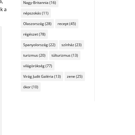
a,
Nagy-Britannia
(16)
nk a
népszokás
(11)
Olaszország
(28)
recept
(45)
régészet
(78)
Spanyolország
(22)
színház
(23)
turizmus
(20)
túlturizmus
(13)
világörökség
(77)
Virág Judit Galéria
(13)
zene
(25)
ókor
(10)