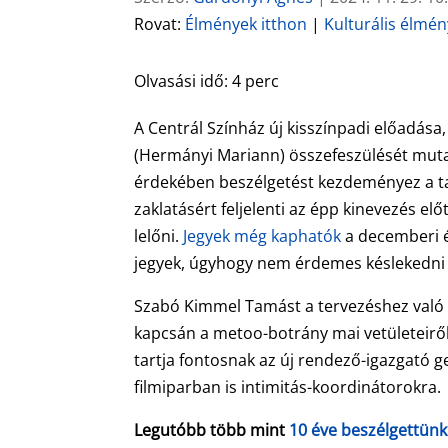
Rovat:
Élmények itthon
|
Kulturális élmé
Olvasási idő:
4
perc
A Centrál Színház új kisszínpadi előadása
(Hermányi Mariann) összefeszülését mutatj
érdekében beszélgetést kezdeményez a tan
zaklatásért feljelenti az épp kinevezés el
lelőni.
Jegyek még kaphatók
a decemberi é
jegyek, úgyhogy nem érdemes késlekedni a
Szabó Kimmel Tamást a tervezéshez való v
kapcsán a metoo-botrány mai vetületeiről k
tartja fontosnak az új rendező-igazgató 
filmiparban is intimitás-koordinátorokra.
Legutóbb több mint
10 éve beszélgettünk