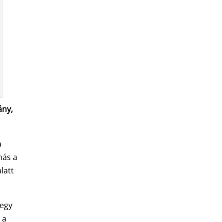
ány,
a
más a
latt
-egy
 a