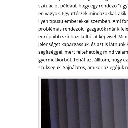
szituációt például, hogy egy rendező “úgy
én vagyok. Együttérzek mindazokkal, akik 
ilyen típusú emberekkel szemben. Ami fon
problémás rendezők, igazgatók már kifele
európaibb színházi kultúrát képvisel. M
jelenséget kapargassuk, és azt is látnunk
segítséggel, mert feltehetőleg mind valam
gyermekkorból. Tehát azt állítom, hogy 
szükségük. Sajnálatos, amikor az egójuk ne