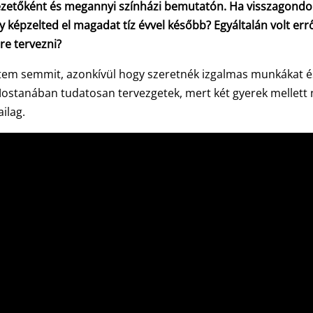
ezetőként és megannyi színházi bemutatón. Ha visszagondo
 képzelted el magadat tíz évvel később? Egyáltalán volt err
re tervezni?
em semmit, azonkívül hogy szeretnék izgalmas munkákat é
 Mostanában tudatosan tervezgetek, mert két gyerek mellett
ilag.