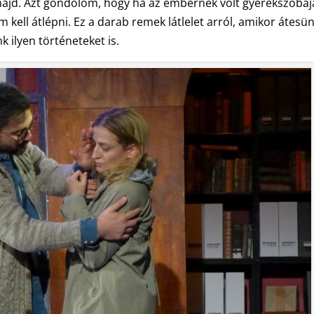
jd. Azt gondolom, hogy ha az embernek volt gyerekszobáj
 kell átlépni. Ez a darab remek látlelet arról, amikor átesü
 ilyen történeteket is.