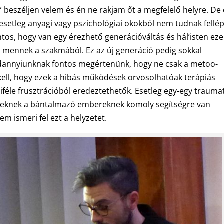
” beszéljen velem és én ne rakjam őt a megfelelő helyre. De
esetleg anyagi vagy pszichológiai okokból nem tudnak fellép
tos, hogy van egy érezhető generációváltás és hál’isten eze
 mennek a szakmából. Ez az új generáció pedig sokkal
indannyiunknak fontos megértenünk, hogy ne csak a metoo-
 kell, hogy ezek a hibás működések orvosolhatóak terápiás
iféle frusztrációból eredeztethetők. Esetleg egy-egy traumat
ezeknek a bántalmazó embereknek komoly segítségre van
m ismeri fel ezt a helyzetet.