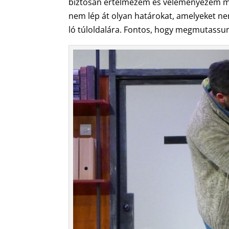
biztosan értelmezem és véleményezem ma
nem lép át olyan határokat, amelyeket nem
ló túloldalára. Fontos, hogy megmutassunk