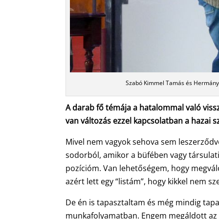
Szabó Kimmel Tamás és Hermányi 
A darab fő témája a hatalommal való viss
van változás ezzel kapcsolatban a hazai s
Mivel nem vagyok sehova sem leszerződve, 
sodorból, amikor a büfében vagy társula
pozícióm. Van lehetőségem, hogy megválog
azért lett egy “listám”, hogy kikkel nem s
De én is tapasztaltam és még mindig tapa
munkafolyamatban. Engem megáldott az él