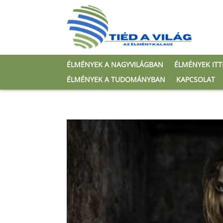
ÉLMÉNYEK A NAGYVILÁGBAN
ÉLMÉNYEK IT
ÉLMÉNYEK A TUDOMÁNYBAN
KAPCSOLAT