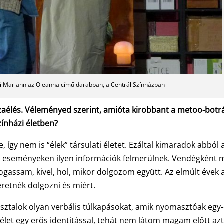
Mariann az Oleanna című darabban, a Centrál Színházban
zaélés. Véleményed szerint, amióta kirobbant a metoo-botr
zínházi életben?
így nem is “élek” társulati életet. Ezáltal kimaradok abból 
ti eseményeken ilyen információk felmerülnek. Vendégként 
assam, kivel, hol, mikor dolgozom együtt. Az elmúlt évek a
zeretnék dolgozni és miért.
sztalok olyan verbális túlkapásokat, amik nyomasztóak egy
et egy erős identitással, tehát nem látom magam előtt azt