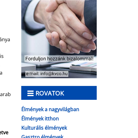
ványa
is
k
 a
ROVATOK
darab
Élmények a nagyvilágban
Élmények itthon
Kulturális élmények
etve
Gasztro élmények