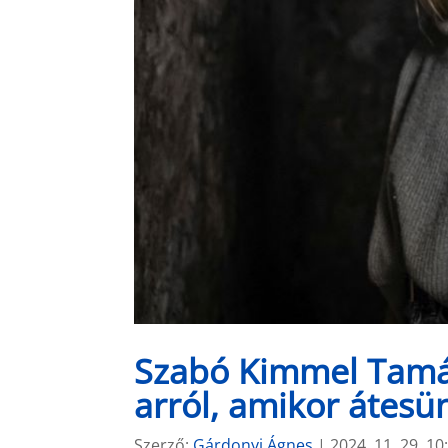
Szabó Kimmel Tamás
arról, amikor átesün
Szerző:
Gárdonyi Ágnes
|
2024. 11. 29. 10