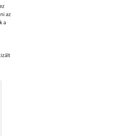
 ez
ni az
k a
izált