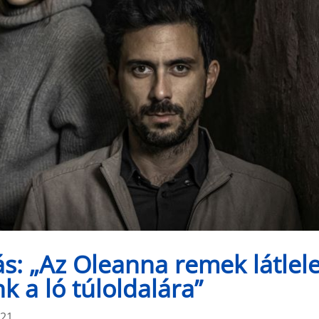
: „Az Oleanna remek látlele
k a ló túloldalára”
:21