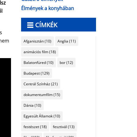
lsz
Élmények a konyhában
ől
CÍMKÉK
s
 nem
Afganisztán
(10)
Anglia
(11)
animációs film
(18)
Balatonfüred
(10)
bor
(12)
Budapest
(129)
Centrál Színház
(21)
dokumentumfilm
(15)
Dánia
(10)
Egyesült Államok
(10)
festészet
(18)
fesztivál
(13)