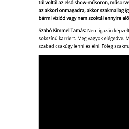
túl voltál az első show-műsoron, műsorv
az akkori önmagadra, akkor szakmailag így
bármi víziód vagy nem szoktál ennyire elő
Szabó Kimmel Tamás:
Nem igazán képzelt
sokszínű karriert. Meg vagyok elégedve.
szabad csakúgy lenni és élni. Főleg szakma