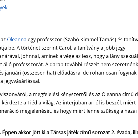
nyek
, az
Oleanna
egy professzor (Szabó Kimmel Tamás) és tanít
a be. A történet szerint Carol, a tanítvány a jobb jegy
árával, Johnnal, aminek a vége az lesz, hogy a lány szexuál
őtt álló professzorát. A darab további részeit nem szeretnén
s januári (összesen hat) előadásra, de rohamosan fogynak
 jegyvásárlással.
iszonyáról, a megfelelési kényszerről és az Oleanna című 
érdezte a Tiéd a Világ. Az interjúban arról is beszél, miért
generáció megjelenését, és hogy miért lenne szükség a hazai
. Éppen akkor jött ki a Társas játék című sorozat 2. évada, ill