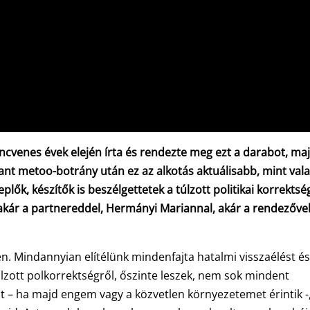
ncvenes évek elején írta és rendezte meg ezt a darabot, ma
bbant metoo-botrány után ez az alkotás aktuálisabb, mint val
lők, készítők is beszélgettetek a túlzott politikai korrektsé
 akár a partnereddel, Hermányi Mariannal, akár a rendezővel
n. Mindannyian elítélünk mindenfajta hatalmi visszaélést é
lzott polkorrektségről, őszinte leszek, nem sok mindent
t – ha majd engem vagy a közvetlen környezetemet érintik -