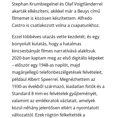
Stephan Krumbiegelnel és Olaf Voigtländerrel
akarták elkészíteni, akikkel már a Beuys című
filmemet is közösen készítettem. Alfredo
Castro is csatlakozott volna a csapatunkhoz.
Ezzel többéves utazás vette kezdetét, és egy
bonyolult kutatás, hogy a hatalmas
kincsesbányát filmes narratívává alakítsuk.
2020-ban kaptam meg az első digitális képeket
– először egy 1948-as naplót, majd
magánjellegű telefonbeszélgetések felvételeit,
például Albert Speerrel. Megnézhettem az
1930-as évekből származó, kiadatlan fotók és a
Standard 8 mm-es felvételek gyűjteményét,
valamint az emlékiratok vázlatait, amelyek
közül néhány jelentősen eltért a nyomtatott
változattól. Ezek rögtön felkeltették a