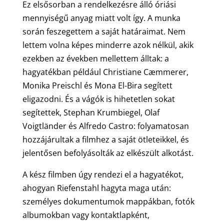
Ez elsősorban a rendelkezésre álló óriási
mennyiségű anyag miatt volt így. A munka
során feszegettem a saját határaimat. Nem
lettem volna képes minderre azok nélkül, akik
ezekben az években mellettem álltak: a
hagyatékban például Christiane Cæmmerer,
Monika Preischl és Mona El-Bira segített
eligazodni. És a vágók is hihetetlen sokat
segítettek, Stephan Krumbiegel, Olaf
Voigtländer és Alfredo Castro: folyamatosan
hozzájárultak a filmhez a saját ötleteikkel, és
jelentősen befolyásolták az elkészült alkotást.
A kész filmben úgy rendezi el a hagyatékot,
ahogyan Riefenstahl hagyta maga után:
személyes dokumentumok mappákban, fotók
albumokban vagy kontaktlapként,