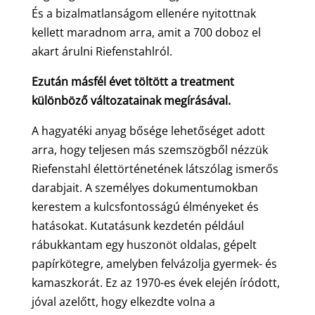
És a bizalmatlanságom ellenére nyitottnak
kellett maradnom arra, amit a 700 doboz el
akart árulni Riefenstahlról.
Ezután másfél évet töltött a treatment
különböző változatainak megírásával.
A hagyatéki anyag bősége lehetőséget adott
arra, hogy teljesen más szemszögből nézzük
Riefenstahl élettörténetének látszólag ismerős
darabjait. A személyes dokumentumokban
kerestem a kulcsfontosságú élményeket és
hatásokat. Kutatásunk kezdetén például
rábukkantam egy huszonöt oldalas, gépelt
papírkötegre, amelyben felvázolja gyermek- és
kamaszkorát. Ez az 1970-es évek elején íródott,
jóval azelőtt, hogy elkezdte volna a