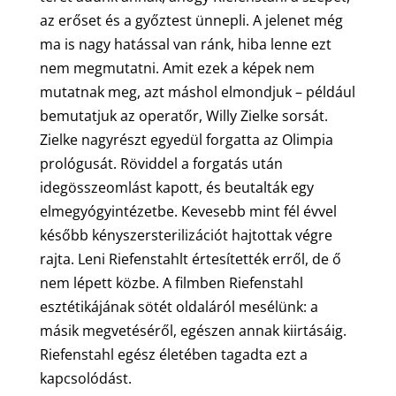
az erőset és a győztest ünnepli. A jelenet még
ma is nagy hatással van ránk, hiba lenne ezt
nem megmutatni. Amit ezek a képek nem
mutatnak meg, azt máshol elmondjuk – például
bemutatjuk az operatőr, Willy Zielke sorsát.
Zielke nagyrészt egyedül forgatta az Olimpia
prológusát. Röviddel a forgatás után
idegösszeomlást kapott, és beutalták egy
elmegyógyintézetbe. Kevesebb mint fél évvel
később kényszersterilizációt hajtottak végre
rajta. Leni Riefenstahlt értesítették erről, de ő
nem lépett közbe. A filmben Riefenstahl
esztétikájának sötét oldaláról mesélünk: a
másik megvetéséről, egészen annak kiirtásáig.
Riefenstahl egész életében tagadta ezt a
kapcsolódást.