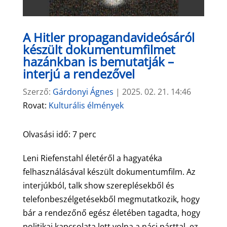
A Hitler propagandavideósáról
készült dokumentumfilmet
hazánkban is bemutatják –
interjú a rendezővel
Szerző:
Gárdonyi Ágnes
|
2025. 02. 21. 14:46
Rovat:
Kulturális élmények
Olvasási idő:
7
perc
Leni Riefenstahl életéről a hagyatéka
felhasználásával készült dokumentumfilm. Az
interjúkból, talk show szereplésekből és
telefonbeszélgetésekből megmutatkozik, hogy
bár a rendezőnő egész életében tagadta, hogy
politikai kapcsolata lett volna a náci párttal, ez