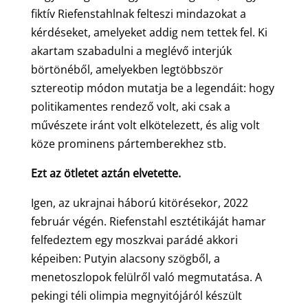
fiktív Riefenstahlnak felteszi mindazokat a
kérdéseket, amelyeket addig nem tettek fel. Ki
akartam szabadulni a meglévő interjúk
börtönéből, amelyekben legtöbbször
sztereotip módon mutatja be a legendáit: hogy
politikamentes rendező volt, aki csak a
művészete iránt volt elkötelezett, és alig volt
köze prominens pártemberekhez stb.
Ezt az ötletet aztán elvetette.
Igen, az ukrajnai háború kitörésekor, 2022
február végén. Riefenstahl esztétikáját hamar
felfedeztem egy moszkvai parádé akkori
képeiben: Putyin alacsony szögből, a
menetoszlopok felülről való megmutatása. A
pekingi téli olimpia megnyitójáról készült