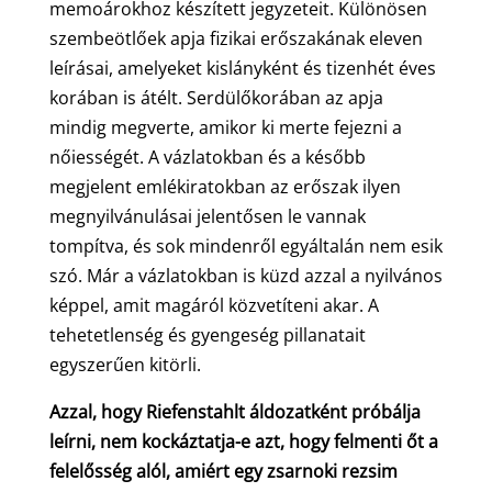
memoárokhoz készített jegyzeteit. Különösen
szembeötlőek apja fizikai erőszakának eleven
leírásai, amelyeket kislányként és tizenhét éves
korában is átélt. Serdülőkorában az apja
mindig megverte, amikor ki merte fejezni a
nőiességét. A vázlatokban és a később
megjelent emlékiratokban az erőszak ilyen
megnyilvánulásai jelentősen le vannak
tompítva, és sok mindenről egyáltalán nem esik
szó. Már a vázlatokban is küzd azzal a nyilvános
képpel, amit magáról közvetíteni akar. A
tehetetlenség és gyengeség pillanatait
egyszerűen kitörli.
Azzal, hogy Riefenstahlt áldozatként próbálja
leírni, nem kockáztatja-e azt, hogy felmenti őt a
felelősség alól, amiért egy zsarnoki rezsim