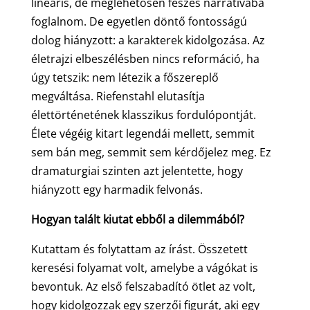
lineáris, de meglehetősen feszes narratívába
foglalnom. De egyetlen döntő fontosságú
dolog hiányzott: a karakterek kidolgozása. Az
életrajzi elbeszélésben nincs reformáció, ha
úgy tetszik: nem létezik a főszereplő
megváltása. Riefenstahl elutasítja
élettörténetének klasszikus fordulópontját.
Élete végéig kitart legendái mellett, semmit
sem bán meg, semmit sem kérdőjelez meg. Ez
dramaturgiai szinten azt jelentette, hogy
hiányzott egy harmadik felvonás.
Hogyan talált kiutat ebből a dilemmából?
Kutattam és folytattam az írást. Összetett
keresési folyamat volt, amelybe a vágókat is
bevontuk. Az első felszabadító ötlet az volt,
hogy kidolgozzak egy szerzői figurát, aki egy