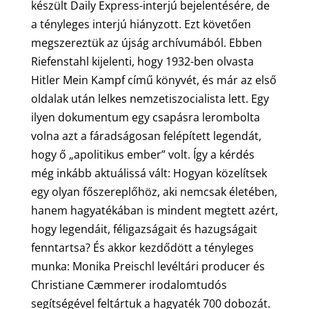
készült Daily Express-interjú bejelentésére, de
a tényleges interjú hiányzott. Ezt követően
megszereztük az újság archívumából. Ebben
Riefenstahl kijelenti, hogy 1932-ben olvasta
Hitler Mein Kampf című könyvét, és már az első
oldalak után lelkes nemzetiszocialista lett. Egy
ilyen dokumentum egy csapásra lerombolta
volna azt a fáradságosan felépített legendát,
hogy ő „apolitikus ember” volt. Így a kérdés
még inkább aktuálissá vált: Hogyan közelítsek
egy olyan főszereplőhöz, aki nemcsak életében,
hanem hagyatékában is mindent megtett azért,
hogy legendáit, féligazságait és hazugságait
fenntartsa? És akkor kezdődött a tényleges
munka: Monika Preischl levéltári producer és
Christiane Cæmmerer irodalomtudós
segítségével feltártuk a hagyaték 700 dobozát.