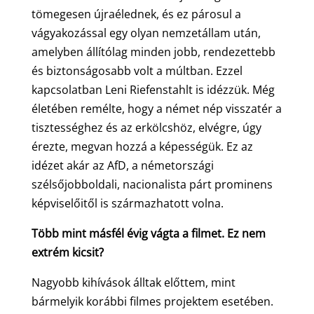
tömegesen újraélednek, és ez párosul a
vágyakozással egy olyan nemzetállam után,
amelyben állítólag minden jobb, rendezettebb
és biztonságosabb volt a múltban. Ezzel
kapcsolatban Leni Riefenstahlt is idézzük. Még
életében remélte, hogy a német nép visszatér a
tisztességhez és az erkölcshöz, elvégre, úgy
érezte, megvan hozzá a képességük. Ez az
idézet akár az AfD, a németországi
szélsőjobboldali, nacionalista párt prominens
képviselőitől is származhatott volna.
Több mint másfél évig vágta a filmet. Ez nem
extrém kicsit?
Nagyobb kihívások álltak előttem, mint
bármelyik korábbi filmes projektem esetében.