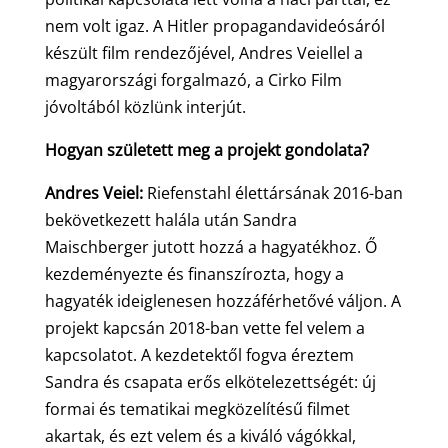
nem volt igaz. A Hitler propagandavideósáról
készült film rendezőjével, Andres Veiellel a
magyarországi forgalmazó, a Cirko Film
jóvoltából közlünk interjút.
Hogyan született meg a projekt gondolata?
Andres Veiel:
Riefenstahl élettársának 2016-ban
bekövetkezett halála után Sandra
Maischberger jutott hozzá a hagyatékhoz. Ő
kezdeményezte és finanszírozta, hogy a
hagyaték ideiglenesen hozzáférhetővé váljon. A
projekt kapcsán 2018-ban vette fel velem a
kapcsolatot. A kezdetektől fogva éreztem
Sandra és csapata erős elkötelezettségét: új
formai és tematikai megközelítésű filmet
akartak, és ezt velem és a kiváló vágókkal,