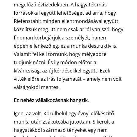
megelőző évtizedekben. A hagyaték más
forrásokkal együtt lehetőséget ad arra, hogy
Riefenstahlt minden ellentmondásával együtt
közelítsük meg. Itt nem csak arról van szó, hogy
finoman körbejárjuk a személyét, hanem
éppen ellenkezőleg, ez a munka destruktív is.
Valamit fel kell törnünk, hogy mélyebbre
tudjunk nézni. És ily módon előtör a
kíváncsiság, az új kérdésekkel együtt. Ezek
vitték előre az írás folyamatát – amely nem volt
válságoktól mentes.
Ez nehéz vállalkozásnak hangzik.
Igen, az volt. Körülbelül egy évnyi előkészítő
munka után zsákutcába jutottam. Sikerült a
hagyatékból származó tényeket egy nem