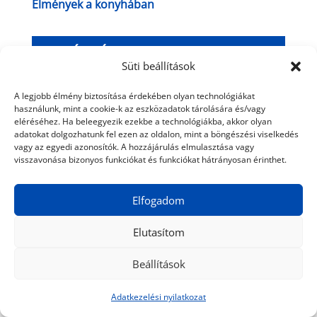
Élmények a konyhában
CÍMKÉK
Süti beállítások
A legjobb élmény biztosítása érdekében olyan technológiákat
Afganisztán
(10)
Anglia
(11)
animációs film
(18)
használunk, mint a cookie-k az eszközadatok tárolására és/vagy
eléréséhez. Ha beleegyezik ezekbe a technológiákba, akkor olyan
Balatonfüred
(10)
bor
(13)
Budapest
(129)
adatokat dolgozhatunk fel ezen az oldalon, mint a böngészési viselkedés
vagy az egyedi azonosítók. A hozzájárulás elmulasztása vagy
Centrál Színház
(21)
dokumentumfilm
(15)
Dánia
(10)
visszavonása bizonyos funkciókat és funkciókat hátrányosan érinthet.
Egyesült Államok
(10)
festészet
(18)
fesztivál
(14)
Elfogadom
film
(102)
filmfesztivál
(29)
Franciaország
(20)
Hermányi Mariann
(11)
húsvét
(10)
India
(20)
Elutasítom
Japán
(15)
jótékonyság
(11)
karácsony
(11)
Beállítások
kiállítás
(34)
koncert
(11)
Kína
(28)
könyv
(14)
Adatkezelési nyilatkozat
középkor
(14)
Madame Tussauds
(14)
magyar film
(44)