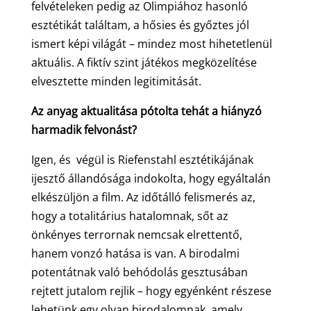
felvételeken pedig az Olimpiához hasonló
esztétikát találtam, a hősies és győztes jól
ismert képi világát – mindez most hihetetlenül
aktuális. A fiktív szint játékos megközelítése
elvesztette minden legitimitását.
Az anyag aktualitása pótolta tehát a hiányzó
harmadik felvonást?
Igen, és végül is Riefenstahl esztétikájának
ijesztő állandósága indokolta, hogy egyáltalán
elkészüljön a film. Az időtálló felismerés az,
hogy a totalitárius hatalomnak, sőt az
önkényes terrornak nemcsak elrettentő,
hanem vonzó hatása is van. A birodalmi
potentátnak való behódolás gesztusában
rejtett jutalom rejlik – hogy egyénként részese
lehetünk egy olyan birodalomnak, amely