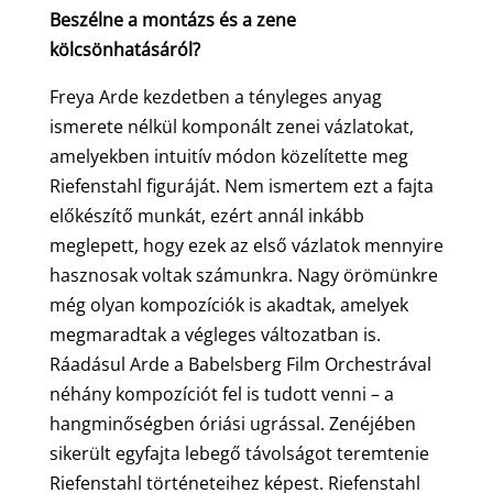
Beszélne a montázs és a zene
kölcsönhatásáról?
Freya Arde kezdetben a tényleges anyag
ismerete nélkül komponált zenei vázlatokat,
amelyekben intuitív módon közelítette meg
Riefenstahl figuráját. Nem ismertem ezt a fajta
előkészítő munkát, ezért annál inkább
meglepett, hogy ezek az első vázlatok mennyire
hasznosak voltak számunkra. Nagy örömünkre
még olyan kompozíciók is akadtak, amelyek
megmaradtak a végleges változatban is.
Ráadásul Arde a Babelsberg Film Orchestrával
néhány kompozíciót fel is tudott venni – a
hangminőségben óriási ugrással. Zenéjében
sikerült egyfajta lebegő távolságot teremtenie
Riefenstahl történeteihez képest. Riefenstahl