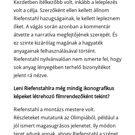
Kezdetben ítélkezőbb volt, inkább a leleplezés
volt a célja. Szerzőként ellen kellett állnom
Riefenstahl hazugságainak, le kellett lepleznem
őket. A vágás során azonban a kommentár
átvette a narratíva megfejtőjének szerepét. És
ez szinte kizárólag magának a hagyaték
anyagainak felhasználásával történt.
Riefenstahl nyilvánvalóan nem ismerte fel, hogy
sok anyag lényegében terhelő bizonyítékot
jelent rá nézve.
Leni Riefenstahlra még mindig ikonografikus
képeket létrehozó filmrendezőként tekint?
Riefenstahl a montázs mestere volt.
Részleteket mutatunk az Olimpiából, például a
jól ismert magasugrásos jelenetet. Ily módon
teret adunk annak, ahogy Riefenstahl a szépet,