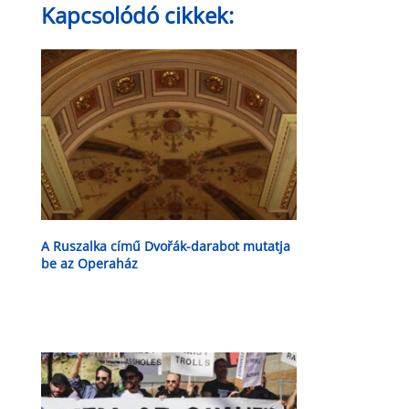
Kapcsolódó cikkek:
A Ruszalka című Dvořák-darabot mutatja
be az Operaház