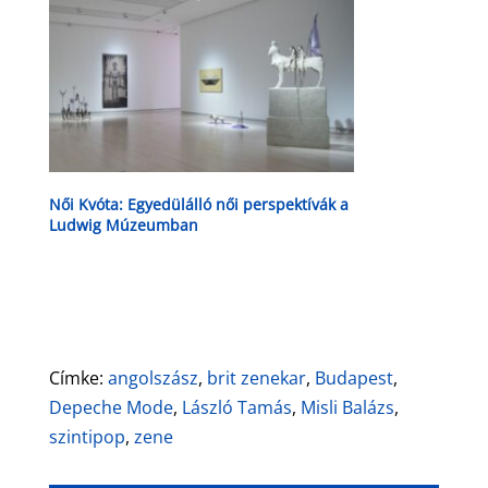
Női Kvóta: Egyedülálló női perspektívák a
Ludwig Múzeumban
Címke:
angolszász
,
brit zenekar
,
Budapest
,
Depeche Mode
,
László Tamás
,
Misli Balázs
,
szintipop
,
zene