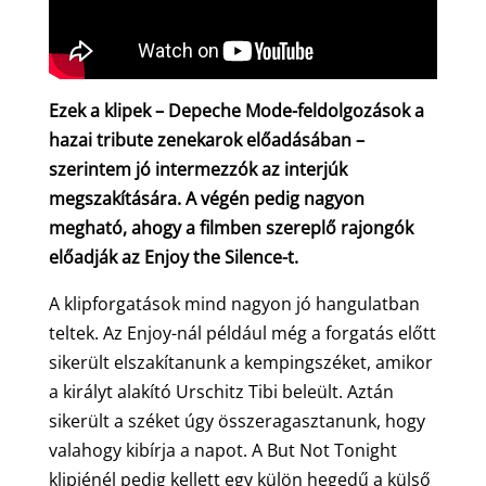
Ezek a klipek – Depeche Mode-feldolgozások a
hazai tribute zenekarok előadásában –
szerintem jó intermezzók az interjúk
megszakítására. A végén pedig nagyon
megható, ahogy a filmben szereplő rajongók
előadják az Enjoy the Silence-t.
A klipforgatások mind nagyon jó hangulatban
teltek. Az Enjoy-nál például még a forgatás előtt
sikerült elszakítanunk a kempingszéket, amikor
a királyt alakító Urschitz Tibi beleült. Aztán
sikerült a széket úgy összeragasztanunk, hogy
valahogy kibírja a napot. A But Not Tonight
klipjénél pedig kellett egy külön hegedű a külső