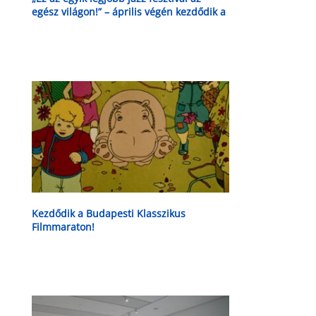
egész világon!” – április végén kezdődik a
Jazzfest Budapest
Kezdődik a Budapesti Klasszikus
Filmmaraton!