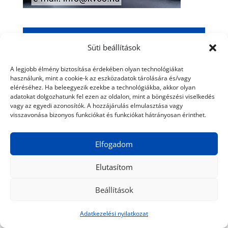
ROVATOK
Süti beállítások
A legjobb élmény biztosítása érdekében olyan technológiákat
Élmények a nagyvilágban
használunk, mint a cookie-k az eszközadatok tárolására és/vagy
eléréséhez. Ha beleegyezik ezekbe a technológiákba, akkor olyan
Élmények itthon
adatokat dolgozhatunk fel ezen az oldalon, mint a böngészési viselkedés
Kulturális élmények
vagy az egyedi azonosítók. A hozzájárulás elmulasztása vagy
visszavonása bizonyos funkciókat és funkciókat hátrányosan érinthet.
Gasztro élmények
Élmények a konyhában
Elfogadom
Elutasítom
CÍMKÉK
Beállítások
Afganisztán
(10)
Anglia
(11)
animációs film
(18)
Adatkezelési nyilatkozat
Balatonfüred
(10)
bor
(13)
Budapest
(129)