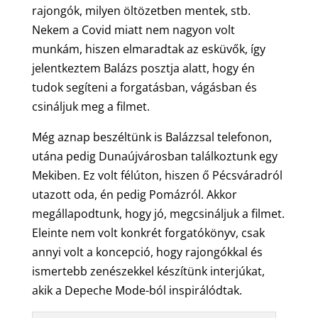
rajongók, milyen öltözetben mentek, stb.
Nekem a Covid miatt nem nagyon volt
munkám, hiszen elmaradtak az esküvők, így
jelentkeztem Balázs posztja alatt, hogy én
tudok segíteni a forgatásban, vágásban és
csináljuk meg a filmet.
Még aznap beszéltünk is Balázzsal telefonon,
utána pedig Dunaújvárosban találkoztunk egy
Mekiben. Ez volt félúton, hiszen ő Pécsváradról
utazott oda, én pedig Pomázról. Akkor
megállapodtunk, hogy jó, megcsináljuk a filmet.
Eleinte nem volt konkrét forgatókönyv, csak
annyi volt a koncepció, hogy rajongókkal és
ismertebb zenészekkel készítünk interjúkat,
akik a Depeche Mode-ból inspirálódtak.