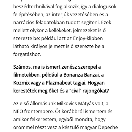
beszédtechnikával foglalkozik, így a dialógusok
felépítésében, az interjúk vezetésében és a
narrációs feladatokban tudott segíteni. Ezek
mellett olykor a kellékeket, jelmezeket is ő
szerezte be: például azt az Enjoy-klipben
látható királyos jelmezt is ő szerezte be a
forgatáshoz.
Számos, ma is ismert zenész szerepel a
filmetekben, például a Bonanza Banzai, a
Kozmix vagy a Plazmabeat tagjai. Hogyan
kerestétek meg őket és a “civil” rajongókat?
Az első állomásunk Milkovics Mátyás volt, a
NEO frontembere. Őt korábbról ismertem és
amikor felkerestem, egyből mondta, hogy
örömmel részt vesz a készülő magyar Depeche