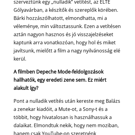
szerveztünk egy „nulladik” vetítést, az ELTE
Gólyavárban, a készítők és szereplők körében.
Bárki hozzászólhatott, elmondhatta, mi a
véleménye, min változtassunk. Ezen a vetítésen
aztán nagyon hasznos és jó visszajelzéseket
kaptunk arra vonatkozóan, hogy hol és miket
javítsunk, mielőtt a film a nagy nyilvánosság elé
kerül.
A filmben Depeche Mode-feldolgozások
hallhatók, egy eredeti zene sem. Ez miért
alakult így?
Pont a nulladik vetítés után kereste meg Balázs
a zenekar kiadóit, a Mute-ot, a Sony-t és a
többit, hogy hivatalosan is használhassuk a
dalaikat. Elmondtuk nekik, hogy nem moziban,
hanem csak YouTube-on szeretnénk