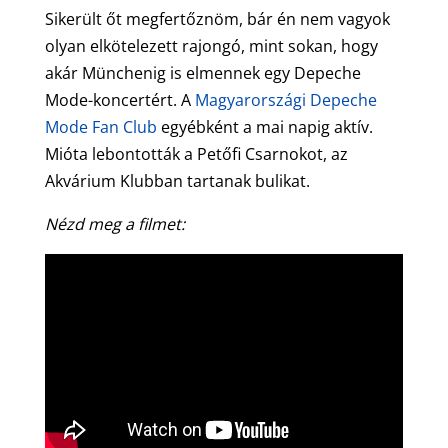
Sikerült őt megfertőznöm, bár én nem vagyok
olyan elkötelezett rajongó, mint sokan, hogy
akár Münchenig is elmennek egy Depeche
Mode-koncertért. A
Magyarországi Depeche
Mode Fan Club
egyébként a mai napig aktív.
Mióta lebontották a Petőfi Csarnokot, az
Akvárium Klubban tartanak bulikat.
Nézd meg a filmet: