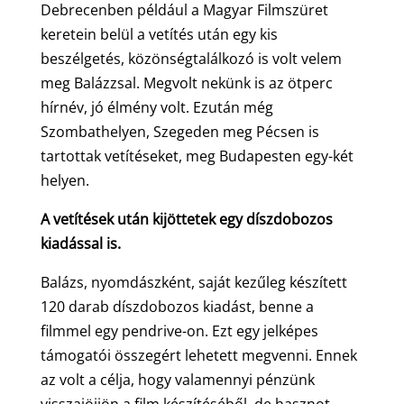
Debrecenben például a Magyar Filmszüret
keretein belül a vetítés után egy kis
beszélgetés, közönségtalálkozó is volt velem
meg Balázzsal. Megvolt nekünk is az ötperc
hírnév, jó élmény volt. Ezután még
Szombathelyen, Szegeden meg Pécsen is
tartottak vetítéseket, meg Budapesten egy-két
helyen.
A vetítések után kijöttetek egy díszdobozos
kiadással is.
Balázs, nyomdászként, saját kezűleg készített
120 darab díszdobozos kiadást, benne a
filmmel egy pendrive-on. Ezt egy jelképes
támogatói összegért lehetett megvenni. Ennek
az volt a célja, hogy valamennyi pénzünk
visszajöjjön a film készítéséből, de hasznot