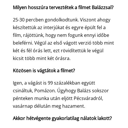
Milyen hosszúra terveztétek a filmet Balázzsal?
25-30 percben gondolkodtunk. Viszont ahogy
készítettük az interjúkat és egyre épült fel a
film, rájöttünk, hogy nem fogunk ennyi időbe
beleférni. Végül az első vágott verzió több mint
két és fél órás lett, ezt rövidítettük le végül
kicsit több mint két órásra.
Közösen is vágtátok a filmet?
Igen, a vágást is 99 százalékban együtt
csináltuk, Pomázon. Úgyhogy Balázs sokszor
pénteken munka után eljött Pécsváradról,
vasárnap délután meg hazament.
Akkor hétvégente gyakorlatilag nálatok lakott?