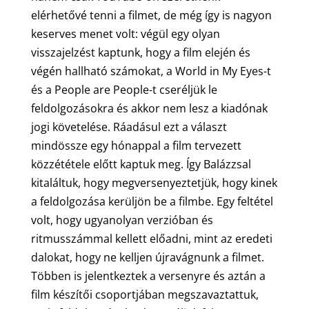
elérhetővé tenni a filmet, de még így is nagyon
keserves menet volt: végül egy olyan
visszajelzést kaptunk, hogy a film elején és
végén hallható számokat, a World in My Eyes-t
és a People are People-t cseréljük le
feldolgozásokra és akkor nem lesz a kiadónak
jogi követelése. Ráadásul ezt a választ
mindössze egy hónappal a film tervezett
közzététele előtt kaptuk meg. Így Balázzsal
kitaláltuk, hogy megversenyeztetjük, hogy kinek
a feldolgozása kerüljön be a filmbe. Egy feltétel
volt, hogy ugyanolyan verzióban és
ritmusszámmal kellett előadni, mint az eredeti
dalokat, hogy ne kelljen újravágnunk a filmet.
Többen is jelentkeztek a versenyre és aztán a
film készítői csoportjában megszavaztattuk,