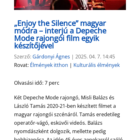
„Enjoy the Silence” magyar
módra – interjú a Depeche
Mode rajongói film egyik
készítőjével
Szerző:
Gárdonyi Ágnes
|
2025. 04. 7. 14:45
Rovat:
Élmények itthon
|
Kulturális élmények
Olvasási idő:
7
perc
Két Depeche Mode rajongó, Misli Balázs és
László Tamás 2020-21-ben készített filmet a
magyar rajongói szcénáról. Tamás eredetileg
operatőr-vágó, esküvői videós. Balázs
nyomdászként dolgozik, mellette pedig
hobbizenész. Az idén 45 éves zenekarról szóló