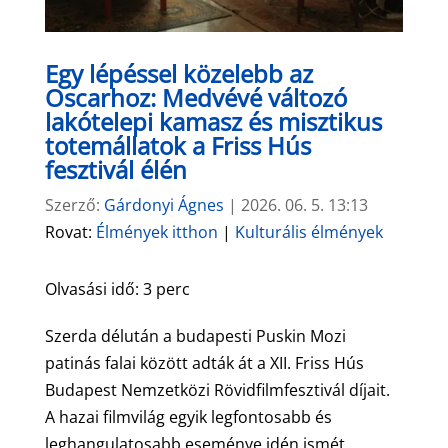
Egy lépéssel közelebb az
Oscarhoz: Medvévé változó
lakótelepi kamasz és misztikus
totemállatok a Friss Hús
fesztivál élén
Szerző:
Gárdonyi Ágnes
|
2026. 06. 5. 13:13
Rovat:
Élmények itthon
|
Kulturális élmények
Olvasási idő:
3
perc
Szerda délután a budapesti Puskin Mozi
patinás falai között adták át a XII. Friss Hús
Budapest Nemzetközi Rövidfilmfesztivál díjait.
A hazai filmvilág egyik legfontosabb és
leghangulatosabb eseménye idén ismét