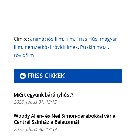
nézőt a Friss Húson
Címke:
animációs film
,
film
,
Friss Hús
,
magyar
film
,
nemzetközi rövidfilmek
,
Puskin mozi
,
rövidfilm
FRISS CIKKEK
Miért együnk bárányhúst?
2026. július 31. 13:15
Woody Allen- és Neil Simon-darabokkal vár a
Centrál Színház a Balatonnál
2026. július 30. 17:39