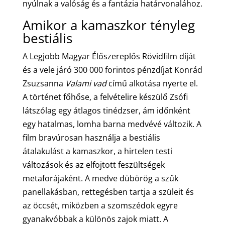
nyúlnak a valóság és a fantázia határvonalához.
Amikor a kamaszkor tényleg
bestiális
A Legjobb Magyar Élőszereplős Rövidfilm díját
és a vele járó 300 000 forintos pénzdíjat Konrád
Zsuzsanna
Valami vad
című alkotása nyerte el.
A történet főhőse, a felvételire készülő Zsófi
látszólag egy átlagos tinédzser, ám időnként
egy hatalmas, lomha barna medvévé változik. A
film bravúrosan használja a bestiális
átalakulást a kamaszkor, a hirtelen testi
változások és az elfojtott feszültségek
metaforájaként. A medve dübörög a szűk
panellakásban, rettegésben tartja a szüleit és
az öccsét, miközben a szomszédok egyre
gyanakvóbbak a különös zajok miatt. A