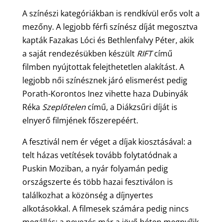
A színészi kategóriákban is rendkívül erős volt a
mezőny. A legjobb férfi színész díját megosztva
kapták Fazakas Lóci és Bethlenfalvy Péter, akik
a saját rendezésükben készült
RIFT
című
filmben nyújtottak felejthetetlen alakítást. A
legjobb női színésznek járó elismerést pedig
Porath-Korontos Inez vihette haza Dubinyák
Réka
Szeplőtelen
című, a Diákzsűri díját is
elnyerő filmjének főszerepéért.
A fesztivál nem ér véget a díjak kiosztásával: a
telt házas vetítések tovább folytatódnak a
Puskin Moziban, a nyár folyamán pedig
országszerte és több hazai fesztiválon is
találkozhat a közönség a díjnyertes
alkotásokkal. A filmesek számára pedig nincs
megállás: a nevezés már a jövő héten megnyílik