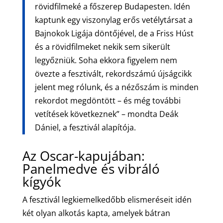
rövidfilmeké a főszerep Budapesten. Idén
kaptunk egy viszonylag erős vetélytársat a
Bajnokok Ligája döntőjével, de a Friss Húst
és a rövidfilmeket nekik sem sikerült
legyőzniük. Soha ekkora figyelem nem
övezte a fesztivált, rekordszámú újságcikk
jelent meg rólunk, és a nézőszám is minden
rekordot megdöntött – és még további
vetítések következnek” – mondta Deák
Dániel, a fesztivál alapítója.
Az Oscar-kapujában:
Panelmedve és vibráló
kígyók
A fesztivál legkiemelkedőbb elismeréseit idén
két olyan alkotás kapta, amelyek bátran