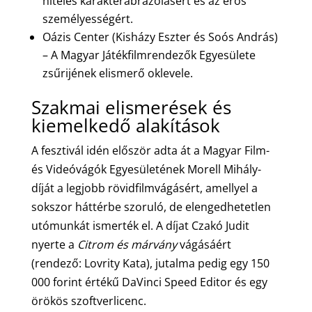
hiteles karakterábrázolásért és az erős
személyességért.
Oázis Center (Kisházy Eszter és Soós András)
– A Magyar Játékfilmrendezők Egyesülete
zsűrijének elismerő oklevele.
Szakmai elismerések és
kiemelkedő alakítások
A fesztivál idén először adta át a Magyar Film-
és Videóvágók Egyesületének Morell Mihály-
díját a legjobb rövidfilmvágásért, amellyel a
sokszor háttérbe szoruló, de elengedhetetlen
utómunkát ismerték el. A díjat Czakó Judit
nyerte a
Citrom és márvány
vágásáért
(rendező: Lovrity Kata), jutalma pedig egy 150
000 forint értékű DaVinci Speed Editor és egy
örökös szoftverlicenc.