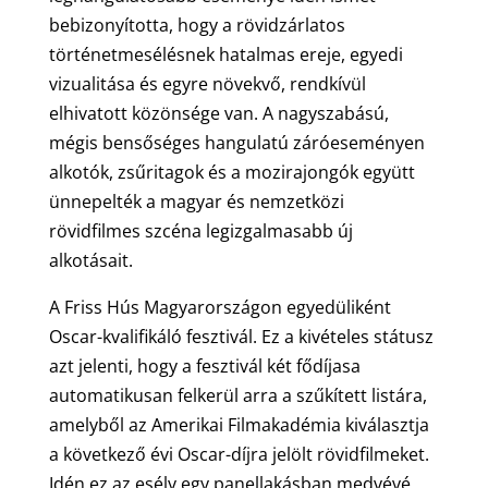
bebizonyította, hogy a rövidzárlatos
történetmesélésnek hatalmas ereje, egyedi
vizualitása és egyre növekvő, rendkívül
elhivatott közönsége van. A nagyszabású,
mégis bensőséges hangulatú záróeseményen
alkotók, zsűritagok és a mozirajongók együtt
ünnepelték a magyar és nemzetközi
rövidfilmes szcéna legizgalmasabb új
alkotásait.
A Friss Hús Magyarországon egyedüliként
Oscar-kvalifikáló fesztivál. Ez a kivételes státusz
azt jelenti, hogy a fesztivál két fődíjasa
automatikusan felkerül arra a szűkített listára,
amelyből az Amerikai Filmakadémia kiválasztja
a következő évi Oscar-díjra jelölt rövidfilmeket.
Idén ez az esély egy panellakásban medvévé