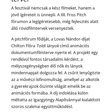
A fesztivál nemcsak a kész filmeket, hanem a
jövő ígéreteit is ünnepli. A XII. Friss Pitch
fórumon a legígéretesebb, még fejlesztés alatt
álló rövidfilmtervek versenyeztek.
A pitchfórum fődíját, a Lovas Nándor-díjat
Chilton Flóra
Toldi lányok
című animációs
dokumentumfilmterve nyerte el. A projekt egy
rendkívül fontos társadalmi kérdést, a
mélyszegénységben élő nők és lányok
mindennapjait dolgozza fel. A zsűrit lenyűgözte
az a művészi kifinomultság, amellyel az alkotók
a gyerekrajzok őszinte világát emelik be az
animációs formába. A díj indoklása külön
méltatta az Igazgyöngy Alapítvánnyal kialakított
szoros szakmai együttműködést.