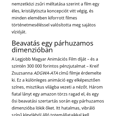
nemzetközi zsűri méltatása szerint a film egy
éles, kristálytiszta koncepciót vitt végig, és
minden elemében kiforrott filmes
történetmeséléssel valósította meg sajátos
vízióját.
Beavatás egy párhuzamos
dimenzióban
A Legjobb Magyar Animációs Film díját – és a
szintén 300 000 forintos pénzjutalmat – Kreif
Zsuzsanna
ADGWA-ATA
című filmje érdemelte
ki. Ez a különleges animáció egy elképesztően
színes, misztikus világba vezeti a nézőt. Három
fiatal lányt egy amazon törzs ragad el, és egy
ősi beavatási szertartás során egy párhuzamos
dimenzióba lökik őket. Itt hatalmas, vibráló
színű kígyókból álló totemállataikkal kell