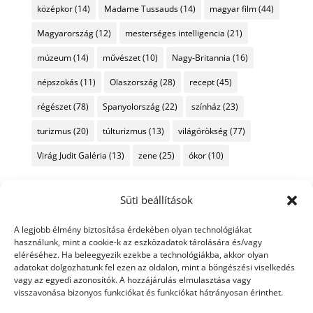
középkor
(14)
Madame Tussauds
(14)
magyar film
(44)
Magyarország
(12)
mesterséges intelligencia
(21)
múzeum
(14)
művészet
(10)
Nagy-Britannia
(16)
népszokás
(11)
Olaszország
(28)
recept
(45)
régészet
(78)
Spanyolország
(22)
színház
(23)
turizmus
(20)
túlturizmus
(13)
világörökség
(77)
Virág Judit Galéria
(13)
zene
(25)
ókor
(10)
Süti beállítások
A legjobb élmény biztosítása érdekében olyan technológiákat
használunk, mint a cookie-k az eszközadatok tárolására és/vagy
eléréséhez. Ha beleegyezik ezekbe a technológiákba, akkor olyan
adatokat dolgozhatunk fel ezen az oldalon, mint a böngészési viselkedés
vagy az egyedi azonosítók. A hozzájárulás elmulasztása vagy
visszavonása bizonyos funkciókat és funkciókat hátrányosan érinthet.