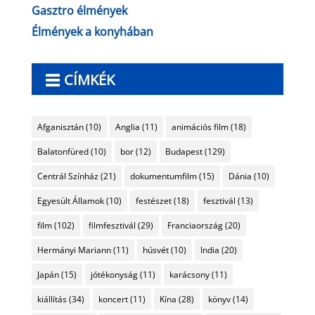
Gasztro élmények
Élmények a konyhában
CÍMKÉK
Afganisztán
(10)
Anglia
(11)
animációs film
(18)
Balatonfüred
(10)
bor
(12)
Budapest
(129)
Centrál Színház
(21)
dokumentumfilm
(15)
Dánia
(10)
Egyesült Államok
(10)
festészet
(18)
fesztivál
(13)
film
(102)
filmfesztivál
(29)
Franciaország
(20)
Hermányi Mariann
(11)
húsvét
(10)
India
(20)
Japán
(15)
jótékonyság
(11)
karácsony
(11)
kiállítás
(34)
koncert
(11)
Kína
(28)
könyv
(14)