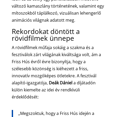
változó kamaszlány történetének, valamint egy
mítoszokból táplálkozó, vizuálisan lehengerlő
animációs világnak adatott meg.
Rekordokat döntött a
rövidfilmek ünnepe
A rövidfilmek műfaja sokáig a szakma és a
fesztiválok zárt világának kiváltsága volt, ám a
Friss Hús évről évre bizonyítja, hogy a
szélesebb közönség is kiéhezett a friss,
innovatív mozgóképes ötletekre. A fesztivál
alapító-igazgatója,
Deák Dániel
a díjátadón
külön kiemelte az idei év rendkívüli
érdeklődését:
„Megszoktuk, hogy a Friss Hús idején a