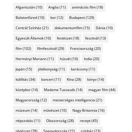
Afganisztán
(10)
Anglia
(11)
animációs film
(18)
Balatonfüred
(10)
bor
(12)
Budapest
(129)
Centrál Színház
(21)
dokumentumfilm
(15)
Dánia
(10)
Egyesült Államok
(10)
festészet
(18)
fesztivál
(13)
film
(102)
filmfesztivál
(29)
Franciaország
(20)
Hermányi Mariann
(11)
húsvét
(10)
India
(20)
Japán
(15)
jótékonyság
(11)
karácsony
(11)
kiállítás
(34)
koncert
(11)
Kína
(28)
könyv
(14)
középkor
(14)
Madame Tussauds
(14)
magyar film
(44)
Magyarország
(12)
mesterséges intelligencia
(21)
múzeum
(14)
művészet
(10)
Nagy-Britannia
(16)
népszokás
(11)
Olaszország
(28)
recept
(45)
régészet
(78)
Spanyolország
(22)
színház
(23)