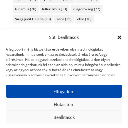
turizmus
(20)
túlturizmus
(13)
világörökség
(77)
Virág Judit Galéria
(13)
zene
(25)
ókor
(10)
Süti beállítások
A legjobb élmény biztosítása érdekében olyan technológiákat
használunk, mint a cookie-k az eszközadatok tárolására és/vagy
eléréséhez. Ha beleegyezik ezekbe a technológiákba, akkor olyan
adatokat dolgozhatunk fel ezen az oldalon, mint a böngészési viselkedés
vagy az egyedi azonosítók. A hozzájárulás elmulasztása vagy
visszavonása bizonyos funkciókat és funkciókat hátrányosan érinthet.
Elfogadom
Elutasítom
Beállítások
© 2024 Tiéd a Világ
Médiaajánlat
Adatkezelési nyilatkozat
Impresszum
Kapcsolat