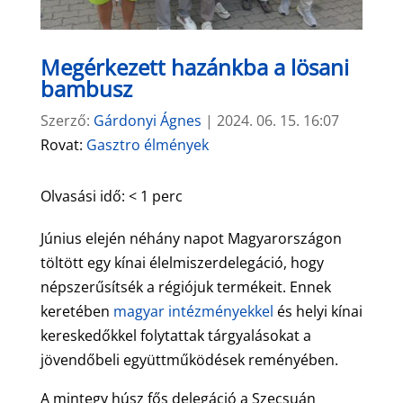
Megérkezett hazánkba a lösani
bambusz
Szerző:
Gárdonyi Ágnes
|
2024. 06. 15. 16:07
Rovat:
Gasztro élmények
Olvasási idő:
< 1
perc
Június elején néhány napot Magyarországon
töltött egy kínai élelmiszerdelegáció, hogy
népszerűsítsék a régiójuk termékeit. Ennek
keretében
magyar intézményekkel
és helyi kínai
kereskedőkkel folytattak tárgyalásokat a
jövendőbeli együttműködések reményében.
A mintegy húsz fős delegáció a Szecsuán