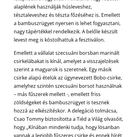
alaplének használják húsleveshez,
tésztaleveshez és tészta főzéséhez is. Emellett
a bambuszrügyet nyersen is lehet fogyasztani,
nagy tápértékkel rendelkezik. A belőle készült
levest meg is kóstolhattuk a fesztiválon.
Emellett a vállalat szecsuáni borsban marinált
csirkelábakat is kínál, amelyet a visszajelzések
szerint a magyarok is szeretnek. Egy másik
csirke alapú ételük az úgynevezett Bobo-csirke,
amelyhez szintén szecsuáni borsot használnak
– más fűszerek mellett -, emellett friss
zöldségeket és bambuszrügyet is tesznek
hozzá az elkészítéskor. A delegáció tolmácsa,
Csao Tommy biztosította a Tiéd a Világ olvasóit,
hogy „Kínában mindenki tudja, hogy lösanban
vannak a legjobb fűszeres csirke és ennek hírét