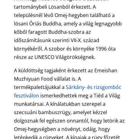
tartománybeli Lösanból érkezett. A
településnél lévő Omej-hegyben található a
lösani Óriás Buddha, amely a világ legnagyobb
kőből faragott Buddha-szobra az
időszámításunk szerinti VII-X. század
környékéről. A szobor és környéke 1996 óta
része az UNESCO Világörökségnek.
A küldöttség tagjaként érkezett az Emeishan
Muzhiyuan Food vállalat is. A
termékpalettájukkal a
Sárkány- és rizsgombóc
fesztiválon
ismerkedhettek meg a Tiéd a Világ
munkatársai. A kínálatukban szerepel a
szecsuáni bambuszrügy, amelyet kézzel
dolgoznak fel egészen onnantól, hogy letörik az
Omej-hegységben a növényt, odáig, hogy
letépkedik a rügyeket. A kínaiak a rügy főzetét