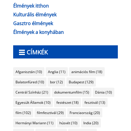
Élmények itthon
Kulturális élmények
Gasztro élmények
Élmények a konyhában
CÍMKÉK
Afganisztán
(10)
Anglia
(11)
animációs film
(18)
Balatonfüred
(10)
bor
(12)
Budapest
(129)
Centrál Színház
(21)
dokumentumfilm
(15)
Dánia
(10)
Egyesült Államok
(10)
festészet
(18)
fesztivál
(13)
film
(102)
filmfesztivál
(29)
Franciaország
(20)
Hermányi Mariann
(11)
húsvét
(10)
India
(20)