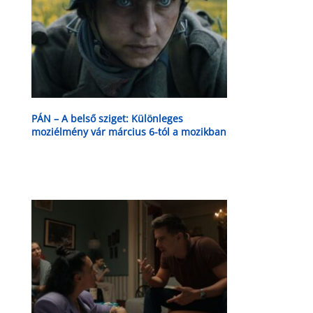
PÁN – A belső sziget: Különleges
moziélmény vár március 6-tól a mozikban