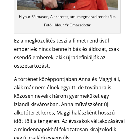
Hlynur Pálmason, A szeretet, ami megmarad rendezője.
Fotó: Hildur Ýr Ómarsdóttir
Ez a megközelítés teszi a filmet rendkívül
emberivé: nincs benne hibás és áldozat, csak
esendő emberek, akik újradefiniálják az
összetartozást.
A történet középpontjában Anna és Maggi áll,
akik már nem élnek együtt, de továbbra is
közösen nevelik három gyermeküket egy
izlandi kisvárosban. Anna művészként új
alkotóteret keres, Maggi halászként hosszú
időt tölt a tengeren. Az évszakok váltakozásával
a mindennapokból fokozatosan kirajzolódik
egy új családi egyensúly.