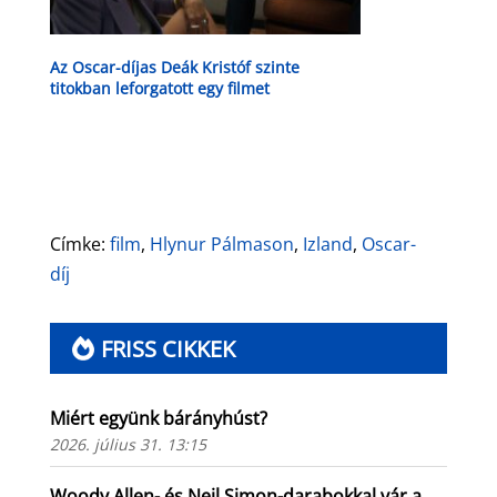
Az Oscar-díjas Deák Kristóf szinte
titokban leforgatott egy filmet
Címke:
film
,
Hlynur Pálmason
,
Izland
,
Oscar-
díj
FRISS CIKKEK
Miért együnk bárányhúst?
2026. július 31. 13:15
Woody Allen- és Neil Simon-darabokkal vár a