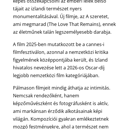
képes összekapcsolni az emberi lélek belső
tájait az izlandi természet nyers
monumentalitásával. Új filmje, az A szeretet,
ami megmarad (The Love That Remains), ennek
az életműnek talán legszemélyesebb darabja.
A film 2025-ben mutatkozott be a cannes-i
filmfesztiválon, azonnal a nemzetközi kritika
figyelmének középpontjába került, és Izland
hivatalos nevezése lett a 2026-os Oscar-díj
legjobb nemzetközi film kategóriájában.
Pálmason filmjeit mindig áthatja az intimitás.
Nemcsak rendezőként, hanem
képzőművészként és fotográfusként is aktív,
ami markánsan érződik alkotásainak képi
világán. Kompozíciói gyakran emlékeztetnek
mozgó festményekre, ahol a természet nem