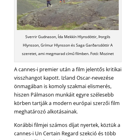
Sverrir Gudnason, Ída Mekkín Hlynsdóttir, Þorgils
Hlynsson, Grímur Hlynsson és Saga Garðarsdóttir A
szeretet, ami megmarad című filmben. Fotó: Mozinet
A cannes-i premier után a film jelentős kritikai
visszhangot kapott. Izland Oscar-nevezése
önmagában is komoly szakmai elismerés,
hiszen Pálmason munkáit egyre szélesebb
körben tartják a modern európai szerzői film
meghatározó alkotásainak.
Korábbi filmjei számos díjat nyertek, köztük a
cannes-i Un Certain Regard szekció és több