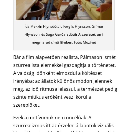
Ída Mekkín Hlynsdóttir, Þorgils Hlynsson, Grímur
Hlynsson, és Saga Garðarsdóttir A szeretet, ami
megmarad című filmben. Fotó: Mozinet
Bár a film alapvetően realista, Pálmason ismét
szürrealista elemekkel gazdagítja a történetet.
A valóság időnként elmozdul a költészet
irányába: az állatok különös módon jelennek
meg, az idő ritmusa lelassul, a természet pedig
szinte mitikus erőként veszi körül a
szereplőket.
Ezek a motívumok nem öncélúak. A
szürrealizmus itt az érzelmi állapotok vizuális