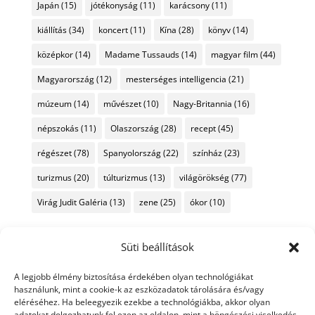
Japán
(15)
jótékonyság
(11)
karácsony
(11)
kiállítás
(34)
koncert
(11)
Kína
(28)
könyv
(14)
középkor
(14)
Madame Tussauds
(14)
magyar film
(44)
Magyarország
(12)
mesterséges intelligencia
(21)
múzeum
(14)
művészet
(10)
Nagy-Britannia
(16)
népszokás
(11)
Olaszország
(28)
recept
(45)
régészet
(78)
Spanyolország
(22)
színház
(23)
turizmus
(20)
túlturizmus
(13)
világörökség
(77)
Virág Judit Galéria
(13)
zene
(25)
ókor
(10)
Süti beállítások
A legjobb élmény biztosítása érdekében olyan technológiákat
használunk, mint a cookie-k az eszközadatok tárolására és/vagy
eléréséhez. Ha beleegyezik ezekbe a technológiákba, akkor olyan
adatokat dolgozhatunk fel ezen az oldalon, mint a böngészési viselkedés