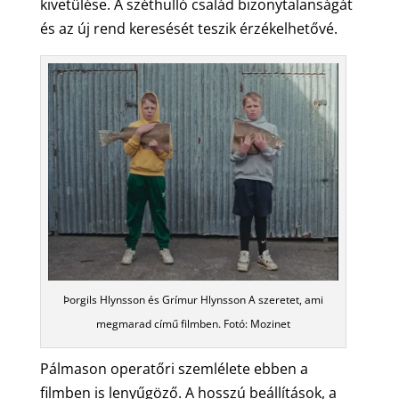
kivetülése. A széthulló család bizonytalanságát
és az új rend keresését teszik érzékelhetővé.
Þorgils Hlynsson és Grímur Hlynsson A szeretet, ami
megmarad című filmben. Fotó: Mozinet
Pálmason operatőri szemlélete ebben a
filmben is lenyűgöző. A hosszú beállítások, a