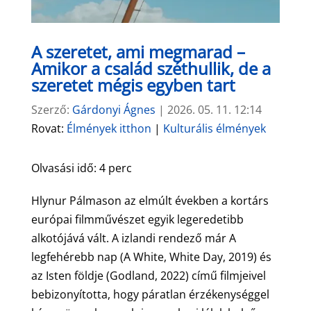
A szeretet, ami megmarad –
Amikor a család széthullik, de a
szeretet mégis egyben tart
Szerző:
Gárdonyi Ágnes
|
2026. 05. 11. 12:14
Rovat:
Élmények itthon
|
Kulturális élmények
Olvasási idő:
4
perc
Hlynur Pálmason az elmúlt években a kortárs
európai filmművészet egyik legeredetibb
alkotójává vált. A izlandi rendező már A
legfehérebb nap (A White, White Day, 2019) és
az Isten földje (Godland, 2022) című filmjeivel
bebizonyította, hogy páratlan érzékenységgel