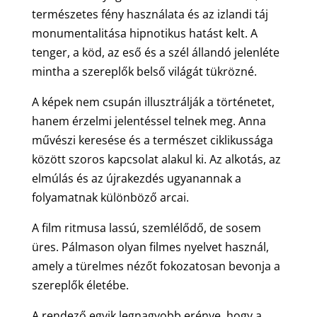
természetes fény használata és az izlandi táj
monumentalitása hipnotikus hatást kelt. A
tenger, a köd, az eső és a szél állandó jelenléte
mintha a szereplők belső világát tükrözné.
A képek nem csupán illusztrálják a történetet,
hanem érzelmi jelentéssel telnek meg. Anna
művészi keresése és a természet ciklikussága
között szoros kapcsolat alakul ki. Az alkotás, az
elmúlás és az újrakezdés ugyanannak a
folyamatnak különböző arcai.
A film ritmusa lassú, szemlélődő, de sosem
üres. Pálmason olyan filmes nyelvet használ,
amely a türelmes nézőt fokozatosan bevonja a
szereplők életébe.
A rendező egyik legnagyobb erénye, hogy a