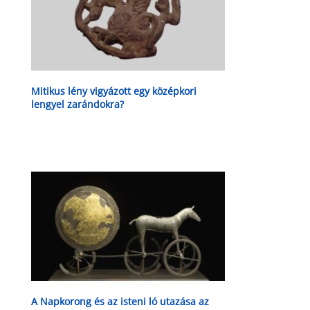
Mitikus lény vigyázott egy középkori
lengyel zarándokra?
A Napkorong és az isteni ló utazása az