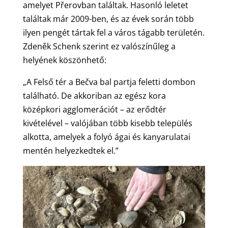
amelyet Přerovban találtak. Hasonló leletet
találtak már 2009-ben, és az évek során több
ilyen pengét tártak fel a város tágabb területén.
Zdeněk Schenk szerint ez valószínűleg a
helyének köszönhető:
„A Felső tér a Bečva bal partja feletti dombon
található. De akkoriban az egész kora
középkori agglomerációt – az erődtér
kivételével – valójában több kisebb település
alkotta, amelyek a folyó ágai és kanyarulatai
mentén helyezkedtek el.”