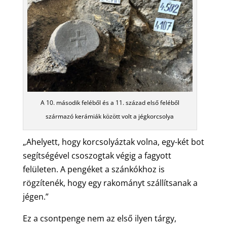
A 10. második feléből és a 11. század első feléből
származó kerámiák között volt a jégkorcsolya
„Ahelyett, hogy korcsolyáztak volna, egy-két bot
segítségével csoszogtak végig a fagyott
felületen. A pengéket a szánkókhoz is
rögzítenék, hogy egy rakományt szállítsanak a
jégen.”
Ez a csontpenge nem az első ilyen tárgy,