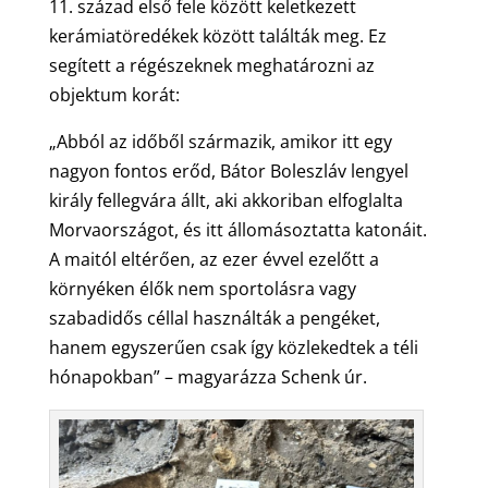
11. század első fele között keletkezett
kerámiatöredékek között találták meg. Ez
segített a régészeknek meghatározni az
objektum korát:
„Abból az időből származik, amikor itt egy
nagyon fontos erőd, Bátor Boleszláv lengyel
király fellegvára állt, aki akkoriban elfoglalta
Morvaországot, és itt állomásoztatta katonáit.
A maitól eltérően, az ezer évvel ezelőtt a
környéken élők nem sportolásra vagy
szabadidős céllal használták a pengéket,
hanem egyszerűen csak így közlekedtek a téli
hónapokban” – magyarázza Schenk úr.