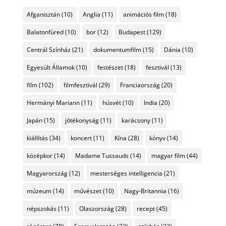
Afganisztán
(10)
Anglia
(11)
animációs film
(18)
Balatonfüred
(10)
bor
(12)
Budapest
(129)
Centrál Színház
(21)
dokumentumfilm
(15)
Dánia
(10)
Egyesült Államok
(10)
festészet
(18)
fesztivál
(13)
film
(102)
filmfesztivál
(29)
Franciaország
(20)
Hermányi Mariann
(11)
húsvét
(10)
India
(20)
Japán
(15)
jótékonyság
(11)
karácsony
(11)
kiállítás
(34)
koncert
(11)
Kína
(28)
könyv
(14)
középkor
(14)
Madame Tussauds
(14)
magyar film
(44)
Magyarország
(12)
mesterséges intelligencia
(21)
múzeum
(14)
művészet
(10)
Nagy-Britannia
(16)
népszokás
(11)
Olaszország
(28)
recept
(45)