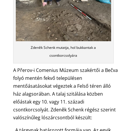
Zdeněk Schenk mutatja, hol bukkantak a
csontkorcsolyára
A Přerov-i Comenius Múzeum szakértői a Bečva
folyó mentén fekvő településen
mentőásatásokat végeztek a Felső téren álló
ház alagsorában. A talaj szitálása közben
előástak egy 10. vagy 11. századi
csontkorcsolyát. Zdeněk Schenk régész szerint
valószínűleg lószárcsontból készült:
„A tárgynak határozott formája van. Az egyik