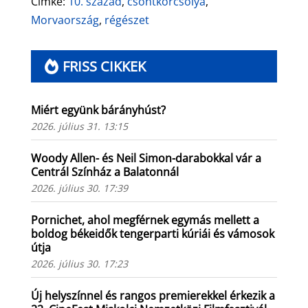
Címke:
10. század
,
csontkorcsolya
,
Morvaország
,
régészet
FRISS CIKKEK
Miért együnk bárányhúst?
2026. július 31. 13:15
Woody Allen- és Neil Simon-darabokkal vár a
Centrál Színház a Balatonnál
2026. július 30. 17:39
Pornichet, ahol megférnek egymás mellett a
boldog békeidők tengerparti kúriái és vámosok
útja
2026. július 30. 17:23
Új helyszínnel és rangos premierekkel érkezik a