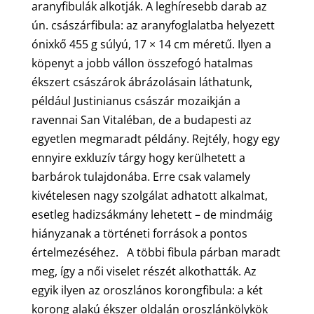
aranyfibulák alkotják. A leghíresebb darab az
ún. császárfibula: az aranyfoglalatba helyezett
ónixkő 455 g súlyú, 17 × 14 cm méretű. Ilyen a
köpenyt a jobb vállon összefogó hatalmas
ékszert császárok ábrázolásain láthatunk,
például Justinianus császár mozaikján a
ravennai San Vitaléban, de a budapesti az
egyetlen megmaradt példány. Rejtély, hogy egy
ennyire exkluzív tárgy hogy kerülhetett a
barbárok tulajdonába. Erre csak valamely
kivételesen nagy szolgálat adhatott alkalmat,
esetleg hadizsákmány lehetett – de mindmáig
hiányzanak a történeti források a pontos
értelmezéséhez. A többi fibula párban maradt
meg, így a női viselet részét alkothatták. Az
egyik ilyen az oroszlános korongfibula: a két
korong alakú ékszer oldalán oroszlánkölykök