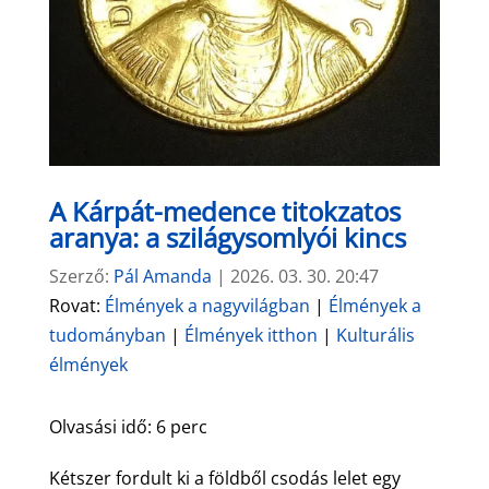
A Kárpát-medence titokzatos
aranya: a szilágysomlyói kincs
Szerző:
Pál Amanda
|
2026. 03. 30. 20:47
Rovat:
Élmények a nagyvilágban
|
Élmények a
tudományban
|
Élmények itthon
|
Kulturális
élmények
Olvasási idő:
6
perc
Kétszer fordult ki a földből csodás lelet egy