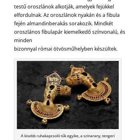
testű oroszlánok alkotják, amelyek fejükkel
elfordulnak. Az oroszlánok nyakán és a fibula
fején almandinberakás sorakozik. Mindkét
oroszlános fibulapár kiemelkedő színvonalú, és
minden
bizonnyal római ötvösműhelyben készültek.
A kisebb ruhakapcsoló tűk egyike, a színarany, tengeri