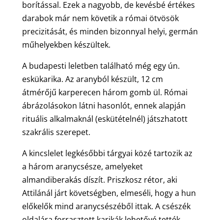
borítással. Ezek a nagyobb, de kevésbé értékes
darabok már nem követik a római ötvösök
precizitását, és minden bizonnyal helyi, germán
műhelyekben készültek.
A budapesti leletben található még egy ún.
eskükarika. Az aranyból készült, 12 cm
átmérőjű karperecen három gomb ül. Római
ábrázolásokon látni hasonlót, ennek alapján
rituális alkalmaknál (eskütételnél) játszhatott
szakrális szerepet.
A kincslelet legkésőbbi tárgyai közé tartozik az
a három aranycsésze, amelyeket
almandiberakás díszít. Priszkosz rétor, aki
Attilánál járt követségben, elmeséli, hogy a hun
előkelők mind aranycsészéből ittak. A csészék
oldalára forrasztott karikák lehetővé tették,