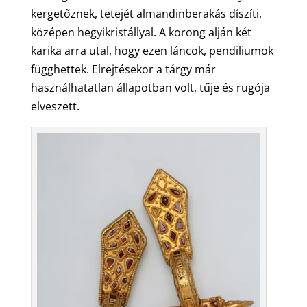
kergetőznek, tetejét almandinberakás díszíti,
középen hegyikristállyal. A korong alján két
karika arra utal, hogy ezen láncok, pendiliumok
függhettek. Elrejtésekor a tárgy már
használhatatlan állapotban volt, tűje és rugója
elveszett.