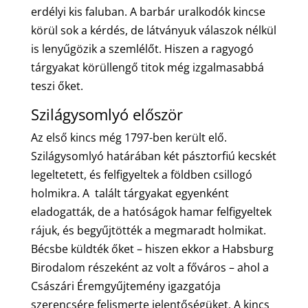
erdélyi kis faluban. A barbár uralkodók kincse
körül sok a kérdés, de látványuk válaszok nélkül
is lenyűgözik a szemlélőt. Hiszen a ragyogó
tárgyakat körüllengő titok még izgalmasabbá
teszi őket.
Szilágysomlyó először
Az első kincs még 1797-ben került elő.
Szilágysomlyó határában két pásztorfiú kecskét
legeltetett, és felfigyeltek a földben csillogó
holmikra. A talált tárgyakat egyenként
eladogatták, de a hatóságok hamar felfigyeltek
rájuk, és begyűjtötték a megmaradt holmikat.
Bécsbe küldték őket – hiszen ekkor a Habsburg
Birodalom részeként az volt a főváros – ahol a
Császári Éremgyűjtemény igazgatója
szerencsére felismerte jelentőségüket. A kincs