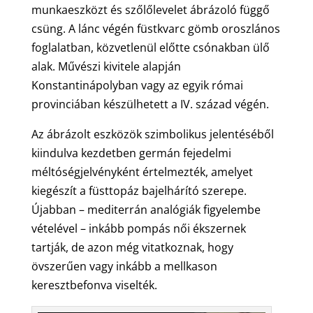
munkaeszközt és szőlőlevelet ábrázoló függő
csüng. A lánc végén füstkvarc gömb oroszlános
foglalatban, közvetlenül előtte csónakban ülő
alak. Művészi kivitele alapján
Konstantinápolyban vagy az egyik római
provinciában készülhetett a IV. század végén.
Az ábrázolt eszközök szimbolikus jelentéséből
kiindulva kezdetben germán fejedelmi
méltóségjelvényként értelmezték, amelyet
kiegészít a füsttopáz bajelhárító szerepe.
Újabban – mediterrán analógiák figyelembe
vételével – inkább pompás női ékszernek
tartják, de azon még vitatkoznak, hogy
övszerűen vagy inkább a mellkason
keresztbefonva viselték.