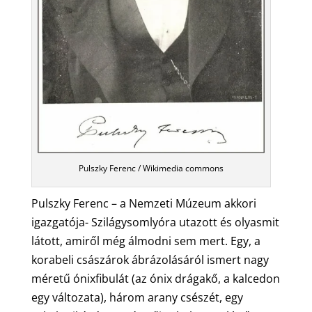
Pulszky Ferenc / Wikimedia commons
Pulszky Ferenc – a Nemzeti Múzeum akkori
igazgatója- Szilágysomlyóra utazott és olyasmit
látott, amiről még álmodni sem mert. Egy, a
korabeli császárok ábrázolásáról ismert nagy
méretű ónixfibulát (az ónix drágakő, a kalcedon
egy változata), három arany csészét, egy