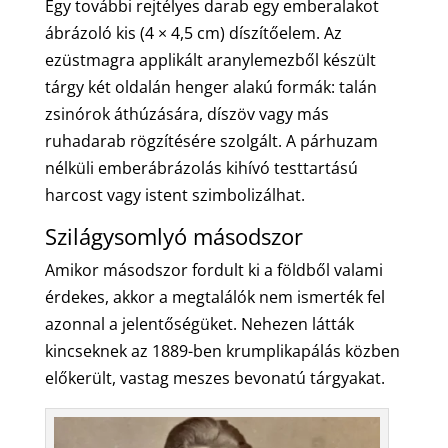
Egy további rejtélyes darab egy emberalakot
ábrázoló kis (4 × 4,5 cm) díszítőelem. Az
ezüstmagra applikált aranylemezből készült
tárgy két oldalán henger alakú formák: talán
zsinórok áthúzására, díszöv vagy más
ruhadarab rögzítésére szolgált. A párhuzam
nélküli emberábrázolás kihívó testtartású
harcost vagy istent szimbolizálhat.
Szilágysomlyó másodszor
Amikor másodszor fordult ki a földből valami
érdekes, akkor a megtalálók nem ismerték fel
azonnal a jelentőségüket. Nehezen látták
kincseknek az 1889-ben krumplikapálás közben
előkerült, vastag meszes bevonatú tárgyakat.