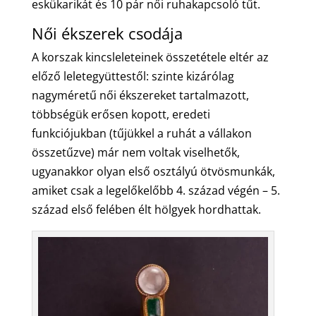
eskükarikát és 10 pár női ruhakapcsoló tűt.
Női ékszerek csodája
A korszak kincsleleteinek összetétele eltér az
előző leletegyüttestől: szinte kizárólag
nagyméretű női ékszereket tartalmazott,
többségük erősen kopott, eredeti
funkciójukban (tűjükkel a ruhát a vállakon
összetűzve) már nem voltak viselhetők,
ugyanakkor olyan első osztályú ötvösmunkák,
amiket csak a legelőkelőbb 4. század végén – 5.
század első felében élt hölgyek hordhattak.