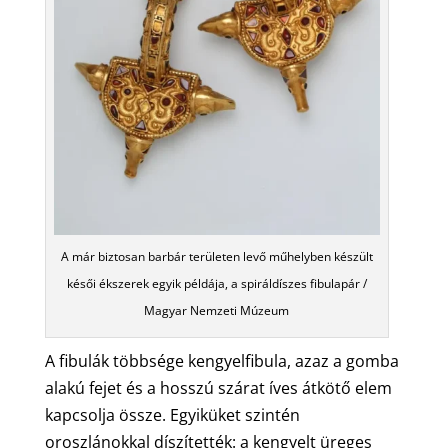
A már biztosan barbár területen levő műhelyben készült
késői ékszerek egyik példája, a spiráldíszes fibulapár /
Magyar Nemzeti Múzeum
A fibulák többsége kengyelfibula, azaz a gomba
alakú fejet és a hosszú szárat íves átkötő elem
kapcsolja össze. Egyiküket szintén
oroszlánokkal díszítették: a kengyelt üreges