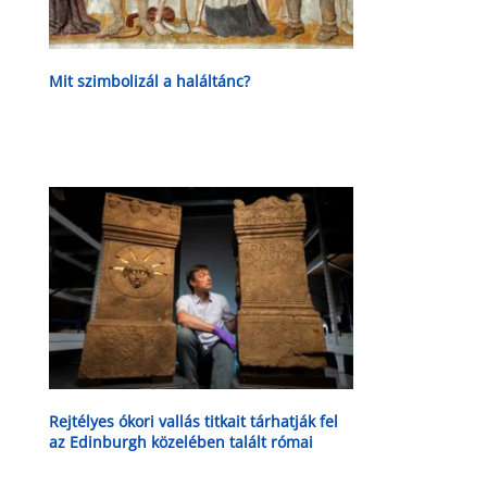
Mit szimbolizál a haláltánc?
Rejtélyes ókori vallás titkait tárhatják fel
az Edinburgh közelében talált római
oltárok