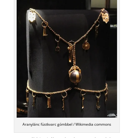
Aranylánc füstkvarc gömbbel / Wikimedia commons