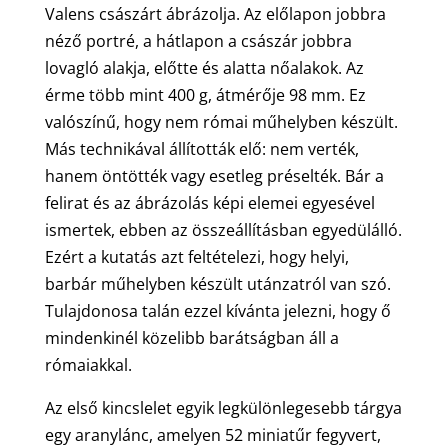
Valens császárt ábrázolja. Az előlapon jobbra
néző portré, a hátlapon a császár jobbra
lovagló alakja, előtte és alatta nőalakok. Az
érme több mint 400 g, átmérője 98 mm. Ez
valószínű, hogy nem római műhelyben készült.
Más technikával állították elő: nem verték,
hanem öntötték vagy esetleg préselték. Bár a
felirat és az ábrázolás képi elemei egyesével
ismertek, ebben az összeállításban egyedülálló.
Ezért a kutatás azt feltételezi, hogy helyi,
barbár műhelyben készült utánzatról van szó.
Tulajdonosa talán ezzel kívánta jelezni, hogy ő
mindenkinél közelibb barátságban áll a
rómaiakkal.
Az első kincslelet egyik legkülönlegesebb tárgya
egy aranylánc, amelyen 52 miniatűr fegyvert,