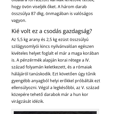
hogy övön viseljék őket. A három darab
összsúlya 87 dkg, önmagában is valóságos
vagyon.
Kié volt ez a csodás gazdagság?
Az 5,5 kg arany és 2,5 kg ezüst összsúlyú
szilágysomlyói kincs nyilvánvalóan egészen
kivételes helyet foglalt el már a maga korában
is. A pénzérmék alapján korai rétege a IV.
század folyamán keletkezett, és a rómaiak
hálájáról tanúskodik. Ezt követően úgy tűnik
gyengébb anyagból helyi erőkkel próbálták ezt
ellensúlyozni. Végül a legkésőbbi, az V. század
közepére tehető darabok már a hun kor
virágzását idézik.