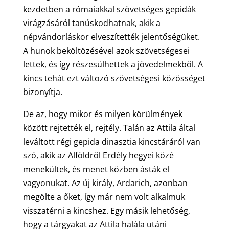
kezdetben a rómaiakkal szövetséges gepidák
virágzásáról tanúskodhatnak, akik a
népvándorláskor elveszítették jelentőségüket.
A hunok beköltözésével azok szövetségesei
lettek, és így részesülhettek a jövedelmekből. A
kincs tehát ezt változó szövetségesi közösséget
bizonyítja.
De az, hogy mikor és milyen körülmények
között rejtették el, rejtély. Talán az Attila által
leváltott régi gepida dinasztia kincstáráról van
szó, akik az Alföldről Erdély hegyei közé
menekültek, és menet közben ásták el
vagyonukat. Az új király, Ardarich, azonban
megölte a őket, így már nem volt alkalmuk
visszatérni a kincshez. Egy másik lehetőség,
hogy a tárgyakat az Attila halála utáni