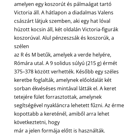
amelyen egy koszorút és pálmaágat tartó
Victoria áll. A hátlapon a diadalmas Valens
császárt látjuk szemben, aki egy hat lóval
húzott kocsin áll, két oldalán Victoria-figurák
koszorúval. Alul pénzeszsák és koszorúk, a
szélen
az R és M betűk, amelyek a verde helyére,
Rómára utal. A 9 solidus súlyú (215 g) érmét
375–378 között verhették. Később egy széles
keretbe foglalták, amelynek előoldalát két
sorban ékvéséses mintával látták el. A keret
tetejére fület forrasztottak, amelynek
segítségével nyakláncra lehetett fűzni. Az érme
kopottabb a kereténél, amiből arra lehet
következtetni, hogy
már a jelen formája előtt is használták.