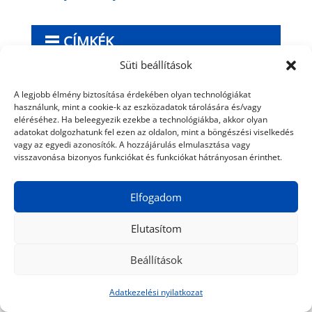
CÍMKÉK
Süti beállítások
Afganisztán
(10)
Anglia
(11)
animációs film
(18)
A legjobb élmény biztosítása érdekében olyan technológiákat
használunk, mint a cookie-k az eszközadatok tárolására és/vagy
Balatonfüred
(10)
bor
(13)
Budapest
(129)
eléréséhez. Ha beleegyezik ezekbe a technológiákba, akkor olyan
adatokat dolgozhatunk fel ezen az oldalon, mint a böngészési viselkedés
Centrál Színház
(21)
dokumentumfilm
(15)
Dánia
(10)
vagy az egyedi azonosítók. A hozzájárulás elmulasztása vagy
visszavonása bizonyos funkciókat és funkciókat hátrányosan érinthet.
Egyesült Államok
(10)
festészet
(18)
fesztivál
(14)
film
(102)
filmfesztivál
(29)
Franciaország
(20)
Elfogadom
Hermányi Mariann
(11)
húsvét
(10)
India
(20)
Elutasítom
Japán
(15)
jótékonyság
(11)
karácsony
(11)
Beállítások
kiállítás
(34)
koncert
(11)
Kína
(28)
könyv
(14)
középkor
(14)
Madame Tussauds
(14)
magyar film
(44)
Adatkezelési nyilatkozat
Magyarország
(12)
mesterséges intelligencia
(21)