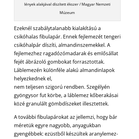
lények alakjával díszített ékszer / Magyar Nemzeti
Múzeum
Ezeknél szabálytalanabb kialakítású a
csikóhalas fibulapár. Ennek fejlemezét tengeri
csikóhalpár díszíti, almandinszemekkel. A
fejlemezhez ragadózómadarak és emlősállat
fejét ábrázoló gombokat forrasztottak.
Láblemezén különféle alakú almandinlapok
helyezkednek el,
nem teljesen szigorú rendben. Szegélyén
gyöngysor fut körbe, a láblemez kőberakásai
közé granulált gömbdíszeket illesztettek.
A további fibulapárokat az jellemzi, hogy bár
méretük egyre nagyobb, anyagukban
gyengébbek: ezüstből készültek aranylemez-