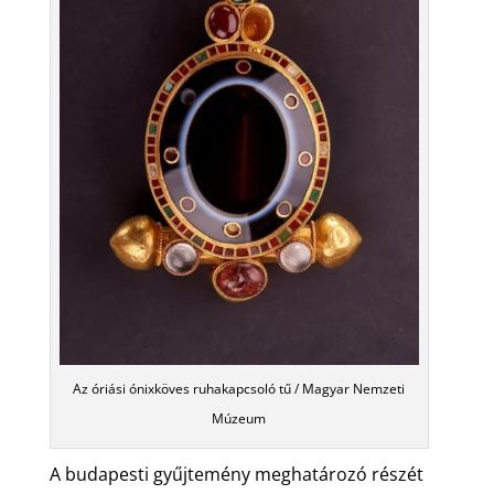
Az óriási ónixköves ruhakapcsoló tű / Magyar Nemzeti
Múzeum
A budapesti gyűjtemény meghatározó részét