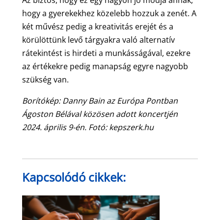
Az biztos, hogy ez egy nagyon jó módja annak,
hogy a gyerekekhez közelebb hozzuk a zenét. A
két művész pedig a kreativitás erejét és a
körülöttünk levő tárgyakra való alternatív
rátekintést is hirdeti a munkásságával, ezekre
az értékekre pedig manapság egyre nagyobb
szükség van.
Borítókép: Danny Bain az Európa Pontban
Ágoston Bélával közösen adott koncertjén
2024. április 9-én. Fotó: kepszerk.hu
Kapcsolódó cikkek: