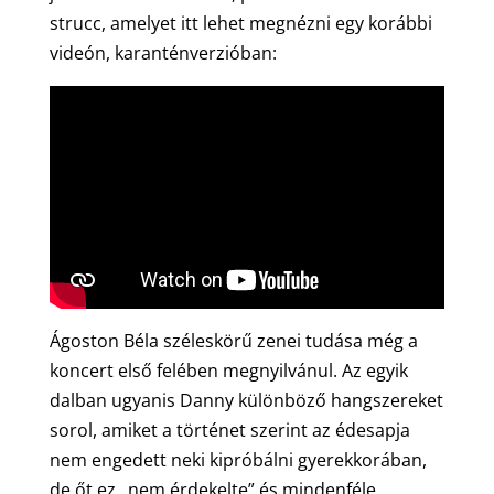
strucc, amelyet itt lehet megnézni egy korábbi
videón, karanténverzióban:
Ágoston Béla széleskörű zenei tudása még a
koncert első felében megnyilvánul. Az egyik
dalban ugyanis Danny különböző hangszereket
sorol, amiket a történet szerint az édesapja
nem engedett neki kipróbálni gyerekkorában,
de őt ez „nem érdekelte” és mindenféle