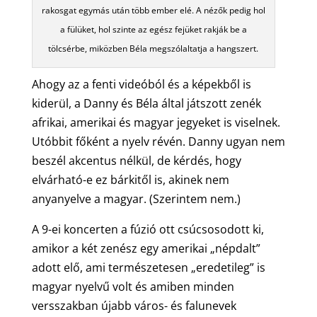
rakosgat egymás után több ember elé. A nézők pedig hol
a fülüket, hol szinte az egész fejüket rakják be a
tölcsérbe, miközben Béla megszólaltatja a hangszert.
Ahogy az a fenti videóból és a képekből is
kiderül, a Danny és Béla által játszott zenék
afrikai, amerikai és magyar jegyeket is viselnek.
Utóbbit főként a nyelv révén. Danny ugyan nem
beszél akcentus nélkül, de kérdés, hogy
elvárható-e ez bárkitől is, akinek nem
anyanyelve a magyar. (Szerintem nem.)
A 9-ei koncerten a fúzió ott csúcsosodott ki,
amikor a két zenész egy amerikai „népdalt”
adott elő, ami természetesen „eredetileg” is
magyar nyelvű volt és amiben minden
versszakban újabb város- és falunevek