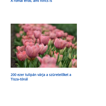
A római erőd, ami nincs is
200 ezer tulipán várja a szüretelőket a
Tisza-tónál