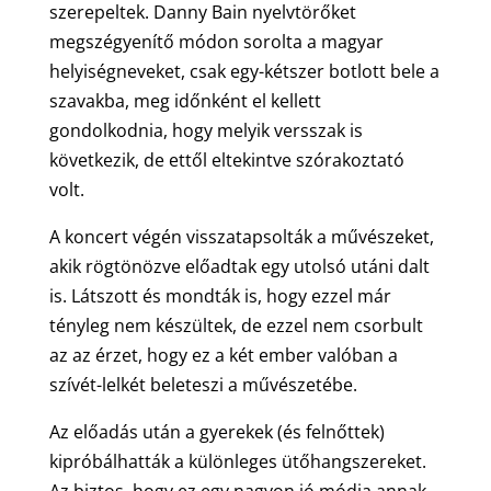
szerepeltek. Danny Bain nyelvtörőket
megszégyenítő módon sorolta a magyar
helyiségneveket, csak egy-kétszer botlott bele a
szavakba, meg időnként el kellett
gondolkodnia, hogy melyik versszak is
következik, de ettől eltekintve szórakoztató
volt.
A koncert végén visszatapsolták a művészeket,
akik rögtönözve előadtak egy utolsó utáni dalt
is. Látszott és mondták is, hogy ezzel már
tényleg nem készültek, de ezzel nem csorbult
az az érzet, hogy ez a két ember valóban a
szívét-lelkét beleteszi a művészetébe.
Az előadás után a gyerekek (és felnőttek)
kipróbálhatták a különleges ütőhangszereket.