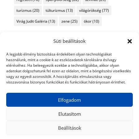
turizmus
(20)
túlturizmus
(13)
világörökség
(77)
Virág Judit Galéria
(13)
zene
(25)
ókor
(10)
Süti beállítások
A legjobb élmény biztosítása érdekében olyan technológiákat
használunk, mint a cookie-k az eszközadatok tárolására és/vagy
eléréséhez. Ha beleegyezik ezekbe a technológiákba, akkor olyan
adatokat dolgozhatunk fel ezen az oldalon, mint a böngészési viselkedés
vagy az egyedi azonosítók. A hozzájárulás elmulasztása vagy
visszavonása bizonyos funkciókat és funkciókat hátrányosan érinthet.
Elfogadom
Elutasítom
Beállítások
© 2024 Tiéd a Világ
Médiaajánlat
Adatkezelési nyilatkozat
Impresszum
Kapcsolat