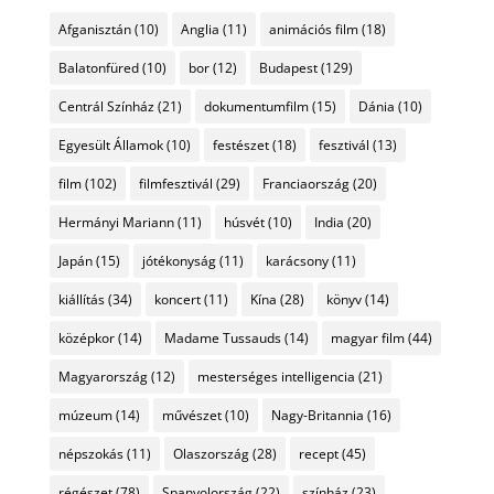
Afganisztán
(10)
Anglia
(11)
animációs film
(18)
Balatonfüred
(10)
bor
(12)
Budapest
(129)
Centrál Színház
(21)
dokumentumfilm
(15)
Dánia
(10)
Egyesült Államok
(10)
festészet
(18)
fesztivál
(13)
film
(102)
filmfesztivál
(29)
Franciaország
(20)
Hermányi Mariann
(11)
húsvét
(10)
India
(20)
Japán
(15)
jótékonyság
(11)
karácsony
(11)
kiállítás
(34)
koncert
(11)
Kína
(28)
könyv
(14)
középkor
(14)
Madame Tussauds
(14)
magyar film
(44)
Magyarország
(12)
mesterséges intelligencia
(21)
múzeum
(14)
művészet
(10)
Nagy-Britannia
(16)
népszokás
(11)
Olaszország
(28)
recept
(45)
régészet
(78)
Spanyolország
(22)
színház
(23)