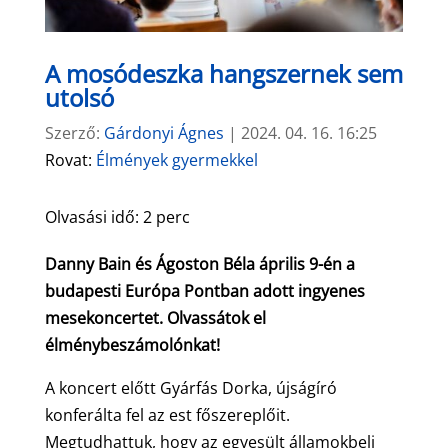
A mosódeszka hangszernek sem
utolsó
Szerző:
Gárdonyi Ágnes
|
2024. 04. 16. 16:25
Rovat:
Élmények gyermekkel
Olvasási idő:
2
perc
Danny Bain és Ágoston Béla április 9-én a
budapesti Európa Pontban adott ingyenes
mesekoncertet. Olvassátok el
élménybeszámolónkat!
A koncert előtt Gyárfás Dorka, újságíró
konferálta fel az est főszereplőit.
Megtudhattuk, hogy az egyesült államokbeli