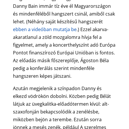
Danny Bain immár tíz éve él Magyarországon
és mindenféléből hangszert csinál, amiből csak
lehet. (Néhány saját készítésű hangszerét
ebben a videóban mutatja be
.) Ezzel akarva-
akaratlanul a zöld mozgalomra hívja fel a
figyelmet, amely a koncerthelyszínt adó Európa
Pontot finanszírozó Európai Unióban is fontos.
Az előadás másik főszereplője, Ágoston Béla
pedig a konferálás szerint mindenféle
hangszeren képes játszani.
Azután megjelenik a színpadon Danny és
elkezd vödrökön dobolni. Közben pedig Bélát
látjuk az üvegkalitka-előadótermen kívül: alt-
szaxofonján bekapcsolódik a zenélésbe,
miközben bejön a terembe. Ezután sorra
jönnek a mesés zenék, például A szerelmes