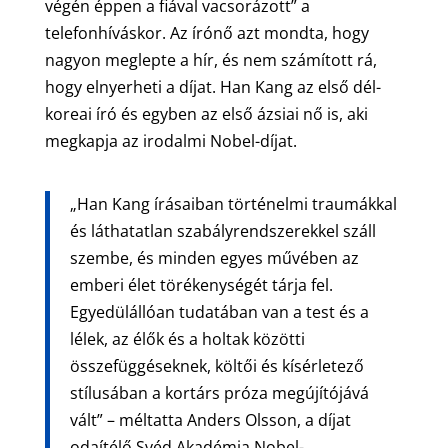
végén éppen a fiával vacsorázott” a
telefonhíváskor. Az írónő azt mondta, hogy
nagyon meglepte a hír, és nem számított rá,
hogy elnyerheti a díjat. Han Kang az első dél-
koreai író és egyben az első ázsiai nő is, aki
megkapja az irodalmi Nobel-díjat.
„Han Kang írásaiban történelmi traumákkal
és láthatatlan szabályrendszerekkel száll
szembe, és minden egyes művében az
emberi élet törékenységét tárja fel.
Egyedülállóan tudatában van a test és a
lélek, az élők és a holtak közötti
összefüggéseknek, költői és kísérletező
stílusában a kortárs próza megújítójává
vált” – méltatta Anders Olsson, a díjat
odaítélő Svéd Akadémia Nobel-