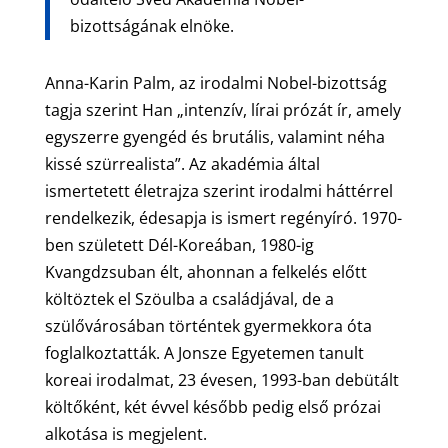
bizottságának elnöke.
Anna-Karin Palm, az irodalmi Nobel-bizottság
tagja szerint Han „intenzív, lírai prózát ír, amely
egyszerre gyengéd és brutális, valamint néha
kissé szürrealista”. Az akadémia által
ismertetett életrajza szerint irodalmi háttérrel
rendelkezik, édesapja is ismert regényíró. 1970-
ben született Dél-Koreában, 1980-ig
Kvangdzsuban élt, ahonnan a felkelés előtt
költöztek el Szöulba a családjával, de a
szülővárosában történtek gyermekkora óta
foglalkoztatták. A Jonsze Egyetemen tanult
koreai irodalmat, 23 évesen, 1993-ban debütált
költőként, két évvel később pedig első prózai
alkotása is megjelent.