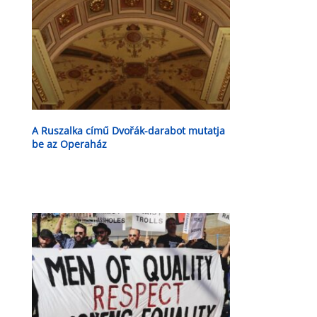
A Ruszalka című Dvořák-darabot mutatja
be az Operaház