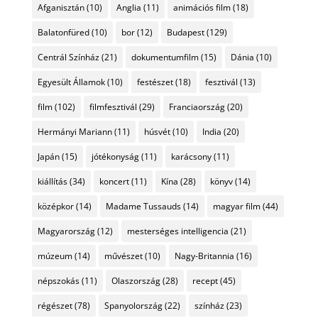
Afganisztán
(10)
Anglia
(11)
animációs film
(18)
Balatonfüred
(10)
bor
(12)
Budapest
(129)
Centrál Színház
(21)
dokumentumfilm
(15)
Dánia
(10)
Egyesült Államok
(10)
festészet
(18)
fesztivál
(13)
film
(102)
filmfesztivál
(29)
Franciaország
(20)
Hermányi Mariann
(11)
húsvét
(10)
India
(20)
Japán
(15)
jótékonyság
(11)
karácsony
(11)
kiállítás
(34)
koncert
(11)
Kína
(28)
könyv
(14)
középkor
(14)
Madame Tussauds
(14)
magyar film
(44)
Magyarország
(12)
mesterséges intelligencia
(21)
múzeum
(14)
művészet
(10)
Nagy-Britannia
(16)
népszokás
(11)
Olaszország
(28)
recept
(45)
régészet
(78)
Spanyolország
(22)
színház
(23)