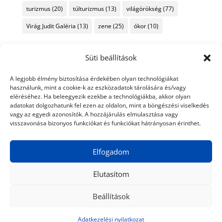
turizmus
(20)
túlturizmus
(13)
világörökség
(77)
Virág Judit Galéria
(13)
zene
(25)
ókor
(10)
Süti beállítások
A legjobb élmény biztosítása érdekében olyan technológiákat
használunk, mint a cookie-k az eszközadatok tárolására és/vagy
eléréséhez. Ha beleegyezik ezekbe a technológiákba, akkor olyan
adatokat dolgozhatunk fel ezen az oldalon, mint a böngészési viselkedés
vagy az egyedi azonosítók. A hozzájárulás elmulasztása vagy
visszavonása bizonyos funkciókat és funkciókat hátrányosan érinthet.
Elfogadom
Elutasítom
Beállítások
© 2024 Tiéd a Világ
Médiaajánlat
Adatkezelési nyilatkozat
Impresszum
Kapcsolat
Adatkezelési nyilatkozat