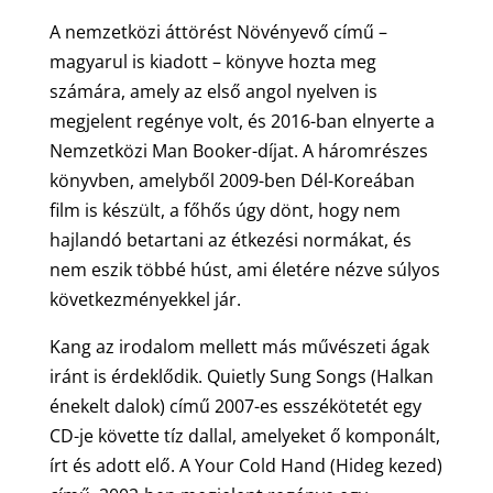
A nemzetközi áttörést Növényevő című –
magyarul is kiadott – könyve hozta meg
számára, amely az első angol nyelven is
megjelent regénye volt, és 2016-ban elnyerte a
Nemzetközi Man Booker-díjat. A háromrészes
könyvben, amelyből 2009-ben Dél-Koreában
film is készült, a főhős úgy dönt, hogy nem
hajlandó betartani az étkezési normákat, és
nem eszik többé húst, ami életére nézve súlyos
következményekkel jár.
Kang az irodalom mellett más művészeti ágak
iránt is érdeklődik. Quietly Sung Songs (Halkan
énekelt dalok) című 2007-es esszékötetét egy
CD-je követte tíz dallal, amelyeket ő komponált,
írt és adott elő. A Your Cold Hand (Hideg kezed)