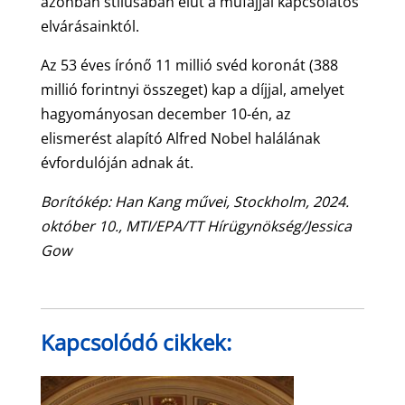
azonban stílusában elüt a műfajjal kapcsolatos
elvárásainktól.
Az 53 éves írónő 11 millió svéd koronát (388
millió forintnyi összeget) kap a díjjal, amelyet
hagyományosan december 10-én, az
elismerést alapító Alfred Nobel halálának
évfordulóján adnak át.
Borítókép: Han Kang művei, Stockholm, 2024.
október 10., MTI/EPA/TT Hírügynökség/Jessica
Gow
Kapcsolódó cikkek: