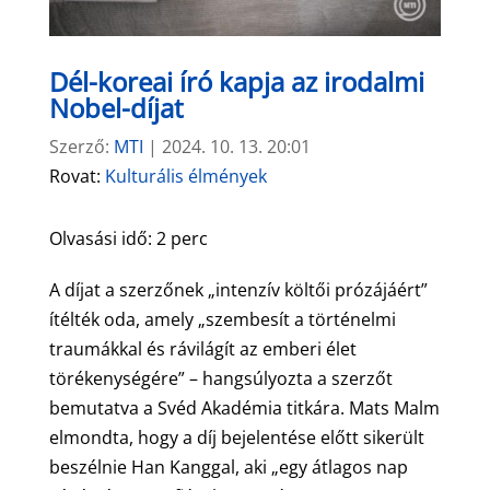
Dél-koreai író kapja az irodalmi
Nobel-díjat
Szerző:
MTI
|
2024. 10. 13. 20:01
Rovat:
Kulturális élmények
Olvasási idő:
2
perc
A díjat a szerzőnek „intenzív költői prózájáért”
ítélték oda, amely „szembesít a történelmi
traumákkal és rávilágít az emberi élet
törékenységére” – hangsúlyozta a szerzőt
bemutatva a Svéd Akadémia titkára. Mats Malm
elmondta, hogy a díj bejelentése előtt sikerült
beszélnie Han Kanggal, aki „egy átlagos nap