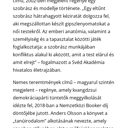
című, 2002-ben megjelent regénye egy
szobrász és modellje története. „Egy eltűnt
szobrász hátrahagyott kéziratát dolgozza fel,
aki megszállottan készít gipszlenyomatokat a
női testekről. Az emberi anatómia, valamint a
személyiség és a tapasztalat közötti játék
foglalkoztatja: a szobrász munkájában
konfliktus alakul ki aközött, amit a test elárul és
amit elrejt” – fogalmazott a Svéd Akadémia
hivatalos életrajzában.
Nemes teremtmények című – magyarul szintén
megjelent – regénye, amely kvangdzsui
demokráciapárti tüntetők meggyilkolását
idézte fel, 2018-ban a Nemzetközi Booker-díj
döntőjébe jutott. Anders Olsson a könyvet a
„tanúirodalom” alkotásának nevezte, amely