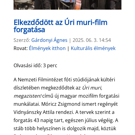
Elkezdődött az Úri muri-film
forgatása
Szerző:
Gárdonyi Ágnes
|
2025. 06. 3. 14:54
Rovat:
Élmények itthon
|
Kulturális élmények
Olvasási idő:
3
perc
A Nemzeti Filmintézet fóti stúdiójának kültéri
díszletében megkezdődtek az
Úri muri,
megazisten!
című új magyar mozifilm forgatási
munkálatai. Móricz Zsigmond ismert regényét
Vidnyánszky Attila rendezi. A tervek szerint a
forgatás 43 napig tart, egészen július végéig. A
stáb több helyszínen is dolgozik majd, köztük