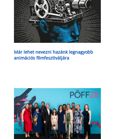
Már lehet nevezni hazánk legnagyobb
animációs filmfesztiváljára