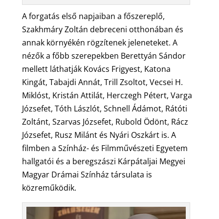
A forgatás első napjaiban a főszereplő,
Szakhmáry Zoltán debreceni otthonában és
annak környékén rögzítenek jeleneteket. A
nézők a főbb szerepekben Berettyán Sándor
mellett láthatják Kovács Frigyest, Katona
Kingát, Tabajdi Annát, Trill Zsoltot, Vecsei H.
Miklóst, Kristán Attilát, Herczegh Pétert, Varga
Józsefet, Tóth Lászlót, Schnell Ádámot, Rátóti
Zoltánt, Szarvas Józsefet, Rubold Ödönt, Rácz
Józsefet, Rusz Milánt és Nyári Oszkárt is. A
filmben a Színház- és Filmművészeti Egyetem
hallgatói és a beregszászi Kárpátaljai Megyei
Magyar Drámai Színház társulata is
közreműködik.