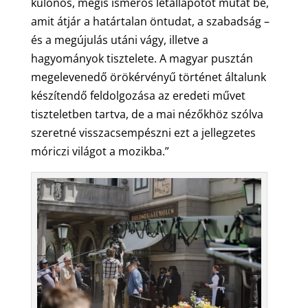
különös, mégis ismerős létállapotot mutat be,
amit átjár a határtalan öntudat, a szabadság –
és a megújulás utáni vágy, illetve a
hagyományok tisztelete. A magyar pusztán
megelevenedő örökérvényű történet általunk
készítendő feldolgozása az eredeti művet
tiszteletben tartva, de a mai nézőkhöz szólva
szeretné visszacsempészni ezt a jellegzetes
móriczi világot a mozikba.”