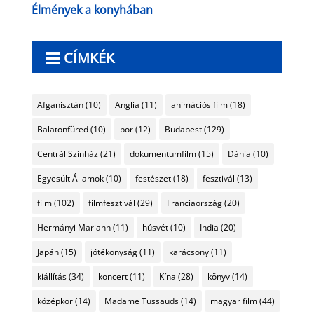
Élmények a konyhában
CÍMKÉK
Afganisztán
(10)
Anglia
(11)
animációs film
(18)
Balatonfüred
(10)
bor
(12)
Budapest
(129)
Centrál Színház
(21)
dokumentumfilm
(15)
Dánia
(10)
Egyesült Államok
(10)
festészet
(18)
fesztivál
(13)
film
(102)
filmfesztivál
(29)
Franciaország
(20)
Hermányi Mariann
(11)
húsvét
(10)
India
(20)
Japán
(15)
jótékonyság
(11)
karácsony
(11)
kiállítás
(34)
koncert
(11)
Kína
(28)
könyv
(14)
középkor
(14)
Madame Tussauds
(14)
magyar film
(44)