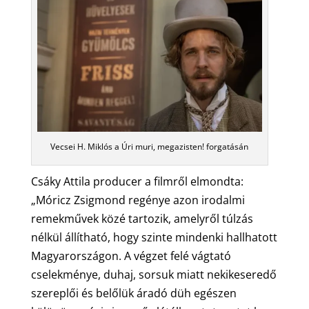
Vecsei H. Miklós a Úri muri, megazisten! forgatásán
Csáky Attila producer a filmről elmondta:
„Móricz Zsigmond regénye azon irodalmi
remekművek közé tartozik, amelyről túlzás
nélkül állítható, hogy szinte mindenki hallhatott
Magyarországon. A végzet felé vágtató
cselekménye, duhaj, sorsuk miatt nekikeseredő
szereplői és belőlük áradó düh egészen