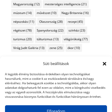
Magyarország
(12)
mesterséges intelligencia
(21)
múzeum
(14)
művészet
(10)
Nagy-Britannia
(16)
népszokás
(11)
Olaszország
(28)
recept
(45)
régészet
(78)
Spanyolország
(22)
színház
(23)
turizmus
(20)
túlturizmus
(13)
világörökség
(77)
Virág Judit Galéria
(13)
zene
(25)
ókor
(10)
Süti beállítások
A legjobb élmény biztosítása érdekében olyan technológiákat
használunk, mint a cookie-k az eszközadatok tárolására és/vagy
eléréséhez. Ha beleegyezik ezekbe a technológiákba, akkor olyan
adatokat dolgozhatunk fel ezen az oldalon, mint a böngészési viselkedés
vagy az egyedi azonosítók. A hozzájárulás elmulasztása vagy
visszavonása bizonyos funkciókat és funkciókat hátrányosan érinthet.
Elfogadom