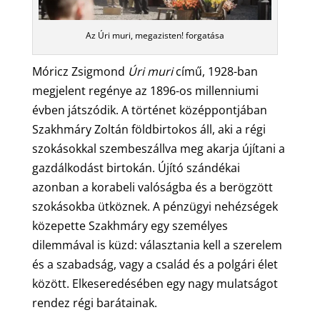
Az Úri muri, megazisten! forgatása
Móricz Zsigmond
Úri muri
című, 1928-ban
megjelent regénye az 1896-os millenniumi
évben játszódik. A történet középpontjában
Szakhmáry Zoltán földbirtokos áll, aki a régi
szokásokkal szembeszállva meg akarja újítani a
gazdálkodást birtokán. Újító szándékai
azonban a korabeli valóságba és a berögzött
szokásokba ütköznek. A pénzügyi nehézségek
közepette Szakhmáry egy személyes
dilemmával is küzd: választania kell a szerelem
és a szabadság, vagy a család és a polgári élet
között. Elkeseredésében egy nagy mulatságot
rendez régi barátainak.