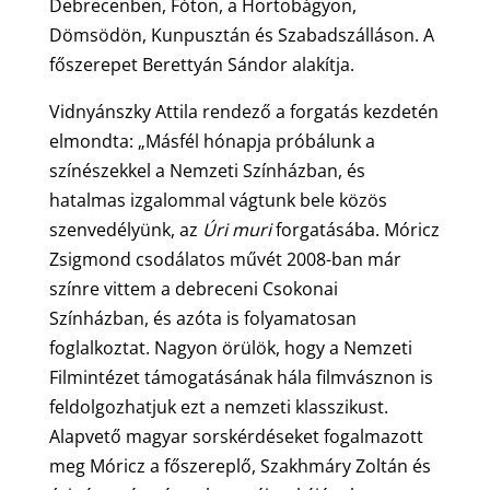
Debrecenben, Fóton, a Hortobágyon,
Dömsödön, Kunpusztán és Szabadszálláson. A
főszerepet Berettyán Sándor alakítja.
Vidnyánszky Attila rendező a forgatás kezdetén
elmondta: „Másfél hónapja próbálunk a
színészekkel a Nemzeti Színházban, és
hatalmas izgalommal vágtunk bele közös
szenvedélyünk, az
Úri muri
forgatásába. Móricz
Zsigmond csodálatos művét 2008-ban már
színre vittem a debreceni Csokonai
Színházban, és azóta is folyamatosan
foglalkoztat. Nagyon örülök, hogy a Nemzeti
Filmintézet támogatásának hála filmvásznon is
feldolgozhatjuk ezt a nemzeti klasszikust.
Alapvető magyar sorskérdéseket fogalmazott
meg Móricz a főszereplő, Szakhmáry Zoltán és