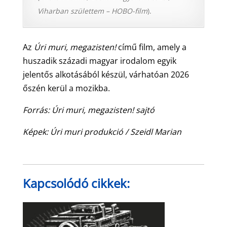
Viharban születtem – HOBO-film
).
Az
Úri muri, megazisten!
című film, amely a
huszadik századi magyar irodalom egyik
jelentős alkotásából készül, várhatóan 2026
őszén kerül a mozikba.
Forrás: Úri muri, megazisten! sajtó
Képek: Úri muri produkció / Szeidl Marian
Kapcsolódó cikkek: