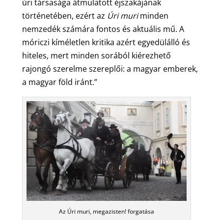
úri társasága átmulatott éjszakájának
történetében, ezért az
Úri muri
minden
nemzedék számára fontos és aktuális mű. A
móriczi kíméletlen kritika azért egyedülálló és
hiteles, mert minden sorából kiérezhető
rajongó szerelme szereplői: a magyar emberek,
a magyar föld iránt.”
Az Úri muri, megazisten! forgatása