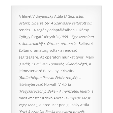
A filmet Vidnyánszky Attila (
Attila, Isten
ostora
;
Liberté ’56
;
A Szarvassá változott fiú
)
rendezi. A regény adaptálásában Lukácsy
György forgatókönyvíró (
1968 – Egy szerelem
rekonstrukciója
;
Otthon, otthon
) és Belinszki
Zoltán dramaturg voltak a rendező
segítségére. Az operatőri munkát Győri Márk
(
Hadik
;
És mi van Tomival?
;
Víkend
) végzi, a
jelmeztervező Berzsenyi Krisztina
(
Bibliothéque Pascal
;
Fehér tenyér
), a
látványtervező Horváth Viktória
(
Nagykarácsony
;
Béke – A nemzetek felett
), a
maszkmester Kriskó Ancsa (
Hunyadi
;
Most
vagy soha!
), a producer pedig Csáky Attila
(
Frici & Aranka
;
Baska magyarul beszél
;