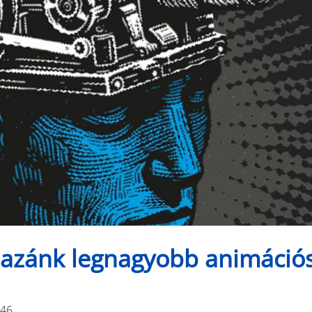
hazánk legnagyobb animáció
:46