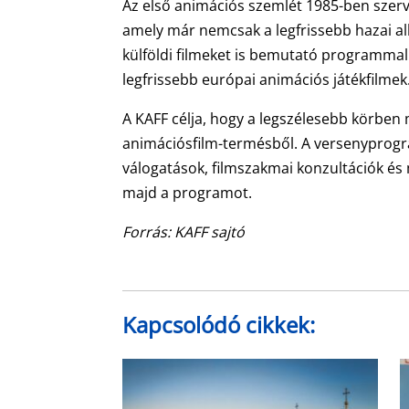
Az első animációs szemlét 1985-ben szerv
amely már nemcsak a legfrissebb hazai a
külföldi filmeket is bemutató programmal
legfrissebb európai animációs játékfilmek
A KAFF célja, hogy a legszélesebb körben 
animációsfilm-termésből. A versenyprogr
válogatások, filmszakmai konzultációk és 
majd a programot.
Forrás: KAFF sajtó
Kapcsolódó cikkek: