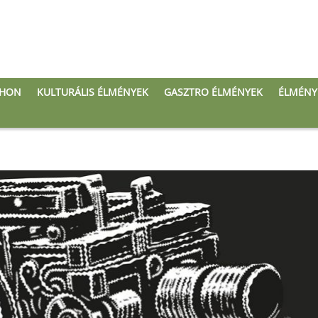
THON
KULTURÁLIS ÉLMÉNYEK
GASZTRO ÉLMÉNYEK
ÉLMÉNY