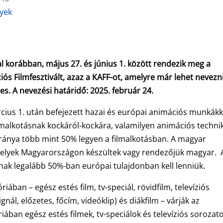
nyek
orábban, május 27. és június 1. között rendezik meg a
s Filmfesztivált, azaz a KAFF-ot, amelyre már lehet nevezn
nes. A nevezési határidő: 2025. február 24.
cius 1. után befejezett hazai és európai animációs munkákk
lmalkotásnak kockáról-kockára, valamilyen animációs techni
 aránya több mint 50% legyen a filmalkotásban. A magyar
elyek Magyarországon készültek vagy rendezőjük magyar. 
nak legalább 50%-ban európai tulajdonban kell lenniük.
ában – egész estés film, tv-speciál, rövidfilm, televíziós
nál, előzetes, főcím, videóklip) és diákfilm – várják az
iában egész estés filmek, tv-speciálok és televíziós sorozat