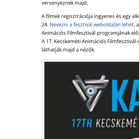
versenyeznek majd.
A filmek regisztrációja ingyenes és egy al
24.
Nevezni a fesztivál weboldalán lehet
, 
Animációs Filmfesztivál programjának el
A 17. Kecskeméti Animációs Filmfesztivál 
láthatják majd a nézők.