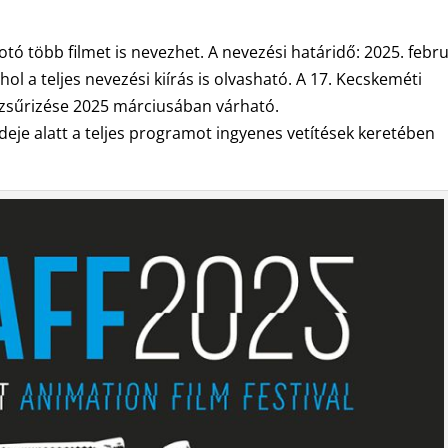
kotó több filmet is nevezhet. A nevezési határidő: 2025. febr
ahol a teljes nevezési kiírás is olvasható. A 17. Kecskeméti
őzsűrizése 2025 márciusában várható.
ideje alatt a teljes programot ingyenes vetítések keretében