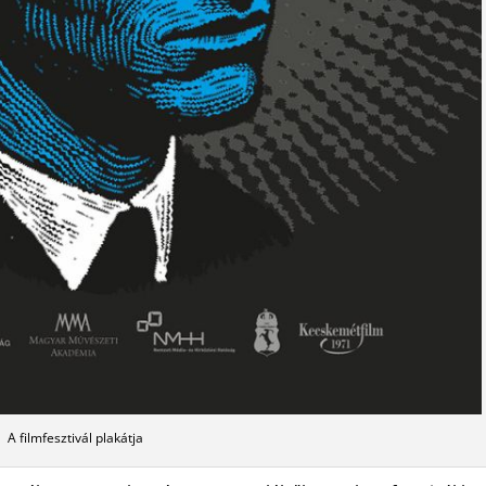
A filmfesztivál plakátja