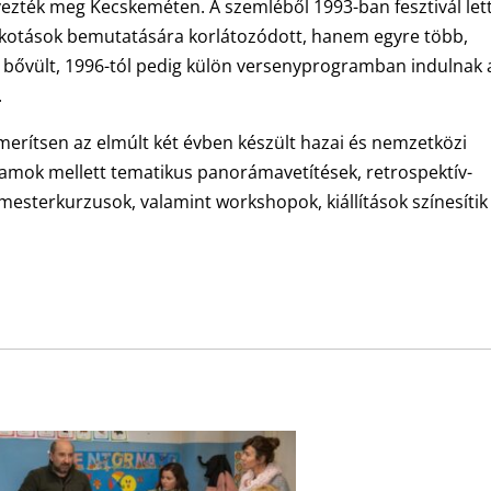
ezték meg Kecskeméten. A szemléből 1993-ban fesztivál lett
lkotások bemutatására korlátozódott, hanem egyre több,
 bővült, 1996-tól pedig külön versenyprogramban indulnak 
.
merítsen az elmúlt két évben készült hazai és nemzetközi
amok mellett tematikus panorámavetítések, retrospektív-
mesterkurzusok, valamint workshopok, kiállítások színesítik