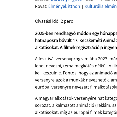
Rovat:
Élmények itthon
|
Kulturális élmé
Olvasási idő:
2
perc
2025-ben rendhagyó módon egy hónappal k
hatnaposra bővült 17. Kecskeméti Animáció
alkotásokat. A filmek regisztrációja ingye
A fesztivál versenyprogramjába 2023. már
lehet nevezni, téma megkötés nélkül. A fi
kell készülnie. Fontos, hogy az animáció
versenyre azok a munkák nevezhetők, am
európai versenyre nevezett filmalkotások
A magyar alkotások versenyére hat kategóri
sorozat, alkalmazott animáció (reklám, szig
alkotásokat, míg az európai filmek kategór