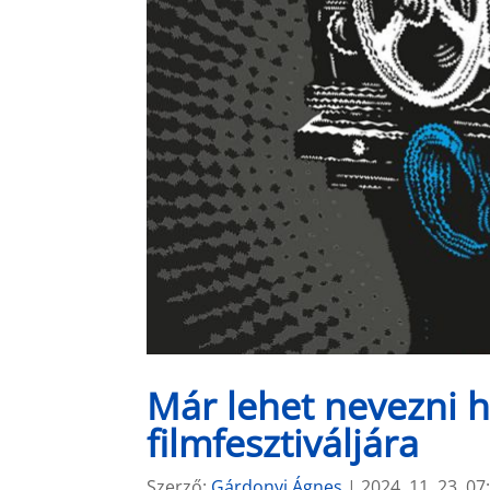
Már lehet nevezni 
filmfesztiváljára
Szerző:
Gárdonyi Ágnes
|
2024. 11. 23. 07