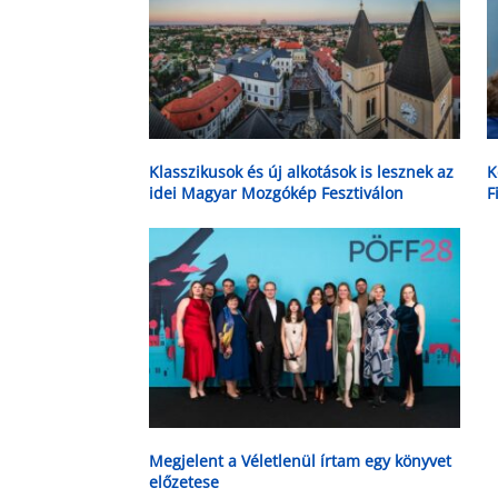
Klasszikusok és új alkotások is lesznek az
K
idei Magyar Mozgókép Fesztiválon
F
Megjelent a Véletlenül írtam egy könyvet
előzetese