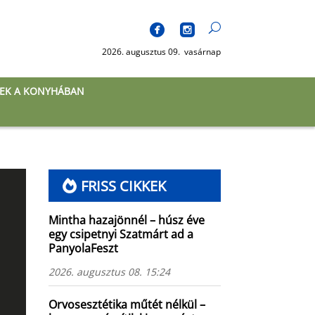
2026. augusztus 09. vasárnap
EK A KONYHÁBAN
FRISS CIKKEK
Mintha hazajönnél – húsz éve
egy csipetnyi Szatmárt ad a
PanyolaFeszt
2026. augusztus 08. 15:24
Orvosesztétika műtét nélkül –