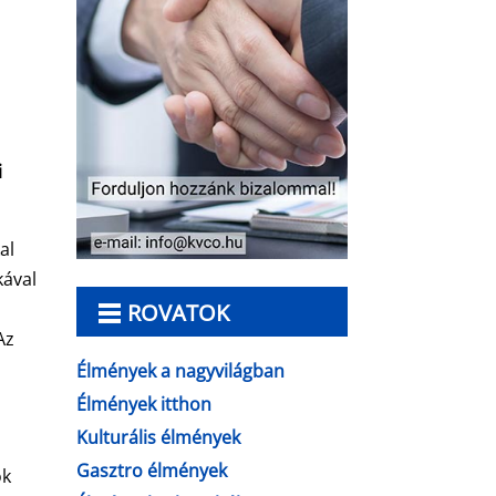
i
al
kával
ROVATOK
Az
Élmények a nagyvilágban
Élmények itthon
Kulturális élmények
Gasztro élmények
ok