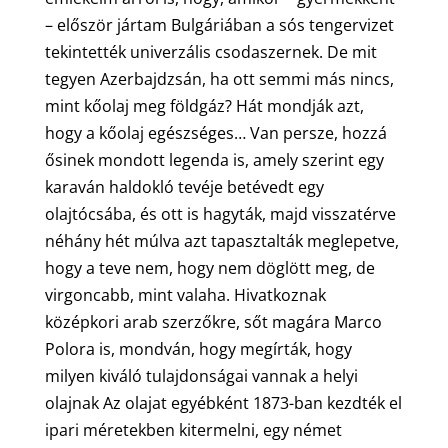
– először jártam Bulgáriában a sós tengervizet
tekintették univerzális csodaszernek. De mit
tegyen Azerbajdzsán, ha ott semmi más nincs,
mint kőolaj meg földgáz? Hát mondják azt,
hogy a kőolaj egészséges… Van persze, hozzá
ősinek mondott legenda is, amely szerint egy
karaván haldokló tevéje betévedt egy
olajtócsába, és ott is hagyták, majd visszatérve
néhány hét múlva azt tapasztalták meglepetve,
hogy a teve nem, hogy nem döglött meg, de
virgoncabb, mint valaha. Hivatkoznak
középkori arab szerzőkre, sőt magára Marco
Polora is, mondván, hogy megírták, hogy
milyen kiváló tulajdonságai vannak a helyi
olajnak Az olajat egyébként 1873-ban kezdték el
ipari méretekben kitermelni, egy német