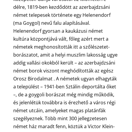
délre, 1819-ben kezdődött az azerbajdzsáni
német telepesek története egy Helenendorf
(ma Goygol) nevű falu alapításával.
Helenendorf gyorsan a kaukázusi német
kultúra központjává vált, főleg azért mert a
németek meghonosították itt a szőlészetet-
borászatot, amit a helyi muszlim lakosság ugye
addig vallási okokból került – az azerbajdzsáni
német borok viszont meghódították az egész
Orosz Birodalmat . A németek ugyan elhagyták
a települést – 1941-ben Sztálin deportálta őket
–, de a goygoli borászat még mindig működik,
és jelenlétük továbbra is érezhető a város régi
német utcáin, amelyeket magas platánfák
szegélyeznek. Több mint 300 jellegzetesen
német ház maradt fenn, köztük a Victor Klein-