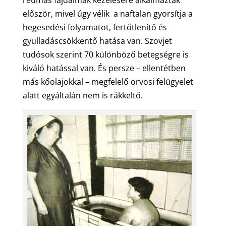
reumás fájdalmak kezelésére alkalmazták
először, mivel úgy vélik a naftalan gyorsítja a
hegesedési folyamatot, fertőtlenítő és
gyulladáscsökkentő hatása van. Szovjet
tudósok szerint 70 különböző betegségre is
kiváló hatással van. És persze – ellentétben
más kőolajokkal – megfelelő orvosi felügyelet
alatt egyáltalán nem is rákkeltő.