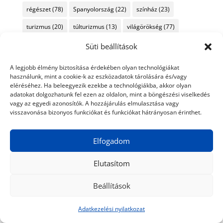
régészet
(78)
Spanyolország
(22)
színház
(23)
turizmus
(20)
túlturizmus
(13)
világörökség
(77)
Virág Judit Galéria
(13)
zene
(25)
ókor
(10)
Süti beállítások
A legjobb élmény biztosítása érdekében olyan technológiákat
használunk, mint a cookie-k az eszközadatok tárolására és/vagy
eléréséhez. Ha beleegyezik ezekbe a technológiákba, akkor olyan
adatokat dolgozhatunk fel ezen az oldalon, mint a böngészési viselkedés
vagy az egyedi azonosítók. A hozzájárulás elmulasztása vagy
visszavonása bizonyos funkciókat és funkciókat hátrányosan érinthet.
Elfogadom
Elutasítom
Beállítások
Adatkezelési nyilatkozat
© 2024 Tiéd a Világ
Médiaajánlat