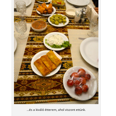
…és a kiváló étterem, ahol viszont ettünk.