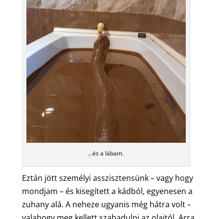
…és a lábam.
Eztán jött személyi asszisztensünk – vagy hogy
mondjam – és kisegített a kádból, egyenesen a
zuhany alá. A neheze ugyanis még hátra volt –
valahogy meg kellett szabadulni az olajtól. Arra