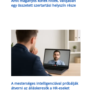
Amit magányos kőnek hittek, valójában
egy összetett szertartási helyszín része
volt a bronzkorban
A mesterséges intelligenciával próbálják
átverni az álláskeresők a HR-eseket