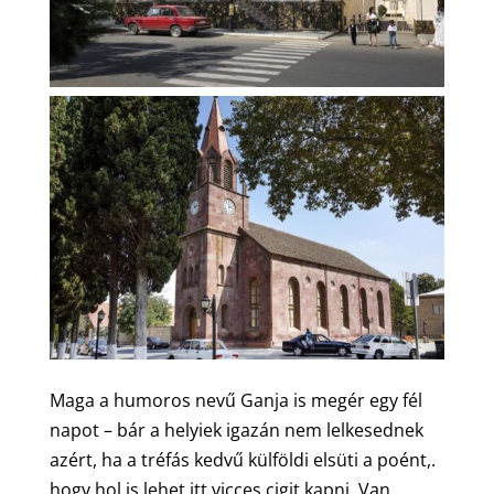
Maga a humoros nevű Ganja is megér egy fél
napot – bár a helyiek igazán nem lelkesednek
azért, ha a tréfás kedvű külföldi elsüti a poént,.
hogy hol is lehet itt vicces cigit kapni. Van