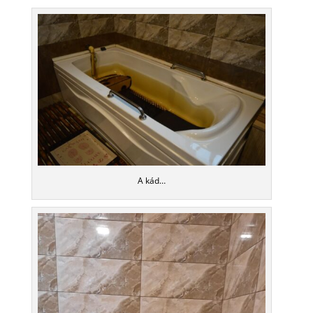
A kád…