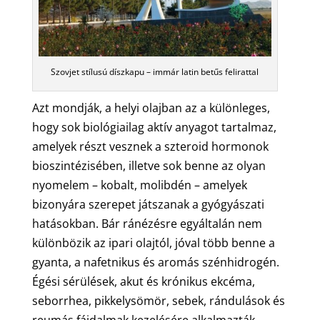
Szovjet stílusú díszkapu – immár latin betűs felirattal
Azt mondják, a helyi olajban az a különleges,
hogy sok biológiailag aktív anyagot tartalmaz,
amelyek részt vesznek a szteroid hormonok
bioszintézisében, illetve sok benne az olyan
nyomelem – kobalt, molibdén – amelyek
bizonyára szerepet játszanak a gyógyászati
hatásokban. Bár ránézésre egyáltalán nem
különbözik az ipari olajtól, jóval több benne a
gyanta, a nafetnikus és aromás szénhidrogén.
Égési sérülések, akut és krónikus ekcéma,
seborrhea, pikkelysömör, sebek, rándulások és