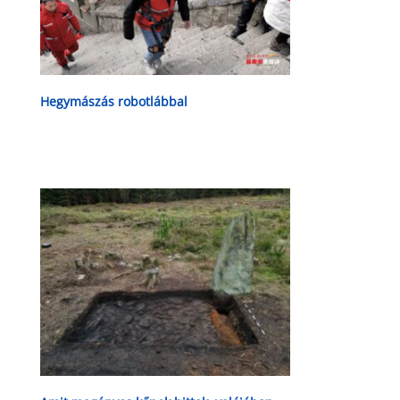
Hegymászás robotlábbal