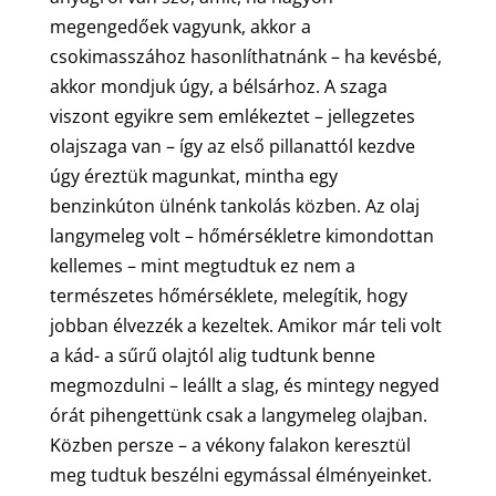
megengedőek vagyunk, akkor a
csokimasszához hasonlíthatnánk – ha kevésbé,
akkor mondjuk úgy, a bélsárhoz. A szaga
viszont egyikre sem emlékeztet – jellegzetes
olajszaga van – így az első pillanattól kezdve
úgy éreztük magunkat, mintha egy
benzinkúton ülnénk tankolás közben. Az olaj
langymeleg volt – hőmérsékletre kimondottan
kellemes – mint megtudtuk ez nem a
természetes hőmérséklete, melegítik, hogy
jobban élvezzék a kezeltek. Amikor már teli volt
a kád- a sűrű olajtól alig tudtunk benne
megmozdulni – leállt a slag, és mintegy negyed
órát pihengettünk csak a langymeleg olajban.
Közben persze – a vékony falakon keresztül
meg tudtuk beszélni egymással élményeinket.