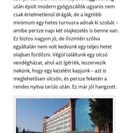
után épült modern gyógyszállók ugyanis nem
csak értelmetlenül drágák, de a legtöbb
minimum egy hetes turnusra adnak ki szobát –
amibe persze napi két olajkezelés is benne van.
Ez biztos nagyon jó, de őszintén szólva
egyáltalán nem volt kedvünk egy teljes hetet
olajban fürdőzni. Végül találtunk egy olcsó
vendégházat, ahol azt ígérték, leszervezik
nekünk, hogy egy kezelést kapjunk – azt is
meglehetősen olcsón, és persze feketén a
rendes nyitva tartás után. Ez már jól hangzott.