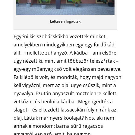
Lelkesen fogadtak
Egyéni kis szobácskákba vezettek minket,
amelyekben mindegyikben egy-egy fürdőkád
állt – mellette zuhanyzó. A kádba – ami elsőre
úgy nézett ki, mint amit többször telesz*rtak –
egy-egy műanyag cső volt elegánsan bevezetve.
Fa kilépő is volt, és mondták, hogy majd nagyon
kell vigyázni, mert az olaj ugye csúszik, mint a
nyavalya. Ezután anyaszült meztelenre kellett
vetkőzni, és beülni a kádba. Megengedték a
slagot – és elkezdett lassacskán folyni ránk az
olaj. Láttak már nyers kőolajat? Nos, aki nem
annak elmondom: barna sűrű ragacsos
anyagról van szó, amit, ha nagyon