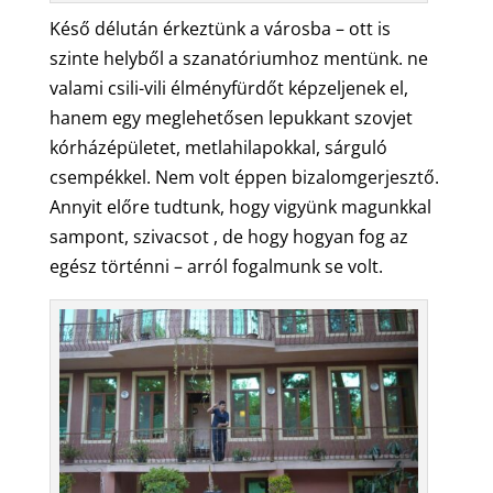
Késő délután érkeztünk a városba – ott is
szinte helyből a szanatóriumhoz mentünk. ne
valami csili-vili élményfürdőt képzeljenek el,
hanem egy meglehetősen lepukkant szovjet
kórházépületet, metlahilapokkal, sárguló
csempékkel. Nem volt éppen bizalomgerjesztő.
Annyit előre tudtunk, hogy vigyünk magunkkal
sampont, szivacsot , de hogy hogyan fog az
egész történni – arról fogalmunk se volt.