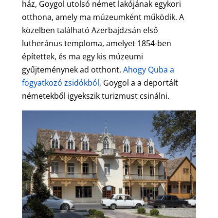
ház, Goygol utolsó német lakójának egykori
otthona, amely ma múzeumként működik. A
közelben található Azerbajdzsán első
lutheránus temploma, amelyet 1854-ben
építettek, és ma egy kis múzeumi
gyűjteménynek ad otthont.
Ahogy Quba a
fogyatkozó zsidókból,
Goygol a a deportált
németekből igyekszik turizmust csinálni.