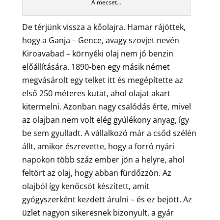
A mecset…
De térjünk vissza a kőolajra. Hamar rájöttek,
hogy a Ganja – Gence, avagy szovjet nevén
Kiroavabad – környéki olaj nem jó benzin
előállítására. 1890-ben egy másik német
megvásárolt egy telket itt és megépítette az
első 250 méteres kutat, ahol olajat akart
kitermelni. Azonban nagy csalódás érte, mivel
az olajban nem volt elég gyúlékony anyag, így
be sem gyulladt. A vállalkozó már a csőd szélén
állt, amikor észrevette, hogy a forró nyári
napokon több száz ember jön a helyre, ahol
feltört az olaj, hogy abban fürdőzzön. Az
olajból így kenőcsöt készített, amit
gyógyszerként kezdett árulni – és ez bejött. Az
üzlet nagyon sikeresnek bizonyult, a gyár