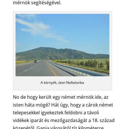
mérnök segítéségével.
A környék, úton Naftalanba
No de hogy került egy német mérnök ide, az
isten háta mögé? Hát úgy, hogy a cárok német
telepesekkel igyekeztek feldobni a távoli
vidékek iparát és mezőgazdaságát a 18. század
közepétől. Ganja városától tíz kilométerre