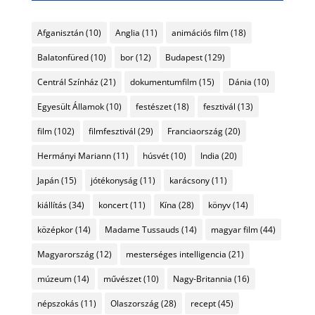
Afganisztán
(10)
Anglia
(11)
animációs film
(18)
Balatonfüred
(10)
bor
(12)
Budapest
(129)
Centrál Színház
(21)
dokumentumfilm
(15)
Dánia
(10)
Egyesült Államok
(10)
festészet
(18)
fesztivál
(13)
film
(102)
filmfesztivál
(29)
Franciaország
(20)
Hermányi Mariann
(11)
húsvét
(10)
India
(20)
Japán
(15)
jótékonyság
(11)
karácsony
(11)
kiállítás
(34)
koncert
(11)
Kína
(28)
könyv
(14)
középkor
(14)
Madame Tussauds
(14)
magyar film
(44)
Magyarország
(12)
mesterséges intelligencia
(21)
múzeum
(14)
művészet
(10)
Nagy-Britannia
(16)
népszokás
(11)
Olaszország
(28)
recept
(45)