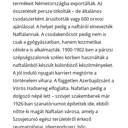
termékeit Németországba exportálták. Az
összetételt persze titkolták – de általános
csodaszerként árusították vagy 600 orvosi
ajánlással. A helyet pedig a naftáról elnevezték
Naftalannak. A csodakenőcsöt pedig nem is
csak a gyógyászatban, hanem kozmetikai
célokra is alkalmazták. 1900-1902-ben a párizsi
szépségszalonok széles körben használták a
naftalánból készült különböző készítményeket.
A jól induló nyugati karriert megtörte a
történelem vihara. A független Azerbajdzsánt a
Vörös Hadsereg elfoglalta. Nafatlan pedig a
dolgozó népé lett – szovjet szakemberek már
1926-ban szanatóriumot építettek ide, ebből
nőtte ki magát Naftalan városa, amely a
Szovjetunió egész területéről érkező
reumatológiai, idegrendszeri, bőr-,