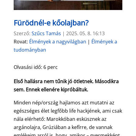
Fürödnél-e kőolajban?
Szerző:
Szűcs Tamás
|
2025. 05. 8. 16:13
Rovat:
Élmények a nagyvilágban
|
Élmények a
tudományban
Olvasási idő:
6
perc
Első hallásra nem tűnik jó ötletnek. Másodikra
sem. Ennek ellenére kipróbáltuk.
Minden nép/ország hajlamos azt mutatni az
egészséges élet legfőbb life hackjének, ami csak
nála elérhető: Marokkóban esküsznek az
argánolajra, Grúziában a kefírre, de vannak
emlékeim arról is, hogy, amikor – gyermekként