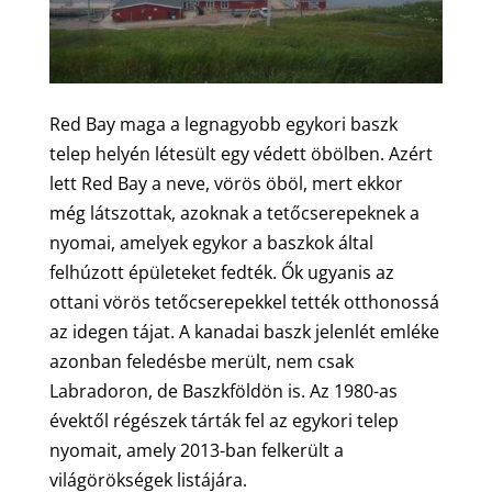
Red Bay maga a legnagyobb egykori baszk
telep helyén létesült egy védett öbölben. Azért
lett Red Bay a neve, vörös öböl, mert ekkor
még látszottak, azoknak a tetőcserepeknek a
nyomai, amelyek egykor a baszkok által
felhúzott épületeket fedték. Ők ugyanis az
ottani vörös tetőcserepekkel tették otthonossá
az idegen tájat. A kanadai baszk jelenlét emléke
azonban feledésbe merült, nem csak
Labradoron, de Baszkföldön is. Az 1980-as
évektől régészek tárták fel az egykori telep
nyomait, amely 2013-ban felkerült a
világörökségek listájára.