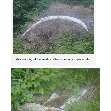
Még mindig fél évezredes bálnacsontok borítják a talajt.