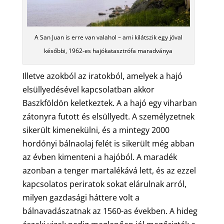
A San Juan is erre van valahol – ami kilátszik egy jóval
későbbi, 1962-es hajókatasztrófa maradványa
Illetve azokból az iratokból, amelyek a hajó
elsüllyedésével kapcsolatban akkor
Baszkföldön keletkeztek. A a hajó egy viharban
zátonyra futott és elsüllyedt. A személyzetnek
sikerült kimenekülni, és a mintegy 2000
hordónyi bálnaolaj felét is sikerült még abban
az évben kimenteni a hajóból. A maradék
azonban a tenger martalékává lett, és az ezzel
kapcsolatos periratok sokat elárulnak arról,
milyen gazdasági háttere volt a
bálnavadászatnak az 1560-as években. A hideg