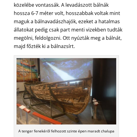
közelébe vontassák. A levadászott bálnák
hossza 6-7 méter volt, hosszabbak voltak mint
maguk a bálnavadászhajók, ezeket a hatalmas
állatokat pedig csak part menti vizekben tudták
megölni, feldolgozni. Ott nyúzták meg a bálnát,
majd főzték ki a bálnazsírt.
A tenger fenekéről felhozott szinte épen maradt chalupa