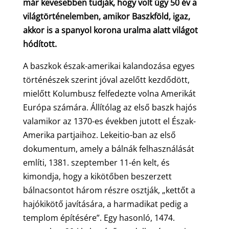
már kevesebben tudják, hogy volt úgy 50 év a
világtörténelemben, amikor Baszkföld, igaz,
akkor is a spanyol korona uralma alatt világot
hódított.
A baszkok észak-amerikai kalandozása egyes
történészek szerint jóval azelőtt kezdődött,
mielőtt Kolumbusz felfedezte volna Amerikát
Európa számára. Állítólag az első baszk hajós
valamikor az 1370-es években jutott el Észak-
Amerika partjaihoz. Lekeitio-ban az első
dokumentum, amely a bálnák felhasználását
említi, 1381. szeptember 11-én kelt, és
kimondja, hogy a kikötőben beszerzett
bálnacsontot három részre osztják, „kettőt a
hajókikötő javítására, a harmadikat pedig a
templom építésére”. Egy hasonló, 1474.