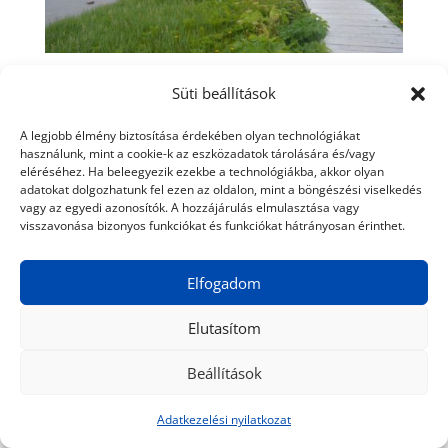
Aki idáig hajlandó eljönni, megérdemli, hogy
Süti beállítások
ingyen ismerje meg Kanada és a világ
A legjobb élmény biztosítása érdekében olyan technológiákat
történelmének ezt az egészen különös
használunk, mint a cookie-k az eszközadatok tárolására és/vagy
epizódját.
eléréséhez. Ha beleegyezik ezekbe a technológiákba, akkor olyan
adatokat dolgozhatunk fel ezen az oldalon, mint a böngészési viselkedés
vagy az egyedi azonosítók. A hozzájárulás elmulasztása vagy
visszavonása bizonyos funkciókat és funkciókat hátrányosan érinthet.
Kapcsolódó cikkek:
Elfogadom
Elutasítom
Beállítások
Adatkezelési nyilatkozat