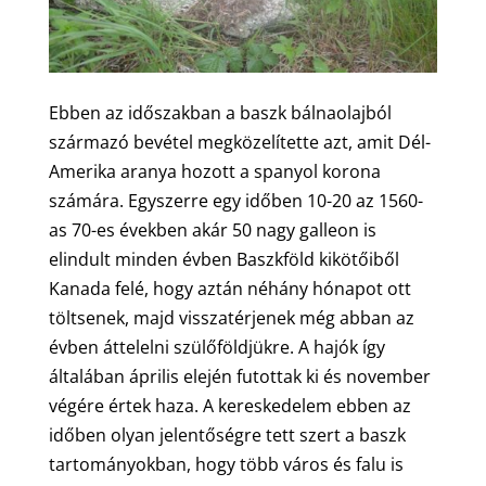
Ebben az időszakban a baszk bálnaolajból
származó bevétel megközelítette azt, amit Dél-
Amerika aranya hozott a spanyol korona
számára. Egyszerre egy időben 10-20 az 1560-
as 70-es években akár 50 nagy galleon is
elindult minden évben Baszkföld kikötőiből
Kanada felé, hogy aztán néhány hónapot ott
töltsenek, majd visszatérjenek még abban az
évben áttelelni szülőföldjükre. A hajók így
általában április elején futottak ki és november
végére értek haza. A kereskedelem ebben az
időben olyan jelentőségre tett szert a baszk
tartományokban, hogy több város és falu is