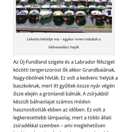
Lekeitio kikötője ma – egykor innen indultak a
bálnavadász hajók
Az Új-Fundland szigete és a Labrador félsziget
közötti tengerszorost ők akkor Grandbaiának,
Nagy-öbölnek hívták. Ez volt a kedvenc helyük a
baszkoknak, mert itt gyűltek össze nyár végén
ősze elején a grönlandi bálnák. A zsírjukból
készült bálnaolajat számos módon
hasznosították ebben az időben. Ez volt a
legkeresettebb lámpaolaj, mert a többi állati
zsiradékkal szemben – ami meglehetősen