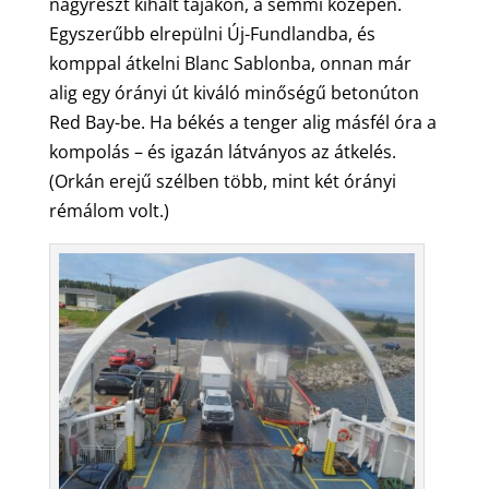
nagyrészt kihalt tájakon, a semmi közepén.
Egyszerűbb elrepülni Új-Fundlandba, és
komppal átkelni Blanc Sablonba, onnan már
alig egy órányi út kiváló minőségű betonúton
Red Bay-be. Ha békés a tenger alig másfél óra a
kompolás – és igazán látványos az átkelés.
(Orkán erejű szélben több, mint két órányi
rémálom volt.)