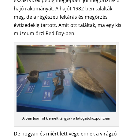
északi vizek pedig meglepően jól megőrizték a
hajó rakományát. A hajót 1982-ben találták
meg, de a régészeti feltárás és megőrzés
évtizedekig tartott. Amit ott találtak, ma egy kis
múzeum őrzi Red Bay-ben.
A San Juanról kiemelt tárgyak a látogatóközpontban
De hogyan és miért lett vége ennek a virágzó