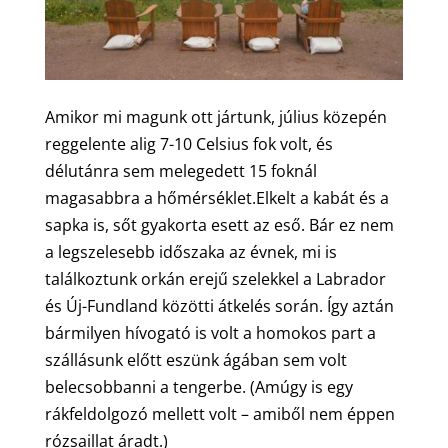
Amikor mi magunk ott jártunk, július közepén
reggelente alig 7-10 Celsius fok volt, és
délutánra sem melegedett 15 foknál
magasabbra a hőmérséklet.Elkelt a kabát és a
sapka is, sőt gyakorta esett az eső. Bár ez nem
a legszelesebb időszaka az évnek, mi is
találkoztunk orkán erejű szelekkel a Labrador
és Új-Fundland közötti átkelés során. Így aztán
bármilyen hívogató is volt a homokos part a
szállásunk előtt eszünk ágában sem volt
belecsobbanni a tengerbe. (Amúgy is egy
rákfeldolgozó mellett volt – amiből nem éppen
rózsaillat áradt.)