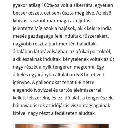
gyakorlatilag 100%-os volt a sikerráta, egyetlen
becserkészett cet sem úszta meg élve. Az első
kihívást viszont már maga az eljutás
jelentette.Míg azok a hajósok, akik kelere India
mesés gazdagsága felé indultak, fűszerekért,
nagyobb részt a part mentén haladtak,
általában látótávolságban az afrikai partoktól,
akik északnak indultak, kénytelenek voltak az út
nagy részét a nyílt tengeren megtenni. Egy
átkelés egy irányba általában 6-8 hetet vett
igénybe. A galleonokat tehát 6-8 hétre
elegendő ivóvízzel és tartós élelmiszerrel
kellett felszerelni, és ez idő alatt a tengerészek,
bálnavadászok az időjárás viszontagságainak
kitéve, nagy részt a fedélzeten aludtak.