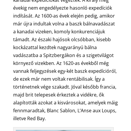
kanadai expedíciókat végezték. A király még
évekig nem engedélyezte hasonló expedíciók
indítását. Az 1600-as évek elején pedig, amikor
már újra indultak volna a baszk bálnavadászat
a kanadai vizeken, komoly konkurenciájuk
támadt. Az északi hajósok olcsóbban, kisebb
kockázattal kezdtek nagyarányú bálna
vadászatba a Spitzbergákon és a szigetvilágot
környező vizekben. Az 1620-as évekből még
vannak feljegyzések egy-két baszk expedícióról,
de ezek már nem voltak rentábilisak. Így a
történetnek vége szakadt. Jóval később francia,
majd brit telepesek érkeztek a vidékre, ők
alapították azokat a kisvárosokat, amelyek máig
fennmaradtak, Blanc Sablon, L’Anse aux Loups,
illetve Red Bay.