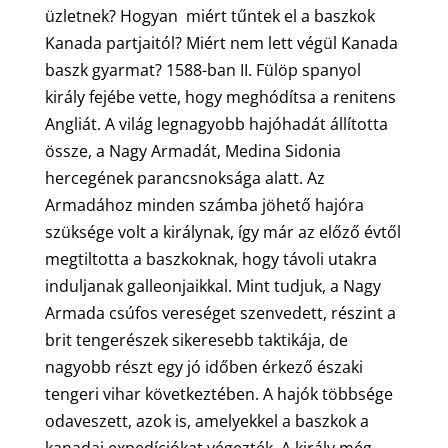
üzletnek? Hogyan miért tűntek el a baszkok
Kanada partjaitól? Miért nem lett végül Kanada
baszk gyarmat? 1588-ban II. Fülöp spanyol
király fejébe vette, hogy meghódítsa a renitens
Angliát. A világ legnagyobb hajóhadát állította
össze, a Nagy Armadát, Medina Sidonia
hercegének parancsnoksága alatt. Az
Armadához minden számba jöhető hajóra
szüksége volt a királynak, így már az előző évtől
megtiltotta a baszkoknak, hogy távoli utakra
induljanak galleonjaikkal. Mint tudjuk, a Nagy
Armada csúfos vereséget szenvedett, részint a
brit tengerészek sikeresebb taktikája, de
nagyobb részt egy jó időben érkező északi
tengeri vihar következtében. A hajók többsége
odaveszett, azok is, amelyekkel a baszkok a