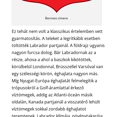
Bermeo címere
Ez tehát nem volt a klasszikus értelemben vett
gyarmatosítás. A teleket a legrítkább esetben
töltötték Labrador partjainál. A földrajz ugyanis
nagyon furcsa dolog. Bár Labradornak az a
része, ahova a ahol a baszkok kikötöttek,
körülbelül Londonnal, Brüsszellel Varsóval van
egy szélességi körön, éghajlata nagyon más.
Míg Nyugat-Európa éghajlatát felmelegítik a
trópusokról a Golf-áramlattal érkező
víztömegek, addig az Atlanti-óceán másik
oldalán, Kanada partjainál a visszatérő lehült
víztömegek sokkal zordabb éghajlatot
teremtenek. Labrador klímája, növénytakarója