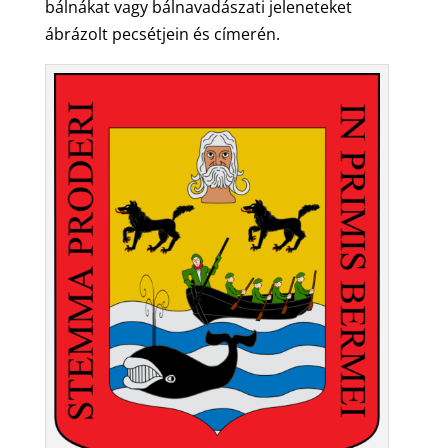
bálnákat vagy bálnavadászati jeleneteket
ábrázolt pecsétjein és címerén.