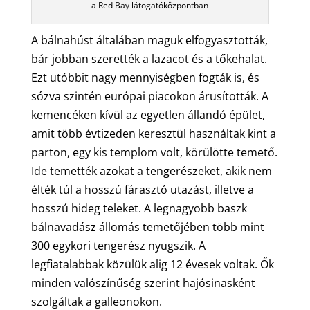
a Red Bay látogatóközpontban
A bálnahúst általában maguk elfogyasztották,
bár jobban szerették a lazacot és a tőkehalat.
Ezt utóbbit nagy mennyiségben fogták is, és
sózva szintén európai piacokon árusították. A
kemencéken kívül az egyetlen állandó épület,
amit több évtizeden keresztül használtak kint a
parton, egy kis templom volt, körülötte temető.
Ide temették azokat a tengerészeket, akik nem
élték túl a hosszú fárasztó utazást, illetve a
hosszú hideg teleket. A legnagyobb baszk
bálnavadász állomás temetőjében több mint
300 egykori tengerész nyugszik. A
legfiatalabbak közülük alig 12 évesek voltak. Ők
minden valószínűség szerint hajósinasként
szolgáltak a galleonokon.