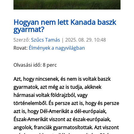
Hogyan nem lett Kanada baszk
gyarmat?
Szerző:
Szűcs Tamás
|
2025. 08. 29. 10:48
Rovat:
Élmények a nagyvilágban
Olvasási idő:
8
perc
Azt, hogy nincsenek, és nem is voltak baszk
gyarmatok, azt még az is tudja, akiknek
hármasai voltak földrajzból, vagy
történelemből. És persze azt is, hogy és persze
azt is, hogy Dél-Amerikát a dél-európaiak,
Észak-Amerikát viszont az észak-európaiak,
angolok, franciák gyarmatosítottak. Azt viszont