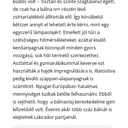
büdös volt – tisztán és szinte szagtalanul égett,
de csak ha a bálna orr részén lévő
zsírtartalékból állították elő. Így körülbelül
kétszer annyit el lehetett érte kérni, mint egy
egyszerű lámpaolajért. Emellett jól tűri a
szélsőséges hőmérsékleteket, ezáltal kiváló
kenőanyagnak bizonyult minden gyors
mozgású, sok hőt termelő szerkezethez.
Aszfalttal és gumiarábikummal keverve ezt
használták a hajók impregnálására is. Illatosítva
pedig kiváló szappan-alapanyagnak is
számított. Nyugat-Európában hatalmas
mennyiséget tudtak belőle felhasználni. Ebből
is sejthető, hogy a bálnaolaj kereskedelme igen
kifizetődő volt. Évente akár több száz bálnát is
elejtettek Labrador partjainál.