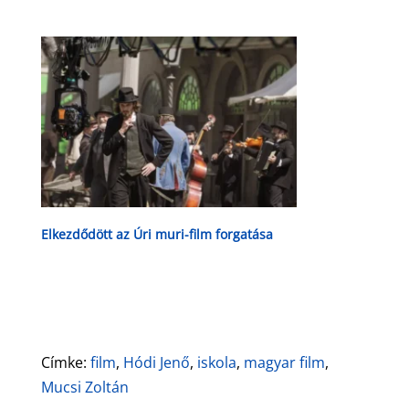
Elkezdődött az Úri muri-film forgatása
Címke:
film
,
Hódi Jenő
,
iskola
,
magyar film
,
Mucsi Zoltán