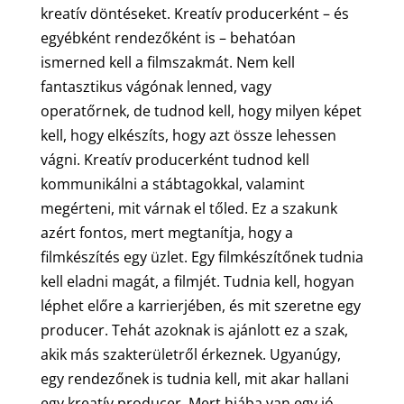
kreatív döntéseket. Kreatív producerként – és
egyébként rendezőként is – behatóan
ismerned kell a filmszakmát. Nem kell
fantasztikus vágónak lenned, vagy
operatőrnek, de tudnod kell, hogy milyen képet
kell, hogy elkészíts, hogy azt össze lehessen
vágni. Kreatív producerként tudnod kell
kommunikálni a stábtagokkal, valamint
megérteni, mit várnak el tőled. Ez a szakunk
azért fontos, mert megtanítja, hogy a
filmkészítés egy üzlet. Egy filmkészítőnek tudnia
kell eladni magát, a filmjét. Tudnia kell, hogyan
léphet előre a karrierjében, és mit szeretne egy
producer. Tehát azoknak is ajánlott ez a szak,
akik más szakterületről érkeznek. Ugyanúgy,
egy rendezőnek is tudnia kell, mit akar hallani
egy kreatív producer. Mert hiába van egy jó