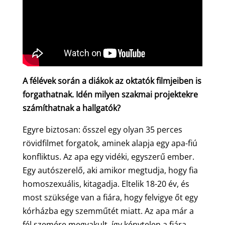
A félévek során a diákok az oktatók filmjeiben is
forgathatnak. Idén milyen szakmai projektekre
számíthatnak a hallgatók?
Egyre biztosan: ősszel egy olyan 35 perces
rövidfilmet forgatok, aminek alapja egy apa-fiú
konfliktus. Az apa egy vidéki, egyszerű ember.
Egy autószerelő, aki amikor megtudja, hogy fia
homoszexuális, kitagadja. Eltelik 18-20 év, és
most szüksége van a fiára, hogy felvigye őt egy
kórházba egy szemműtét miatt. Az apa már a
fél szemére megvakult, így kénytelen a fiára