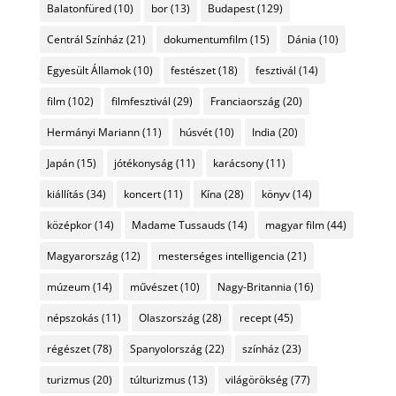
Balatonfüred
(10)
bor
(13)
Budapest
(129)
Centrál Színház
(21)
dokumentumfilm
(15)
Dánia
(10)
Egyesült Államok
(10)
festészet
(18)
fesztivál
(14)
film
(102)
filmfesztivál
(29)
Franciaország
(20)
Hermányi Mariann
(11)
húsvét
(10)
India
(20)
Japán
(15)
jótékonyság
(11)
karácsony
(11)
kiállítás
(34)
koncert
(11)
Kína
(28)
könyv
(14)
középkor
(14)
Madame Tussauds
(14)
magyar film
(44)
Magyarország
(12)
mesterséges intelligencia
(21)
múzeum
(14)
művészet
(10)
Nagy-Britannia
(16)
népszokás
(11)
Olaszország
(28)
recept
(45)
régészet
(78)
Spanyolország
(22)
színház
(23)
turizmus
(20)
túlturizmus
(13)
világörökség
(77)