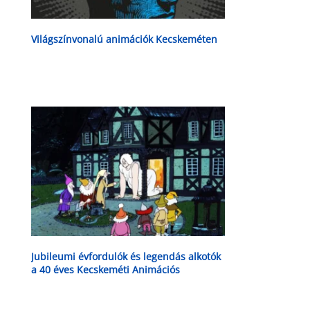
Világszínvonalú animációk Kecskeméten
Jubileumi évfordulók és legendás alkotók
a 40 éves Kecskeméti Animációs
Filmfesztiválon