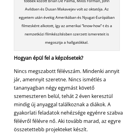
többek között Brian De Palma, Milos Forman, John
Avildsen és Dusan Makavejev volt az oktatója. Az
egyetem után évekig Amerikában és Nyugat-Európában
filmesként alkotott, így az amerikai “know-how”-t és a
nemzetközi filmkészítésben szerzett ismereteit is
megosztja a hallgatókkal.
Hogyan épül fel a képzésetek?
Nincs megszabott félévszám. Mindenki annyit
jár, amennyit szeretne. Nincs ismétlés a
tananyagban négy egymást követő
szemeszteren belül, tehát 2 éven keresztül
mindig új anyaggal találkoznak a diákok. A
gyakorlati feladatok nehézsége egyénre szabva
félévről félévre nő. Aki tovább marad, az egyre
összetettebb projekteket készít.