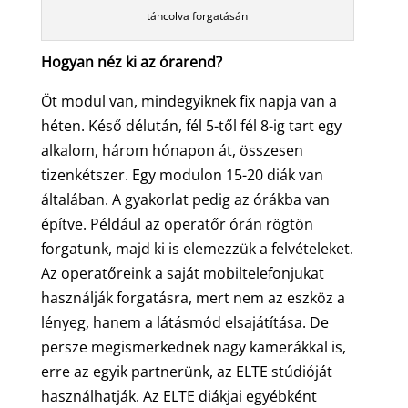
táncolva forgatásán
Hogyan néz ki az órarend?
Öt modul van, mindegyiknek fix napja van a
héten. Késő délután, fél 5-től fél 8-ig tart egy
alkalom, három hónapon át, összesen
tizenkétszer. Egy modulon 15-20 diák van
általában. A gyakorlat pedig az órákba van
építve. Például az operatőr órán rögtön
forgatunk, majd ki is elemezzük a felvételeket.
Az operatőreink a saját mobiltelefonjukat
használják forgatásra, mert nem az eszköz a
lényeg, hanem a látásmód elsajátítása. De
persze megismerkednek nagy kamerákkal is,
erre az egyik partnerünk, az ELTE stúdióját
használhatják. Az ELTE diákjai egyébként