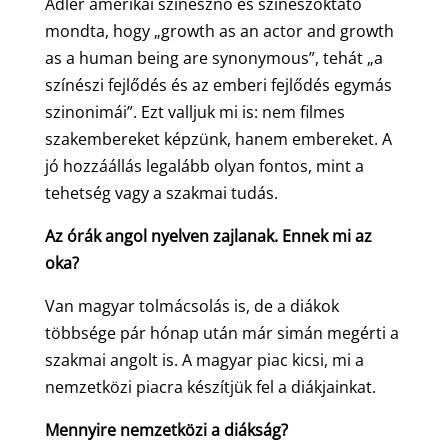
Adler amerikai színésznő és színészoktató
mondta, hogy „growth as an actor and growth
as a human being are synonymous”, tehát „a
színészi fejlődés és az emberi fejlődés egymás
szinonimái”. Ezt valljuk mi is: nem filmes
szakembereket képzünk, hanem embereket. A
jó hozzáállás legalább olyan fontos, mint a
tehetség vagy a szakmai tudás.
Az órák angol nyelven zajlanak. Ennek mi az
oka?
Van magyar tolmácsolás is, de a diákok
többsége pár hónap után már simán megérti a
szakmai angolt is. A magyar piac kicsi, mi a
nemzetközi piacra készítjük fel a diákjainkat.
Mennyire nemzetközi a diákság?