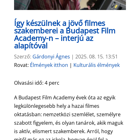
Így készülnek a jövő filmes
szakemberei a Budapest Film
Academy-n – interjú az
alapítóval
Szerző:
Gárdonyi Ágnes
|
2025. 08. 15. 13:51
Rovat:
Élmények itthon
|
Kulturális élmények
Olvasási idő:
4
perc
A Budapest Film Academy évek óta az egyik
legkülönlegesebb hely a hazai filmes
oktatásban: nemzetközi szemlélet, személyre
szabott figyelem, és olyan tanárok, akik maguk
is aktív, elismert szakemberek. Arról, hogy
mitől más ez az iskola, hogyan épül fel a