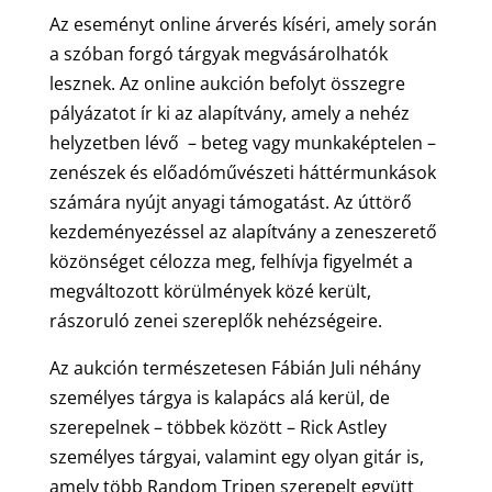
Az eseményt online árverés kíséri, amely során
a szóban forgó tárgyak megvásárolhatók
lesznek. Az online aukción befolyt összegre
pályázatot ír ki az alapítvány, amely a nehéz
helyzetben lévő – beteg vagy munkaképtelen –
zenészek és előadóművészeti háttérmunkások
számára nyújt anyagi támogatást. Az úttörő
kezdeményezéssel az alapítvány a zeneszerető
közönséget célozza meg, felhívja figyelmét a
megváltozott körülmények közé került,
rászoruló zenei szereplők nehézségeire.
Az aukción természetesen Fábián Juli néhány
személyes tárgya is kalapács alá kerül, de
szerepelnek – többek között – Rick Astley
személyes tárgyai, valamint egy olyan gitár is,
amely több Random Tripen szerepelt együtt