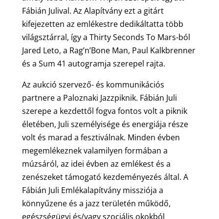
Fábián Julival. Az Alapítvány ezt a gitárt
kifejezetten az emlékestre dedikáltatta több
világsztárral, így a Thirty Seconds To Mars-ból
Jared Leto, a Rag’n’Bone Man, Paul Kalkbrenner
és a Sum 41 autogramja szerepel rajta.
Az aukció szervező- és kommunikációs
partnere a Paloznaki Jazzpiknik. Fábián Juli
szerepe a kezdettől fogva fontos volt a piknik
életében, Juli személyisége és energiája része
volt és marad a fesztiválnak. Minden évben
megemlékeznek valamilyen formában a
múzsáról, az idei évben az emlékest és a
zenészeket támogató kezdeményezés által. A
Fábián Juli Emlékalapítvány missziója a
könnyűzene és a jazz területén működő,
egészségügyi és/vagy szociális okokból