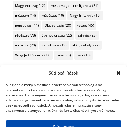
Magyarország
(12)
mesterséges intelligencia
(21)
múzeum
(14)
művészet
(10)
Nagy-Britannia
(16)
népszokás
(11)
Olaszország
(28)
recept
(45)
régészet
(78)
Spanyolország
(22)
színház
(23)
turizmus
(20)
túlturizmus
(13)
világörökség
(77)
Virág Judit Galéria
(13)
zene
(25)
ókor
(10)
Süti beállítások
A legjobb élmény biztosítása érdekében olyan technológiákat
használunk, mint a cookie-k az eszközadatok tárolására és/vagy
eléréséhez. Ha beleegyezik ezekbe a technológiákba, akkor olyan
adatokat dolgozhatunk fel ezen az oldalon, mint a böngészési viselkedés
vagy az egyedi azonosítók. A hozzájárulás elmulasztása vagy
visszavonása bizonyos funkciókat és funkciókat hátrányosan érinthet.
Elfogadom