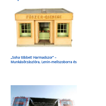
„Soha többet! Harmadszor” –
Munkásőrzászlóra, Lenin-mellszoborra és
közlekedési táblákra is lehet licitálni