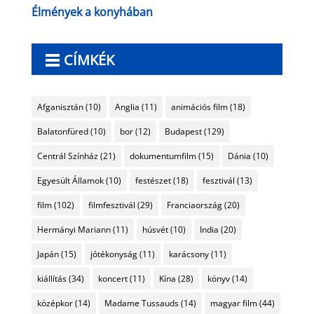
Élmények a konyhában
CÍMKÉK
Afganisztán
(10)
Anglia
(11)
animációs film
(18)
Balatonfüred
(10)
bor
(12)
Budapest
(129)
Centrál Színház
(21)
dokumentumfilm
(15)
Dánia
(10)
Egyesült Államok
(10)
festészet
(18)
fesztivál
(13)
film
(102)
filmfesztivál
(29)
Franciaország
(20)
Hermányi Mariann
(11)
húsvét
(10)
India
(20)
Japán
(15)
jótékonyság
(11)
karácsony
(11)
kiállítás
(34)
koncert
(11)
Kína
(28)
könyv
(14)
középkor
(14)
Madame Tussauds
(14)
magyar film
(44)