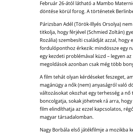
Február 26-ától látható a Mambo Matern
döntése körül forog. A történetek Berlin
Párizsban Adél (Török-Illyés Orsolya) ne
titkolja, hogy férjével (Schmied Zoltán) 
Rozália) szembesíti családját azzal, hogy 
fordulóponthoz érkezik: mindössze egy na
egy kezdeti problémával küzd – legyen az 
megoldások azonban csak még több bon
A film tehát olyan kérdéseket feszeget, 
magánügy a nők (nem) anyaságról való dö
változásokat okozhat egy terhesség a nő 
boncolgatja, sokak jöhetnek rá arra, hog
film elindíthatja az ezzel kapcsolatos, r
magyar társadalomban.
Nagy Borbála első játékfilmje a mozikba k