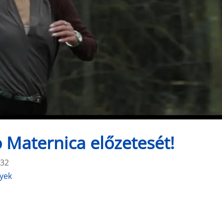
Maternica előzetesét!
:32
nyek