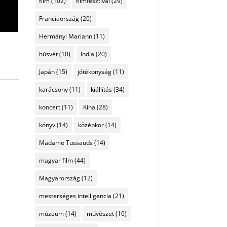
film
(102)
filmfesztivál
(29)
Franciaország
(20)
Hermányi Mariann
(11)
húsvét
(10)
India
(20)
Japán
(15)
jótékonyság
(11)
karácsony
(11)
kiállítás
(34)
koncert
(11)
Kína
(28)
könyv
(14)
középkor
(14)
Madame Tussauds
(14)
magyar film
(44)
Magyarország
(12)
mesterséges intelligencia
(21)
múzeum
(14)
művészet
(10)