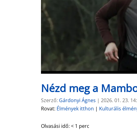
Nézd meg a Mambo 
Szerző:
Gárdonyi Ágnes
|
2026. 01. 23. 14
Rovat:
Élmények itthon
|
Kulturális élmé
Olvasási idő:
< 1
perc