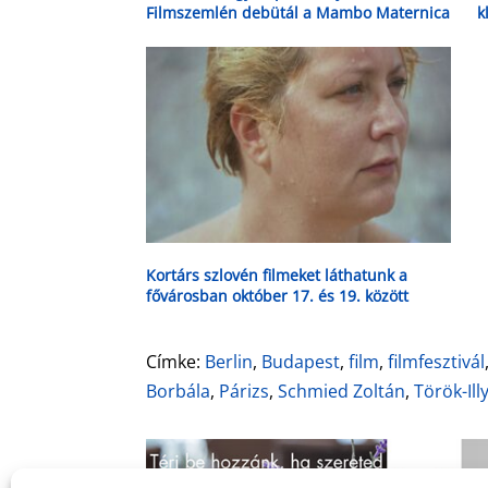
Filmszemlén debütál a Mambo Maternica
k
é
Kortárs szlovén filmeket láthatunk a
fővárosban október 17. és 19. között
Címke:
Berlin
,
Budapest
,
film
,
filmfesztivál
Borbála
,
Párizs
,
Schmied Zoltán
,
Török-Ill