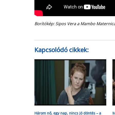
Borítókép: Sipos Vera a Mambo Maternicá
Kapcsolódó cikkek:
Három nő, egy nap, nincs jó döntés – a
M