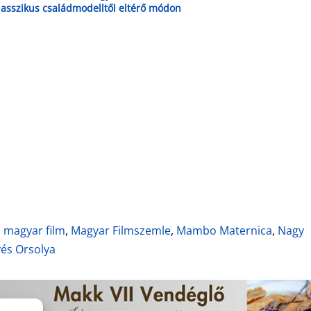
lasszikus családmodelltől eltérő módon
lni?
,
magyar film
,
Magyar Filmszemle
,
Mambo Maternica
,
Nagy
yés Orsolya