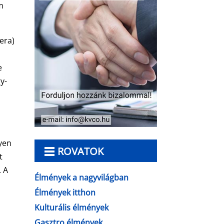
m
era)
e
y-
yen
ROVATOK
t
. A
Élmények a nagyvilágban
Élmények itthon
Kulturális élmények
Gasztro élmények