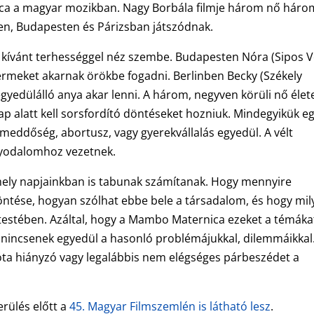
ica a magyar mozikban. Nagy Borbála filmje három nő háro
ben, Budapesten és Párizsban játszódnak.
m kívánt terhességgel néz szembe. Budapesten Nóra (Sipos V
gyermeket akarnak örökbe fogadni. Berlinben Becky (Székely
egyedülálló anya akar lenni. A három, negyven körüli nő élet
p alatt kell sorsfordító döntéseket hozniuk. Mindegyikük eg
meddőség, abortusz, vagy gyerekvállalás egyedül. A vélt
yodalomhoz vezetnek.
amely napjainkban is tabunak számítanak. Hogy mennyire
ntése, hogyan szólhat ebbe bele a társadalom, és hogy mil
testében. Azáltal, hogy a Mambo Maternica ezeket a témáka
y nincsenek egyedül a hasonló problémájukkal, dilemmáikkal
égóta hiányzó vagy legalábbis nem elégséges párbeszédet a
erülés előtt a
45. Magyar Filmszemlén is látható lesz
.