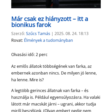
Már csak ez hiányzott – itt a
bionikus farok
Szerző:
Szűcs Tamás
|
2025. 08. 24. 18:13
Rovat:
Élmények a tudományban
Olvasási idő:
2
perc
Az emlős állatok többségének van farka, az
embernek azonban nincs. De milyen jó lenne,
ha lenne. Mire is?
A legtöbb gerinces állatnak van farka – és
használja is. Például egyensúlyozásra. Ha valaki
látott már macskát járni – ugrani, akkor tudja
miről beszélünk. (Olyan embert pedig nem