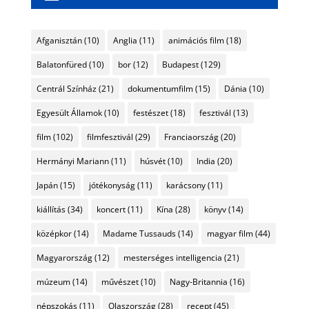
Afganisztán
(10)
Anglia
(11)
animációs film
(18)
Balatonfüred
(10)
bor
(12)
Budapest
(129)
Centrál Színház
(21)
dokumentumfilm
(15)
Dánia
(10)
Egyesült Államok
(10)
festészet
(18)
fesztivál
(13)
film
(102)
filmfesztivál
(29)
Franciaország
(20)
Hermányi Mariann
(11)
húsvét
(10)
India
(20)
Japán
(15)
jótékonyság
(11)
karácsony
(11)
kiállítás
(34)
koncert
(11)
Kína
(28)
könyv
(14)
középkor
(14)
Madame Tussauds
(14)
magyar film
(44)
Magyarország
(12)
mesterséges intelligencia
(21)
múzeum
(14)
művészet
(10)
Nagy-Britannia
(16)
népszokás
(11)
Olaszország
(28)
recept
(45)