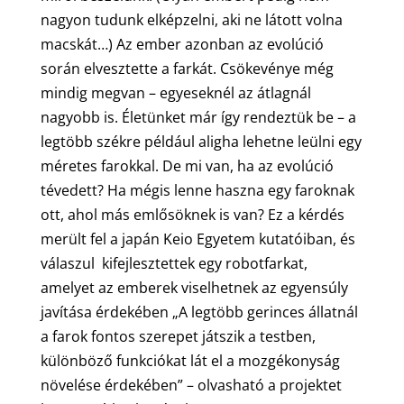
nagyon tudunk elképzelni, aki ne látott volna
macskát…) Az ember azonban az evolúció
során elvesztette a farkát. Csökevénye még
mindig megvan – egyeseknél az átlagnál
nagyobb is. Életünket már így rendeztük be – a
legtöbb székre például aligha lehetne leülni egy
méretes farokkal. De mi van, ha az evolúció
tévedett? Ha mégis lenne haszna egy faroknak
ott, ahol más emlősöknek is van? Ez a kérdés
merült fel a japán Keio Egyetem kutatóiban, és
válaszul kifejlesztettek egy robotfarkat,
amelyet az emberek viselhetnek az egyensúly
javítása érdekében „A legtöbb gerinces állatnál
a farok fontos szerepet játszik a testben,
különböző funkciókat lát el a mozgékonyság
növelése érdekében” – olvasható a projektet