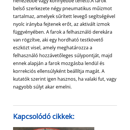
nehezebbé vagy könnyebbé tehető.A farok
belső szerkezete négy pneumatikus műizmot
tartalmaz, amelyek sűrített levegő segítségével
nyolc irányba fejtenek erőt, az aktivált izmok
függvényében. A farok a felhasználó derekára
van rögzítve, aki egy hordható testkövető
eszközt visel, amely meghatározza a
felhasználó hozzávetőleges súlypontját, majd
ennek alapján a farok mozgásba lendül és
korrekciós ellensúlyként beállítja magát. A
kutatók szerint igen hasznos, ha valaki fut, vagy
nagyobb súlyt akar emelni.
Kapcsolódó cikkek: