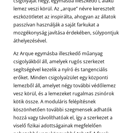
csigolyáját négy, egymásba illeszkedő L alakú
lemez veszi körül. Az „arque” névre keresztelt
eszközötletet az inspirálta, ahogyan az állatok
passzívan használják a saját farkukat a
mozgékonyság javítása érdekében, súlypontjuk
áthelyezésével.
Az Arque egymásba illeszkedő műanyag
csigolyákból áll, amelyek rugós szerkezet
segítségével kezelik a nyíró és tangenciális
erőket. Minden csigolyaízület egy központi
lemezből áll, amelyet négy további védőlemez
vesz körül, és a lemezeket rugalmas zsinórok
kötik össze. A moduláris felépítésnek
köszönhetően további szegmensek adhatók
hozzá vagy távolíthatóak el, így a szerkezet a
viselő fizikai adottságainak megfelelően