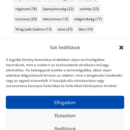
régészet
(78)
Spanyolország
(22)
színház
(23)
turizmus
(20)
túlturizmus
(13)
világörökség
(77)
Virág Judit Galéria
(13)
zene
(25)
ókor
(10)
Süti beállítások
A legjobb élmény biztosítása érdekében olyan technológiákat
használunk, mint a cookie-k az eszközadatok tárolására és/vagy
eléréséhez. Ha beleegyezik ezekbe a technológiákba, akkor olyan
adatokat dolgozhatunk fel ezen az oldalon, mint a böngészési viselkedés
vagy az egyedi azonosítók. A hozzájárulás elmulasztása vagy
visszavonása bizonyos funkciókat és funkciókat hátrányosan érinthet.
Elfogadom
Elutasítom
Beállítások
© 2024 Tiéd a Világ
Médiaajánlat