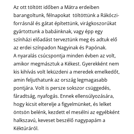
Az ott töltött időben a Mátra erdeiben
barangoltunk, félnapokat töltöttünk a Rákóczi-
forrásnál és gátat építettünk, virágkoszorúkat
gyártottunk a babáinknak, vagy épp egy
színházi előadást terveztünk meg és adtuk elő
az erdei színpadon Nagyinak és Papónak.
A nyaralás csúcspontja minden évben az volt,
amikor megmásztuk a Kékest. Gyerekként nem
kis kihívás volt leküzdeni a meredek emelkedőt,
amin feljuthatunk az ország legmagasabb
pontjára. Volt is persze sokszor csüggedés,
fáradtság, nyafogás. Ennek ellensúlyozására,
hogy kicsit elterelje a figyelmünket, és lelket
öntsön belénk, kezdett el mesélni az egyébként
halkszavú, keveset beszélő nagypapám a
Kéktúráról.