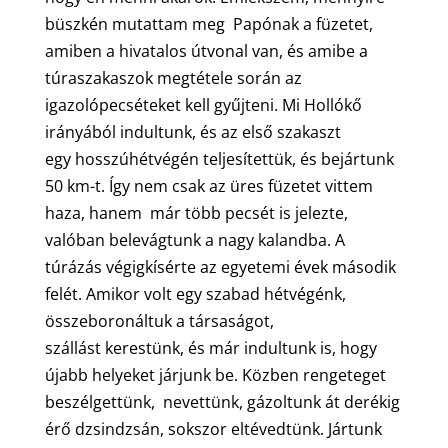
büszkén mutattam meg Papónak a füzetet,
amiben a hivatalos útvonal van, és amibe a
túraszakaszok megtétele során az
igazolópecséteket kell gyűjteni. Mi Hollókő
irányából indultunk, és az első szakaszt
egy hosszúhétvégén teljesítettük, és bejártunk
50 km-t. Így nem csak az üres füzetet vittem
haza, hanem már több pecsét is jelezte,
valóban belevágtunk a nagy kalandba. A
túrázás végigkísérte az egyetemi évek második
felét. Amikor volt egy szabad hétvégénk,
összeboronáltuk a társaságot,
szállást kerestünk, és már indultunk is, hogy
újabb helyeket járjunk be. Közben rengeteget
beszélgettünk, nevettünk, gázoltunk át derékig
érő dzsindzsán, sokszor eltévedtünk. Jártunk