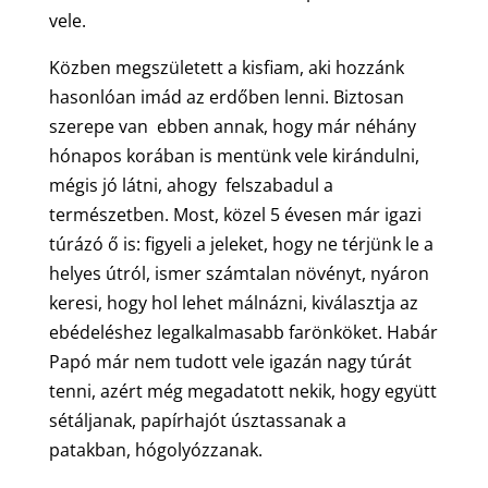
vele.
Közben megszületett a kisfiam, aki hozzánk
hasonlóan imád az erdőben lenni. Biztosan
szerepe van ebben annak, hogy már néhány
hónapos korában is mentünk vele kirándulni,
mégis jó látni, ahogy felszabadul a
természetben. Most, közel 5 évesen már igazi
túrázó ő is: figyeli a jeleket, hogy ne térjünk le a
helyes útról, ismer számtalan növényt, nyáron
keresi, hogy hol lehet málnázni, kiválasztja az
ebédeléshez legalkalmasabb farönköket. Habár
Papó már nem tudott vele igazán nagy túrát
tenni, azért még megadatott nekik, hogy együtt
sétáljanak, papírhajót úsztassanak a
patakban, hógolyózzanak.