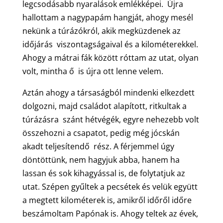
legcsodásabb nyaralások emlékképei. Újra
hallottam a nagypapám hangját, ahogy mesél
nekünk a túrázókról, akik megküzdenek az
időjárás viszontagságaival és a kilométerekkel.
Ahogy a mátrai fák között róttam az utat, olyan
volt, mintha ő is újra ott lenne velem.
Aztán ahogy a társaságból mindenki elkezdett
dolgozni, majd családot alapított, ritkultak a
túrázásra szánt hétvégék, egyre nehezebb volt
összehozni a csapatot, pedig még jócskán
akadt teljesítendő rész. A férjemmel úgy
döntöttünk, nem hagyjuk abba, hanem ha
lassan és sok kihagyással is, de folytatjuk az
utat. Szépen gyűltek a pecsétek és velük együtt
a megtett kilométerek is, amikről időről időre
beszámoltam Papónak is. Ahogy teltek az évek,