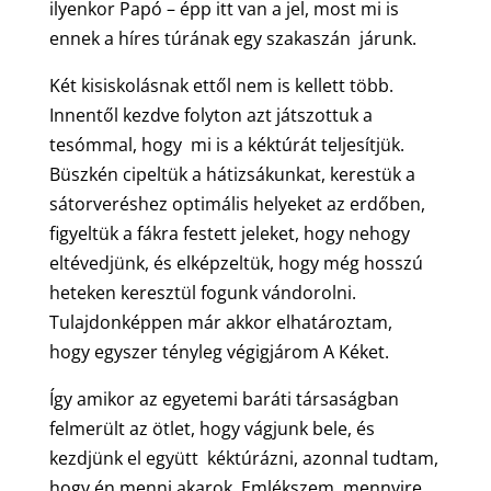
ilyenkor Papó – épp itt van a jel, most mi is
ennek a híres túrának egy szakaszán járunk.
Két kisiskolásnak ettől nem is kellett több.
Innentől kezdve folyton azt játszottuk a
tesómmal, hogy mi is a kéktúrát teljesítjük.
Büszkén cipeltük a hátizsákunkat, kerestük a
sátorveréshez optimális helyeket az erdőben,
figyeltük a fákra festett jeleket, hogy nehogy
eltévedjünk, és elképzeltük, hogy még hosszú
heteken keresztül fogunk vándorolni.
Tulajdonképpen már akkor elhatároztam,
hogy egyszer tényleg végigjárom A Kéket.
Így amikor az egyetemi baráti társaságban
felmerült az ötlet, hogy vágjunk bele, és
kezdjünk el együtt kéktúrázni, azonnal tudtam,
hogy én menni akarok. Emlékszem, mennyire