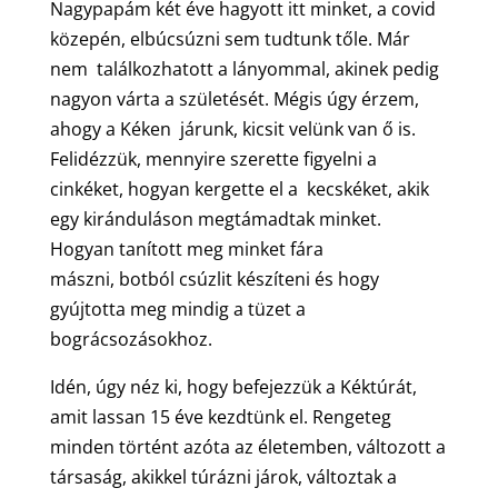
Nagypapám két éve hagyott itt minket, a covid
közepén, elbúcsúzni sem tudtunk tőle. Már
nem találkozhatott a lányommal, akinek pedig
nagyon várta a születését. Mégis úgy érzem,
ahogy a Kéken járunk, kicsit velünk van ő is.
Felidézzük, mennyire szerette figyelni a
cinkéket, hogyan kergette el a kecskéket, akik
egy kiránduláson megtámadtak minket.
Hogyan tanított meg minket fára
mászni, botból csúzlit készíteni és hogy
gyújtotta meg mindig a tüzet a
bográcsozásokhoz.
Idén, úgy néz ki, hogy befejezzük a Kéktúrát,
amit lassan 15 éve kezdtünk el. Rengeteg
minden történt azóta az életemben, változott a
társaság, akikkel túrázni járok, változtak a