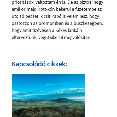
prioritások, változtam én is. De az biztos, hogy
amikor majd Írott-kőn bekerül a füzetembe az
utolsó pecsét, kicsit Papó is velem lesz, hogy
osztozzon az örömömben és a büszkeségben,
hogy amit tízévesen a Kékes lankáin
elterveztünk, végül sikerül megvalósítani.
Kapcsolódó cikkek: