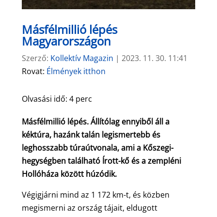
Másfélmillió lépés
Magyarországon
Szerző:
Kollektív Magazin
|
2023. 11. 30. 11:41
Rovat:
Élmények itthon
Olvasási idő:
4
perc
Másfélmillió lépés. Állítólag ennyiből áll a
kéktúra, hazánk talán legismertebb és
leghosszabb túraútvonala, ami a Kőszegi-
hegységben található Írott-kő és a zempléni
Hollóháza között húzódik.
Végigjárni mind az 1 172 km-t, és közben
megismerni az ország tájait, eldugott