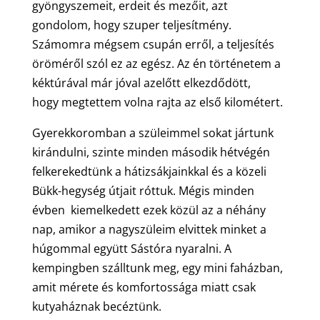
gyöngyszemeit, erdeit és mezőit, azt
gondolom, hogy szuper teljesítmény.
Számomra mégsem csupán erről, a teljesítés
öröméről szól ez az egész. Az én történetem a
kéktúrával már jóval azelőtt elkezdődött,
hogy megtettem volna rajta az első kilométert.
Gyerekkoromban a szüleimmel sokat jártunk
kirándulni, szinte minden második hétvégén
felkerekedtünk a hátizsákjainkkal és a közeli
Bükk-hegység útjait róttuk. Mégis minden
évben kiemelkedett ezek közül az a néhány
nap, amikor a nagyszüleim elvittek minket a
húgommal együtt Sástóra nyaralni. A
kempingben szálltunk meg, egy mini faházban,
amit mérete és komfortossága miatt csak
kutyaháznak becéztünk.