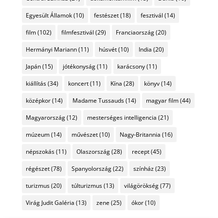
Egyesült Államok
(10)
festészet
(18)
fesztivál
(14)
film
(102)
filmfesztivál
(29)
Franciaország
(20)
Hermányi Mariann
(11)
húsvét
(10)
India
(20)
Japán
(15)
jótékonyság
(11)
karácsony
(11)
kiállítás
(34)
koncert
(11)
Kína
(28)
könyv
(14)
középkor
(14)
Madame Tussauds
(14)
magyar film
(44)
Magyarország
(12)
mesterséges intelligencia
(21)
múzeum
(14)
művészet
(10)
Nagy-Britannia
(16)
népszokás
(11)
Olaszország
(28)
recept
(45)
régészet
(78)
Spanyolország
(22)
színház
(23)
turizmus
(20)
túlturizmus
(13)
világörökség
(77)
Virág Judit Galéria
(13)
zene
(25)
ókor
(10)