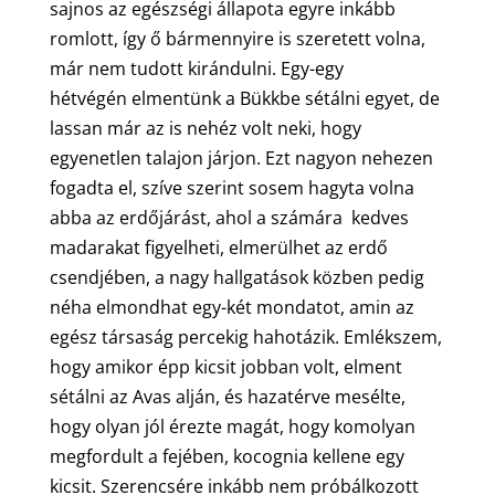
sajnos az egészségi állapota egyre inkább
romlott, így ő bármennyire is szeretett volna,
már nem tudott kirándulni. Egy-egy
hétvégén elmentünk a Bükkbe sétálni egyet, de
lassan már az is nehéz volt neki, hogy
egyenetlen talajon járjon. Ezt nagyon nehezen
fogadta el, szíve szerint sosem hagyta volna
abba az erdőjárást, ahol a számára kedves
madarakat figyelheti, elmerülhet az erdő
csendjében, a nagy hallgatások közben pedig
néha elmondhat egy-két mondatot, amin az
egész társaság percekig hahotázik. Emlékszem,
hogy amikor épp kicsit jobban volt, elment
sétálni az Avas alján, és hazatérve mesélte,
hogy olyan jól érezte magát, hogy komolyan
megfordult a fejében, kocognia kellene egy
kicsit. Szerencsére inkább nem próbálkozott