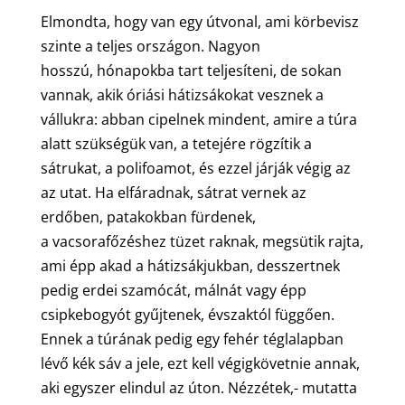
Elmondta, hogy van egy útvonal, ami körbevisz
szinte a teljes országon. Nagyon
hosszú, hónapokba tart teljesíteni, de sokan
vannak, akik óriási hátizsákokat vesznek a
vállukra: abban cipelnek mindent, amire a túra
alatt szükségük van, a tetejére rögzítik a
sátrukat, a polifoamot, és ezzel járják végig az
az utat. Ha elfáradnak, sátrat vernek az
erdőben, patakokban fürdenek,
a vacsorafőzéshez tüzet raknak, megsütik rajta,
ami épp akad a hátizsákjukban, desszertnek
pedig erdei szamócát, málnát vagy épp
csipkebogyót gyűjtenek, évszaktól függően.
Ennek a túrának pedig egy fehér téglalapban
lévő kék sáv a jele, ezt kell végigkövetnie annak,
aki egyszer elindul az úton. Nézzétek,- mutatta