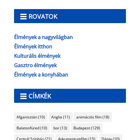
ROVATOK
Élmények a nagyvilágban
Élmények itthon
Kulturális élmények
Gasztro élmények
Élmények a konyhában
CÍMKÉK
Afganisztán
(10)
Anglia
(11)
animációs film
(18)
Balatonfüred
(10)
bor
(13)
Budapest
(129)
Centrál Színház
(21)
dokumentumfilm
(15)
Dánia
(10)