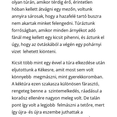
olyan túrán, amikor térdig érő, érintetlen
hóban kellett átvágni egy mezőn, voltunk
annyira sárosak, hogy a hazafelé tartó buszra
nem akartak minket felengedni. Túráztunk
forróságban, amikor minden árnyékot adó
fánál meg kellett egy kicsit pihenni, és áztunk el
úgy, hogy az övtáskából a végén egy pohárnyi
vizet lehetett kiönteni.
Kicsit több mint egy évvel a túra elkezdése után
eljutottunk a Kékesre, amit most sem volt
könnyebb megmászni, mint gyerekkoromban.
A kéktúra ezen szakasza különösen fárasztó,
rengeteg benne a szintemelkedés, ráadásul a
koraősz ellenére nagyon meleg volt. De talán
pont így volt a legjobb felmászni a tetőre, mert
így újra- és újra eszembe juthattak a