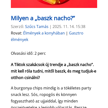
Milyen a „baszk nacho?”
Szerző:
Szűcs Tamás
|
2025. 11. 14. 15:38
Rovat:
Élmények a konyhában
|
Gasztro
élmények
Olvasási idő:
2
perc
A Tiktok szakácsok új trendje a „baszk nacho”.
mit kell róla tudni, mitől baszk, és meg tudjuk-e
otthon csinálni?
A burgonya chips mindig is a tökéletes party
snack lesz. Sós, ropogós és könnyen
fogyasztható az ujjaiddal, így minden
összejövetelre a legjobb választás. Persze