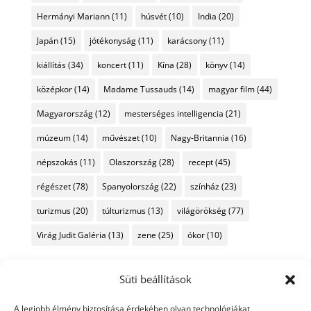
Hermányi Mariann
(11)
húsvét
(10)
India
(20)
Japán
(15)
jótékonyság
(11)
karácsony
(11)
kiállítás
(34)
koncert
(11)
Kína
(28)
könyv
(14)
középkor
(14)
Madame Tussauds
(14)
magyar film
(44)
Magyarország
(12)
mesterséges intelligencia
(21)
múzeum
(14)
művészet
(10)
Nagy-Britannia
(16)
népszokás
(11)
Olaszország
(28)
recept
(45)
régészet
(78)
Spanyolország
(22)
színház
(23)
turizmus
(20)
túlturizmus
(13)
világörökség
(77)
Virág Judit Galéria
(13)
zene
(25)
ókor
(10)
Süti beállítások
A legjobb élmény biztosítása érdekében olyan technológiákat