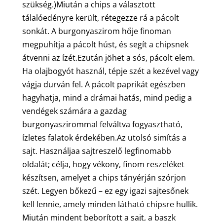
szükség.)Miután a chips a választott
tálalóedényre került, rétegezze rá a pácolt
sonkát. A burgonyaszirom hője finoman
megpuhítja a pácolt húst, és segít a chipsnek
átvenni az ízét.Ezután jöhet a sós, pácolt elem.
Ha olajbogyót használ, tépje szét a kezével vagy
vágja durván fel. A pácolt paprikát egészben
hagyhatja, mind a drámai hatás, mind pedig a
vendégek számára a gazdag
burgonyaszirommal felváltva fogyasztható,
ízletes falatok érdekében.Az utolsó simítás a
sajt. Használjaa sajtreszelő legfinomabb
oldalát; célja, hogy vékony, finom reszeléket
készítsen, amelyet a chips tányérján szórjon
szét. Legyen bőkezű – ez egy igazi sajtesőnek
kell lennie, amely minden látható chipsre hullik.
Miután mindent beborított a sajt, a baszk