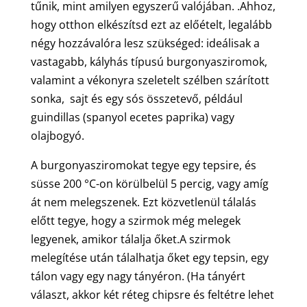
tűnik, mint amilyen egyszerű valójában. .Ahhoz,
hogy otthon elkészítsd ezt az előételt, legalább
négy hozzávalóra lesz szükséged: ideálisak a
vastagabb, kályhás típusú burgonyasziromok,
valamint a vékonyra szeletelt szélben szárított
sonka, sajt és egy sós összetevő, például
guindillas (spanyol ecetes paprika) vagy
olajbogyó.
A burgonyasziromokat tegye egy tepsire, és
süsse 200 °C-on körülbelül 5 percig, vagy amíg
át nem melegszenek. Ezt közvetlenül tálalás
előtt tegye, hogy a szirmok még melegek
legyenek, amikor tálalja őket.A szirmok
melegítése után tálalhatja őket egy tepsin, egy
tálon vagy egy nagy tányéron. (Ha tányért
választ, akkor két réteg chipsre és feltétre lehet