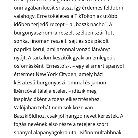
önmagában kicsit snassz, így érdemes feldobni
valahogy. Erre tökéletes a TikTokon az utóbbi
időben terjedő recept – a „baszk nacho”. A
burgonyasziromra reszelt szélben szárított
sonka, finoman reszelt sajt és sós pácolt
paprika kerül, ami azonnal vonzó látványt
nyújt. A tartalomkészítők gyakran emlegetik
ősforrásként Ernesto’s-t – egy elismert spanyol
éttermet New York Cityben, amely házi
készítésű burgonyaszirommal és jamón
Ibéricóval tálalja ételeit – idézik meg
inspirációként a fogás elkészítéséhez.
Valójában tehát nem sok köze van
Baszkföldhöz, csak jól hangzó nevet kerestek. A
fogás nevének első része a tetejére szórt
spanyol alapanyagokra utal. Kifinomultabbnak