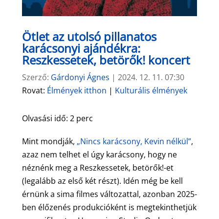
Ötlet az utolsó pillanatos
karácsonyi ajándékra:
Reszkessetek, betörők! koncert
Szerző:
Gárdonyi Ágnes
|
2024. 12. 11. 07:30
Rovat:
Élmények itthon
|
Kulturális élmények
Olvasási idő:
2
perc
Mint mondják,
„Nincs karácsony, Kevin nélkül”
,
azaz nem telhet el úgy karácsony, hogy ne
néznénk meg a Reszkessetek, betörők!-et
(legalább az első két részt). Idén még be kell
érnünk a sima filmes változattal, azonban 2025-
ben élőzenés produkcióként is megtekinthetjük