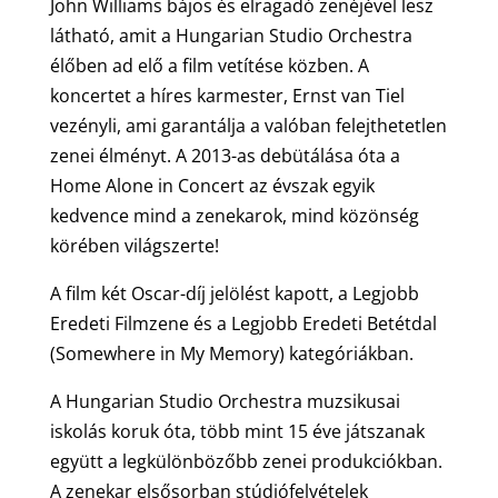
John Williams bájos és elragadó zenéjével lesz
látható, amit a Hungarian Studio Orchestra
élőben ad elő a film vetítése közben. A
koncertet a híres karmester, Ernst van Tiel
vezényli, ami garantálja a valóban felejthetetlen
zenei élményt. A 2013-as debütálása óta a
Home Alone in Concert az évszak egyik
kedvence mind a zenekarok, mind közönség
körében világszerte!
A film két Oscar-díj jelölést kapott, a Legjobb
Eredeti Filmzene és a Legjobb Eredeti Betétdal
(Somewhere in My Memory) kategóriákban.
A Hungarian Studio Orchestra muzsikusai
iskolás koruk óta, több mint 15 éve játszanak
együtt a legkülönbözőbb zenei produkciókban.
A zenekar elsősorban stúdiófelvételek