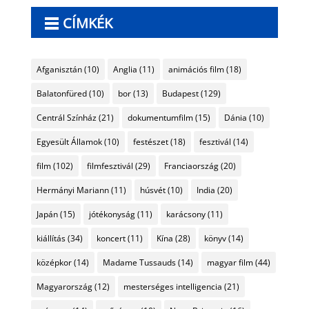
CÍMKÉK
Afganisztán
(10)
Anglia
(11)
animációs film
(18)
Balatonfüred
(10)
bor
(13)
Budapest
(129)
Centrál Színház
(21)
dokumentumfilm
(15)
Dánia
(10)
Egyesült Államok
(10)
festészet
(18)
fesztivál
(14)
film
(102)
filmfesztivál
(29)
Franciaország
(20)
Hermányi Mariann
(11)
húsvét
(10)
India
(20)
Japán
(15)
jótékonyság
(11)
karácsony
(11)
kiállítás
(34)
koncert
(11)
Kína
(28)
könyv
(14)
középkor
(14)
Madame Tussauds
(14)
magyar film
(44)
Magyarország
(12)
mesterséges intelligencia
(21)