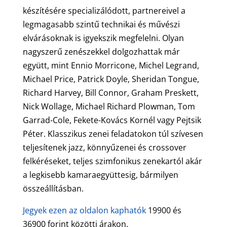
készítésére specializálódott, partnereivel a
legmagasabb szintű technikai és művészi
elvárásoknak is igyekszik megfelelni. Olyan
nagyszerű zenészekkel dolgozhattak már
együtt, mint Ennio Morricone, Michel Legrand,
Michael Price, Patrick Doyle, Sheridan Tongue,
Richard Harvey, Bill Connor, Graham Preskett,
Nick Wollage, Michael Richard Plowman, Tom
Garrad-Cole, Fekete-Kovács Kornél vagy Pejtsik
Péter. Klasszikus zenei feladatokon túl szívesen
teljesítenek jazz, könnyűzenei és crossover
felkéréseket, teljes szimfonikus zenekartól akár
a legkisebb kamaraegyüttesig, bármilyen
összeállításban.
Jegyek ezen az oldalon kaphatók
19900 és
36900 forint közötti árakon.