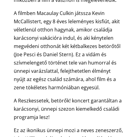
A filmben Macaulay Culkin játssza Kevin
McCallistert, egy 8 éves leleményes kisfiút, akit
véletlenül otthon hagynak, amikor családja
karácsonyi vakációra indul, és aki kénytelen
megvédeni otthonát két kétbalkezes betörőtől
(Joe Pesci és Daniel Stern). Ez a vidám és
szívmelengető történet tele van humorral és
ünnepi varázslattal, felejthetetlen élményt
nyújt az egész család számára, ahol film és a
zene tökéletes harmóniában egyesül.
A Reszkessetek, betörők! koncert garantáltan a
karácsonyi, ünnepi szezon kiemelkedő családi
programja lesz!
Ez az ikonikus ünnepi mozi a neves zeneszerző,