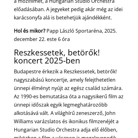
a mozifilmet, a Hungarian Studio Orchestra
előadásában. A jegyeket pedig akár még az idei
karácsonyfa alá is betehetjük ajándékként.
Hol és mikor?
Papp László Sportaréna, 2025.
december 22. este 6 óra
Reszkessetek, betörők!
koncert 2025-ben
Budapestre érkezik a Reszkessetek, betörők!
nagyszabású koncertje, amely felejthetetlen
ünnepi élményt nyújt az egész család számára.
Az 1990-es bemutatása óta a nagysikerű film az
ünnepi időszak egyik legmeghatározóbb
alkotásává vált. A világhírű zeneszerző, John
Williams varázslatos és ikonikus filmzenéjét a
Hungarian Studio Orchestra adja elő élőben,
miközben a film a vásznon is megelevenedik.