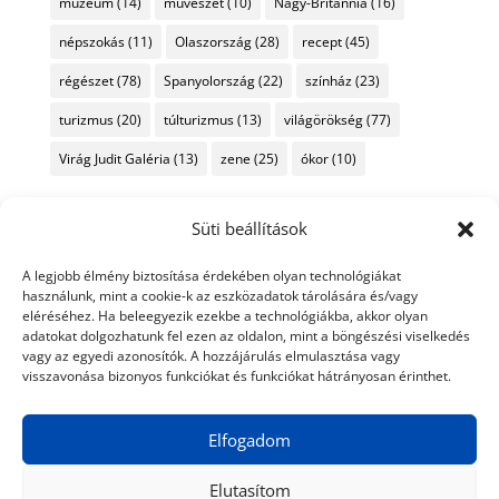
múzeum
(14)
művészet
(10)
Nagy-Britannia
(16)
népszokás
(11)
Olaszország
(28)
recept
(45)
régészet
(78)
Spanyolország
(22)
színház
(23)
turizmus
(20)
túlturizmus
(13)
világörökség
(77)
Virág Judit Galéria
(13)
zene
(25)
ókor
(10)
Süti beállítások
A legjobb élmény biztosítása érdekében olyan technológiákat
használunk, mint a cookie-k az eszközadatok tárolására és/vagy
eléréséhez. Ha beleegyezik ezekbe a technológiákba, akkor olyan
adatokat dolgozhatunk fel ezen az oldalon, mint a böngészési viselkedés
vagy az egyedi azonosítók. A hozzájárulás elmulasztása vagy
visszavonása bizonyos funkciókat és funkciókat hátrányosan érinthet.
Elfogadom
Elutasítom