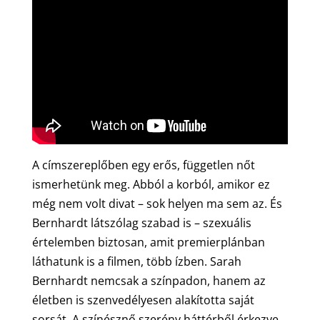
A címszereplőben egy erős, független nőt
ismerhetünk meg. Abból a korból, amikor ez
még nem volt divat – sok helyen ma sem az. És
Bernhardt látszólag szabad is – szexuális
értelemben biztosan, amit premierplánban
láthatunk is a filmen, több ízben. Sarah
Bernhardt nemcsak a színpadon, hanem az
életben is szenvedélyesen alakította saját
sorsát. A színésznő szerény háttérből érkezve