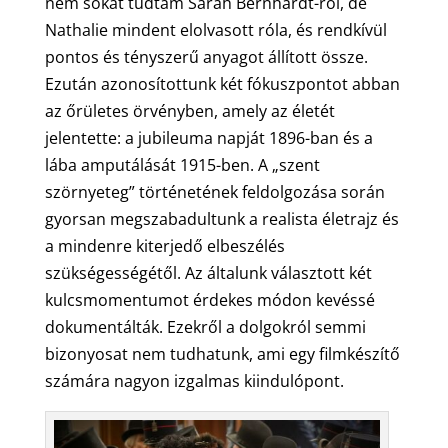
nem sokat tudtam Sarah Bernhardt-ról, de
Nathalie mindent elolvasott róla, és rendkívül
pontos és tényszerű anyagot állított össze.
Ezután azonosítottunk két fókuszpontot abban
az őrületes örvényben, amely az életét
jelentette: a jubileuma napját 1896-ban és a
lába amputálását 1915-ben. A „szent
szörnyeteg” történetének feldolgozása során
gyorsan megszabadultunk a realista életrajz és
a mindenre kiterjedő elbeszélés
szükségességétől. Az általunk választott két
kulcsmomentumot érdekes módon kevéssé
dokumentálták. Ezekről a dolgokról semmi
bizonyosat nem tudhatunk, ami egy filmkészítő
számára nagyon izgalmas kiindulópont.