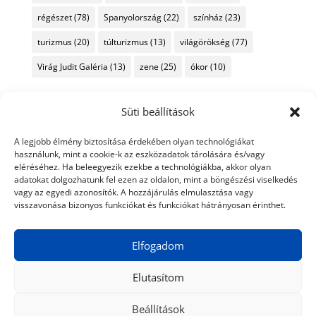
régészet
(78)
Spanyolország
(22)
színház
(23)
turizmus
(20)
túlturizmus
(13)
világörökség
(77)
Virág Judit Galéria
(13)
zene
(25)
ókor
(10)
Süti beállítások
A legjobb élmény biztosítása érdekében olyan technológiákat
használunk, mint a cookie-k az eszközadatok tárolására és/vagy
eléréséhez. Ha beleegyezik ezekbe a technológiákba, akkor olyan
adatokat dolgozhatunk fel ezen az oldalon, mint a böngészési viselkedés
vagy az egyedi azonosítók. A hozzájárulás elmulasztása vagy
visszavonása bizonyos funkciókat és funkciókat hátrányosan érinthet.
Elfogadom
Elutasítom
Beállítások
© 2024 Tiéd a Világ
Médiaajánlat