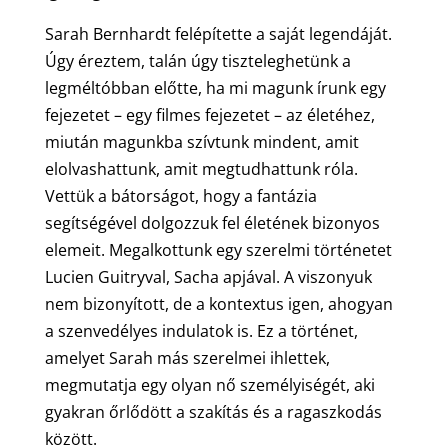
Sarah Bernhardt felépítette a saját legendáját.
Úgy éreztem, talán úgy tiszteleghetünk a
legméltóbban előtte, ha mi magunk írunk egy
fejezetet – egy filmes fejezetet – az életéhez,
miután magunkba szívtunk mindent, amit
elolvashattunk, amit megtudhattunk róla.
Vettük a bátorságot, hogy a fantázia
segítségével dolgozzuk fel életének bizonyos
elemeit. Megalkottunk egy szerelmi történetet
Lucien Guitryval, Sacha apjával. A viszonyuk
nem bizonyított, de a kontextus igen, ahogyan
a szenvedélyes indulatok is. Ez a történet,
amelyet Sarah más szerelmei ihlettek,
megmutatja egy olyan nő személyiségét, aki
gyakran őrlődött a szakítás és a ragaszkodás
között.