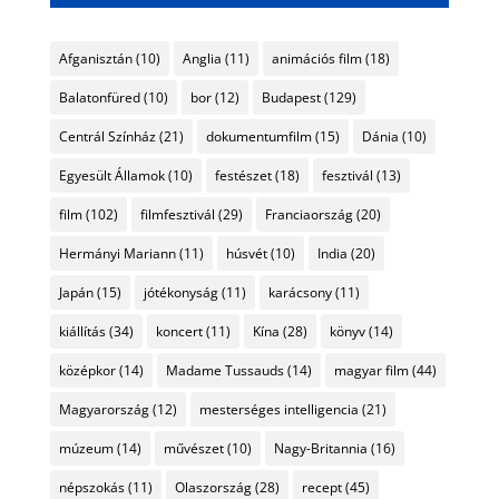
Afganisztán
(10)
Anglia
(11)
animációs film
(18)
Balatonfüred
(10)
bor
(12)
Budapest
(129)
Centrál Színház
(21)
dokumentumfilm
(15)
Dánia
(10)
Egyesült Államok
(10)
festészet
(18)
fesztivál
(13)
film
(102)
filmfesztivál
(29)
Franciaország
(20)
Hermányi Mariann
(11)
húsvét
(10)
India
(20)
Japán
(15)
jótékonyság
(11)
karácsony
(11)
kiállítás
(34)
koncert
(11)
Kína
(28)
könyv
(14)
középkor
(14)
Madame Tussauds
(14)
magyar film
(44)
Magyarország
(12)
mesterséges intelligencia
(21)
múzeum
(14)
művészet
(10)
Nagy-Britannia
(16)
népszokás
(11)
Olaszország
(28)
recept
(45)