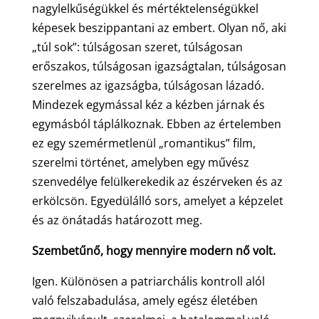
nagylelkűségükkel és mértéktelenségükkel
képesek beszippantani az embert. Olyan nő, aki
„túl sok”: túlságosan szeret, túlságosan
erőszakos, túlságosan igazságtalan, túlságosan
szerelmes az igazságba, túlságosan lázadó.
Mindezek egymással kéz a kézben járnak és
egymásból táplálkoznak. Ebben az értelemben
ez egy szemérmetlenül „romantikus” film,
szerelmi történet, amelyben egy művész
szenvedélye felülkerekedik az észérveken és az
erkölcsön. Egyedülálló sors, amelyet a képzelet
és az önátadás határozott meg.
Szembetűnő, hogy mennyire modern nő volt.
Igen. Különösen a patriarchális kontroll alól
való felszabadulása, amely egész életében