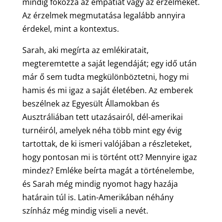
mindig fokozza az empátiát vagy az érzelmeket.
Az érzelmek megmutatása legalább annyira
érdekel, mint a kontextus.
Sarah, aki megírta az emlékiratait,
megteremtette a saját legendáját; egy idő után
már ő sem tudta megkülönböztetni, hogy mi
hamis és mi igaz a saját életében. Az emberek
beszélnek az Egyesült Államokban és
Ausztráliában tett utazásairól, dél-amerikai
turnéiról, amelyek néha több mint egy évig
tartottak, de ki ismeri valójában a részleteket,
hogy pontosan mi is történt ott? Mennyire igaz
mindez? Emléke beírta magát a történelembe,
és Sarah még mindig nyomot hagy hazája
határain túl is. Latin-Amerikában néhány
színház még mindig viseli a nevét.