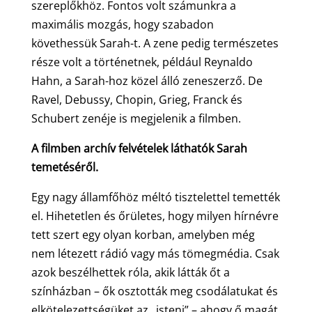
szereplőkhöz. Fontos volt számunkra a
maximális mozgás, hogy szabadon
követhessük Sarah-t. A zene pedig természetes
része volt a történetnek, például Reynaldo
Hahn, a Sarah-hoz közel álló zeneszerző. De
Ravel, Debussy, Chopin, Grieg, Franck és
Schubert zenéje is megjelenik a filmben.
A filmben archív felvételek láthatók Sarah
temetéséről.
Egy nagy államfőhöz méltó tisztelettel temették
el. Hihetetlen és őrületes, hogy milyen hírnévre
tett szert egy olyan korban, amelyben még
nem létezett rádió vagy más tömegmédia. Csak
azok beszélhettek róla, akik látták őt a
színházban – ők osztották meg csodálatukat és
elkötelezettségüket az „isteni” – ahogy ő magát