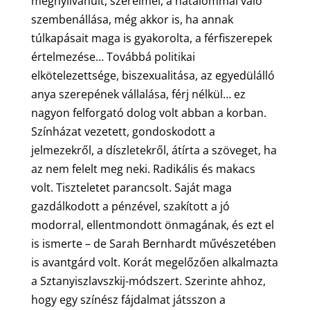
megnyilvánult, szerelmei, a hatalommal való
szembenállása, még akkor is, ha annak
túlkapásait maga is gyakorolta, a férfiszerepek
értelmezése… Továbbá politikai
elkötelezettsége, biszexualitása, az egyedülálló
anya szerepének vállalása, férj nélkül… ez
nagyon felforgató dolog volt abban a korban.
Színházat vezetett, gondoskodott a
jelmezekről, a díszletekről, átírta a szöveget, ha
az nem felelt meg neki. Radikális és makacs
volt. Tiszteletet parancsolt. Saját maga
gazdálkodott a pénzével, szakított a jó
modorral, ellentmondott önmagának, és ezt el
is ismerte – de Sarah Bernhardt művészetében
is avantgárd volt. Korát megelőzően alkalmazta
a Sztanyiszlavszkij-módszert. Szerinte ahhoz,
hogy egy színész fájdalmat játsszon a