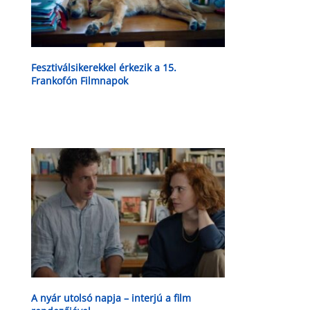
Fesztiválsikerekkel érkezik a 15.
Frankofón Filmnapok
A nyár utolsó napja – interjú a film