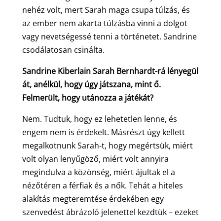
nehéz volt, mert Sarah maga csupa túlzás, és
az ember nem akarta túlzásba vinni a dolgot
vagy nevetségessé tenni a történetet. Sandrine
csodálatosan csinálta.
Sandrine Kiberlain Sarah Bernhardt-rá lényegül
át, anélkül, hogy úgy játszana, mint ő.
Felmerült, hogy utánozza a játékát?
Nem. Tudtuk, hogy ez lehetetlen lenne, és
engem nem is érdekelt. Másrészt úgy kellett
megalkotnunk Sarah-t, hogy megértsük, miért
volt olyan lenyűgöző, miért volt annyira
megindulva a közönség, miért ájultak el a
nézőtéren a férfiak és a nők. Tehát a hiteles
alakítás megteremtése érdekében egy
szenvedést ábrázoló jelenettel kezdtük – ezeket