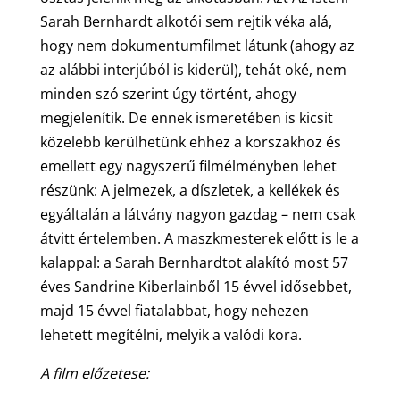
Sarah Bernhardt alkotói sem rejtik véka alá,
hogy nem dokumentumfilmet látunk (ahogy az
az alábbi interjúból is kiderül), tehát oké, nem
minden szó szerint úgy történt, ahogy
megjelenítik. De ennek ismeretében is kicsit
közelebb kerülhetünk ehhez a korszakhoz és
emellett egy nagyszerű filmélményben lehet
részünk: A jelmezek, a díszletek, a kellékek és
egyáltalán a látvány nagyon gazdag – nem csak
átvitt értelemben. A maszkmesterek előtt is le a
kalappal: a Sarah Bernhardtot alakító most 57
éves Sandrine Kiberlainből 15 évvel idősebbet,
majd 15 évvel fiatalabbat, hogy nehezen
lehetett megítélni, melyik a valódi kora.
A film előzetese: