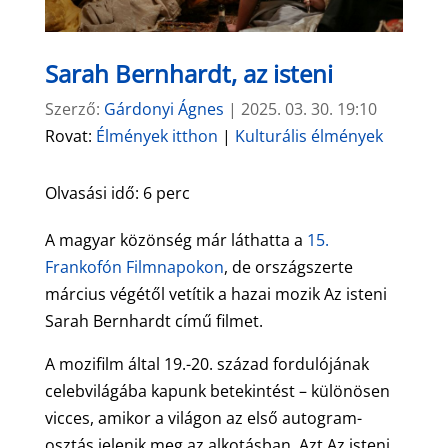
Sarah Bernhardt, az isteni
Szerző:
Gárdonyi Ágnes
|
2025. 03. 30. 19:10
Rovat:
Élmények itthon
|
Kulturális élmények
Olvasási idő:
6
perc
A magyar közönség már láthatta a
15.
Frankofón Filmnapokon
, de országszerte
március végétől vetítik a hazai mozik Az isteni
Sarah Bernhardt című filmet.
A mozifilm által 19.-20. század fordulójának
celebvilágába kapunk betekintést – különösen
vicces, amikor a világon az első autogram-
osztás jelenik meg az alkotásban. Azt Az isteni