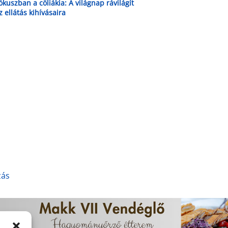
ókuszban a cöliákia: A világnap rávilágít
z ellátás kihívásaira
zás