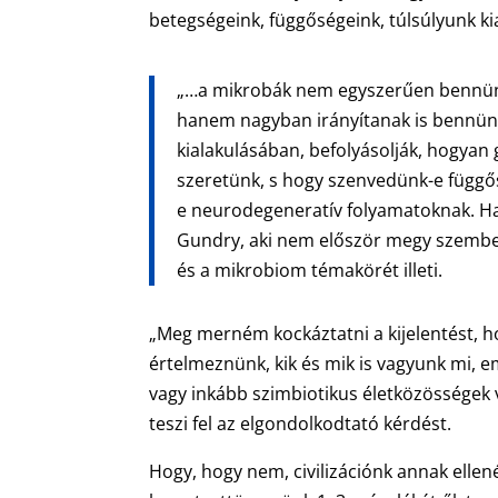
betegségeink, függőségeink, túlsúlyunk ki
„…a mikrobák nem egyszerűen bennünk é
hanem nagyban irányítanak is bennünk
kialakulásában, befolyásolják, hogyan
szeretünk, s hogy szenvedünk-e függő
e neurodegeneratív folyamatoknak. Ha 
Gundry, aki nem először megy szembe
és a mikrobiom témakörét illeti.
„Meg merném kockáztatni a kijelentést, ho
értelmeznünk, kik és mik is vagyunk mi, 
vagy inkább szimbiotikus életközösségek 
teszi fel az elgondolkodtató kérdést.
Hogy, hogy nem, civilizációnk annak ellen