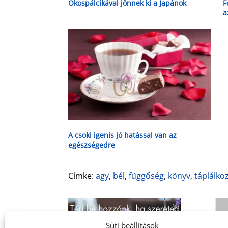
Okospálcikával jönnek ki a Japánok
F
a
A csoki igenis jó hatással van az
egészségedre
Címke:
agy
,
bél
,
függőség
,
könyv
,
táplálko
Süti beállítások