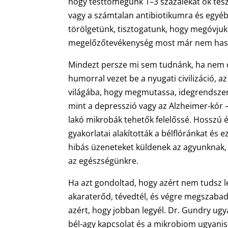
hogy testtömegünk 1–3 százalékát ők teszik
vagy a számtalan antibiotikumra és egyéb,
törölgetünk, tisztogatunk, hogy megóvjuk
megelőzőtevékenység most már nem haszn
Mindezt persze mi sem tudnánk, ha nem ol
humorral vezet be a nyugati civilizáció, a
világába, hogy megmutassa, idegrendszeri
mint a depresszió vagy az Alzheimer-kór –
lakó mikrobák tehetők felelőssé. Hosszú é
gyakorlatai alakították a bélflóránkat és 
hibás üzeneteket küldenek az agyunknak, a
az egészségünkre.
Ha azt gondoltad, hogy azért nem tudsz le
akaraterőd, tévedtél, és végre megszabad
azért, hogy jobban legyél. Dr. Gundry ugy
bél-agy kapcsolat és a mikrobiom ugyanis