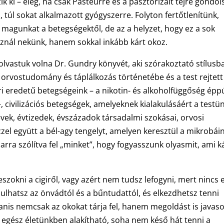
 ki – elég, ha csak Pasteurre és a pasztörizált tejre gondol
 túl sokat alkalmazott gyógyszerre. Folyton fertőtlenítünk,
 magunkat a betegségektől, de az a helyzet, hogy ez a sok
ál nekünk, hanem sokkal inkább kárt okoz.
vastuk volna Dr. Gundry könyvét, aki szórakoztató stílusb
z orvostudomány és táplálkozás történetébe és a test rejtett
 eredetű betegségeink – a nikotin- és alkoholfüggőség épp
, civilizációs betegségek, amelyeknek kialakulásáért a testü
vek, évtizedek, évszázadok társadalmi szokásai, orvosi
ezzel együtt a bél-agy tengelyt, amelyen keresztül a mikrobái
rra szólítva fel „minket”, hogy fogyasszunk olyasmit, ami k
szokni a cigiről, vagy azért nem tudsz lefogyni, mert nincs 
ulhatsz az önvádtól és a bűntudattól, és elkezdhetsz tenni
anis nemcsak az okokat tárja fel, hanem megoldást is javaso
 egész életünkben alakítható, soha nem késő hát tenni a