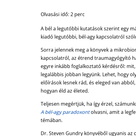
Olvasási idő:
2
perc
A bél a legutóbbi kutatások szerint egy
kiadó legutóbbi, bél-agy kapcsolatról sz
Sorra jelennek meg a könyvek a mikrobiom 
kapcsolatról, az étrend traumagyógyító h
egyre inkább foglalkoztató kérdésről: mi
legalábbis jobban legyünk. Lehet, hogy 
előírások lesnek rád, és eleged van abb
hogyan éld az életed.
Teljesen megértjük, ha így érzel, számunkr
A bél-agy paradoxont
olvasni, amit a leg
témában.
Dr. Steven Gundry könyvéből ugyanis az d