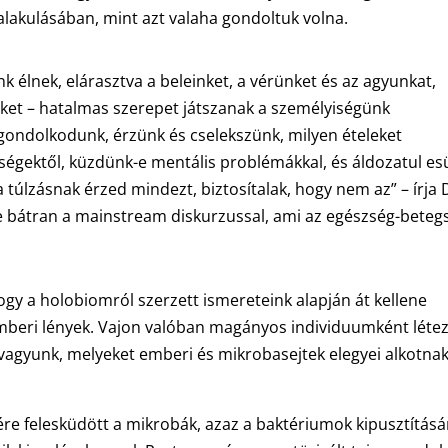
alakulásában, mint azt valaha gondoltuk volna.
lnek, elárasztva a beleinket, a vérünket és az agyunkat,
et – hatalmas szerepet játszanak a személyiségünk
 gondolkodunk, érzünk és cselekszünk, milyen ételeket
ségektől, küzdünk-e mentális problémákkal, és áldozatul es
túlzásnak érzed mindezt, biztosítalak, hogy nem az” – írja 
 bátran a mainstream diskurzussal, ami az egészség-beteg
gy a holobiomról szerzett ismereteink alapján át kellene
emberi lények. Vajon valóban magányos individuumként léte
vagyunk, melyeket emberi és mikrobasejtek elegyei alkotnak
ére felesküdött a mikrobák, azaz a baktériumok kipusztításá