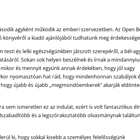
 második agyként működik az emberi szervezetben. Az Open 
óló könyvéről a kiadó ajánlójából tudhatunk meg érdekessége
testi és lelki egészségünkben játszott szerepéről, a bél-ag
atásáról. Sokan sok helyen beszélnek és írnak a mindannyi
t, mikor és mennyit együnk annak érdekében, hogy jól vagy
olykor nyomasztóan hat rád, hogy mindenhonnan szabályok 
ól, hogy újabb és újabb „megmondóemberek” akarják eldönte
a sem ismeretlen ez az indulat, ezért is volt fantasztikus é
felszabadítóbb és a legszórakoztatóbb olvasmánynak találtu
erül ki, hogy sokkal kisebb a személyes felelősségünk