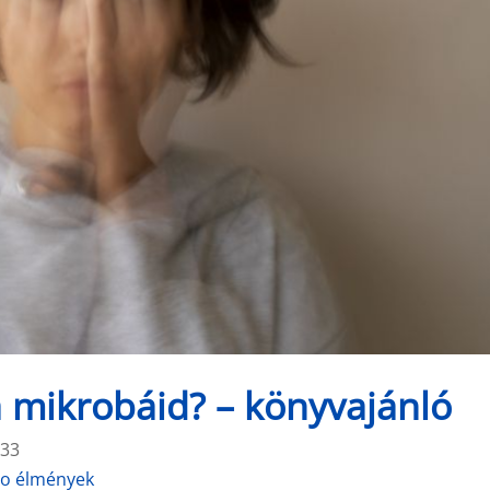
 a mikrobáid? – könyvajánló
:33
ro élmények