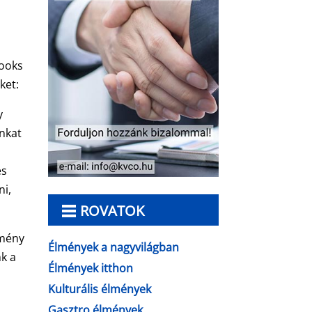
Books
ket:
y
unkat
és
ni,
ROVATOK
lmény
Élmények a nagyvilágban
nk a
Élmények itthon
Kulturális élmények
Gasztro élmények