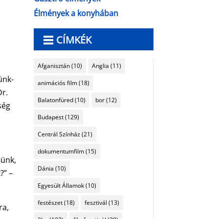
Élmények a konyhában
CÍMKÉK
Afganisztán
(10)
Anglia
(11)
ünk-
animációs film
(18)
Dr.
Balatonfüred
(10)
bor
(12)
ség
Budapest
(129)
Centrál Színház
(21)
dokumentumfilm
(15)
zünk,
Dánia
(10)
?” –
Egyesült Államok
(10)
festészet
(18)
fesztivál
(13)
ra,