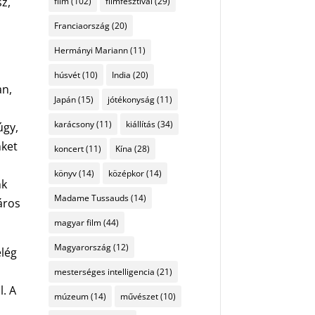
sz,
film
(102)
filmfesztivál
(29)
Franciaország
(20)
Hermányi Mariann
(11)
húsvét
(10)
India
(20)
an,
Japán
(15)
jótékonyság
(11)
karácsony
(11)
kiállítás
(34)
úgy,
nket
koncert
(11)
Kína
(28)
könyv
(14)
középkor
(14)
nk
Madame Tussauds
(14)
áros
magyar film
(44)
Magyarország
(12)
elég
mesterséges intelligencia
(21)
l. A
múzeum
(14)
művészet
(10)