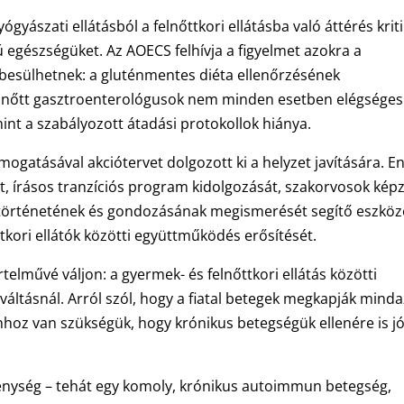
yászati ellátásból a felnőttkori ellátásba való áttérés krit
egészségüket. Az AOECS felhívja a figyelmet azokra a
besülhetnek: a gluténmentes diéta ellenőrzésének
elnőtt gasztroenterológusok nem minden esetben elégséges
mint a szabályozott átadási protokollok hiánya.
ogatásával akciótervet dolgozott ki a helyzet javítására. E
, írásos tranzíciós program kidolgozását, szakorvosok kép
kórtörténetének és gondozásának megismerését segítő eszkö
ttkori ellátók közötti együttműködés erősítését.
telművé váljon: a gyermek- és felnőttkori ellátás közötti
áltásnál. Arról szól, hogy a fiatal betegek megkapják minda
hhoz van szükségük, hogy krónikus betegségük ellenére is j
ékenység – tehát egy komoly, krónikus autoimmun betegség,