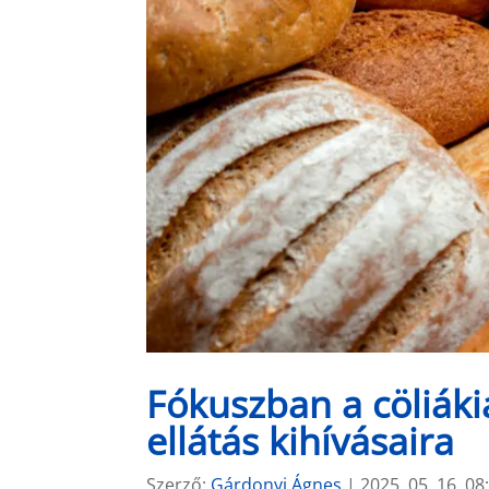
Fókuszban a cöliákia
ellátás kihívásaira
Szerző:
Gárdonyi Ágnes
|
2025. 05. 16. 08