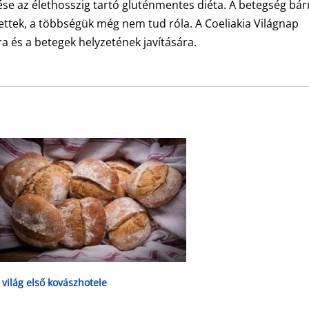
se az élethosszig tartó gluténmentes diéta. A betegség bá
tettek, a többségük még nem tud róla. A Coeliakia Világnap
ra és a betegek helyzetének javítására.
 világ első kovászhotele