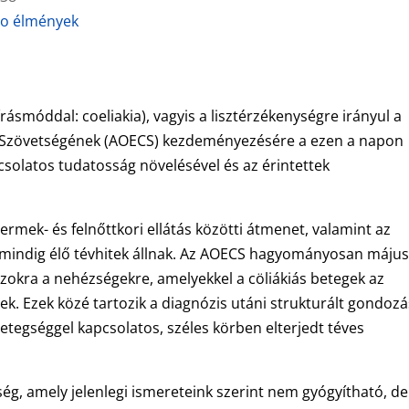
ro élmények
írásmóddal: coeliakia), vagyis a lisztérzékenységre irányul a
ai Szövetségének (AOECS) kezdeményezésére a ezen a napon
csolatos tudatosság növelésével és az érintettek
ermek- és felnőttkori ellátás közötti átmenet, valamint az
indig élő tévhitek állnak. Az AOECS hagyományosan május
 azokra a nehézségekre, amelyekkel a cöliákiás betegek az
k. Ezek közé tartozik a diagnózis utáni strukturált gondozá
etegséggel kapcsolatos, széles körben elterjedt téves
ég, amely jelenlegi ismereteink szerint nem gyógyítható, de