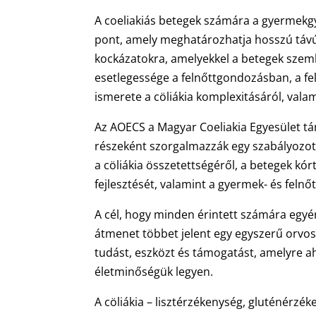
A coeliakiás betegek számára a gyermekgyóg
pont, amely meghatározhatja hosszú távú 
kockázatokra, amelyekkel a betegek szem
esetlegessége a felnőttgondozásban, a f
ismerete a cöliákia komplexitásáról, vala
Az AOECS a Magyar Coeliakia Egyesület tám
részeként szorgalmazzák egy szabályozott
a cöliákia összetettségéről, a betegek 
fejlesztését, valamint a gyermek- és felnő
A cél, hogy minden érintett számára egyér
átmenet többet jelent egy egyszerű orvosv
tudást, eszközt és támogatást, amelyre a
életminőségük legyen.
A cöliákia – lisztérzékenység, gluténérz