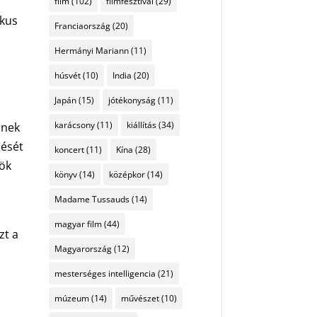
film
(102)
filmfesztivál
(29)
ikus
Franciaország
(20)
Hermányi Mariann
(11)
húsvét
(10)
India
(20)
Japán
(15)
jótékonyság
(11)
karácsony
(11)
kiállítás
(34)
nnek
zését
koncert
(11)
Kína
(28)
zök
könyv
(14)
középkor
(14)
Madame Tussauds
(14)
magyar film
(44)
zt a
Magyarország
(12)
ó
mesterséges intelligencia
(21)
múzeum
(14)
művészet
(10)