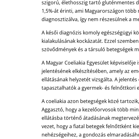
szigorú, élethosszig tartó gluténmentes 
1,5%-át érinti, ami Magyarországon több
diagnosztizálva, így nem részesülnek a me
A késői diagnózis komoly egészségügyi k
kialakulásának kockázatát. Ezzel szemben 
szövődmények és a társuló betegségek 
A Magyar Coeliakia Egyesület képviselője 
jelentésének elkészítésében, amely az 
ellátásának helyzetét vizsgálta. A jelent
tapasztalhatók a gyermek- és felnőttkori 
A coeliakia azon betegségek közé tartozik
Aggasztó, hogy a kezelőorvosok több mint
ellátásba történő átadásának megtervezés
vezet, hogy a fiatal betegek felnőttként 
nehézségeihez, a gondozás elmaradásáho