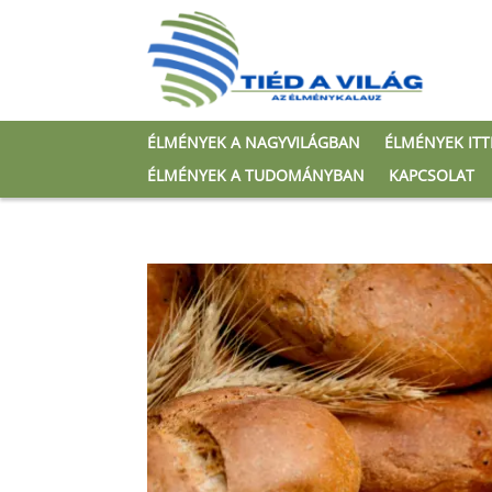
ÉLMÉNYEK A NAGYVILÁGBAN
ÉLMÉNYEK IT
ÉLMÉNYEK A TUDOMÁNYBAN
KAPCSOLAT