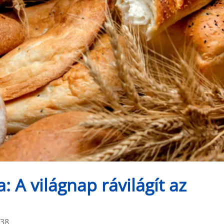
: A világnap rávilágít az
:38