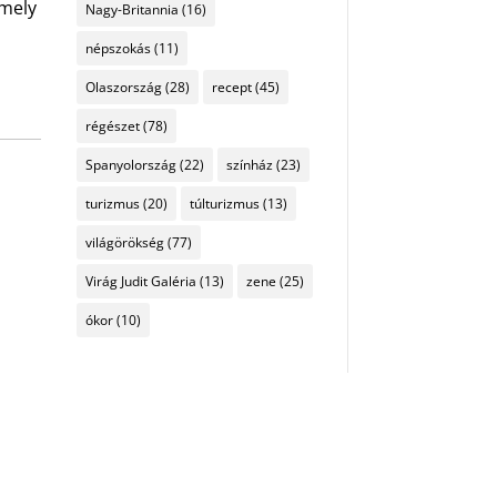
rmely
Nagy-Britannia
(16)
népszokás
(11)
Olaszország
(28)
recept
(45)
régészet
(78)
Spanyolország
(22)
színház
(23)
turizmus
(20)
túlturizmus
(13)
világörökség
(77)
Virág Judit Galéria
(13)
zene
(25)
ókor
(10)