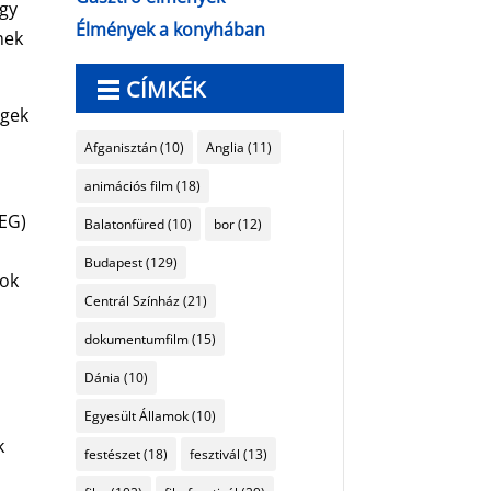
egy
Élmények a konyhában
nek
CÍMKÉK
égek
Afganisztán
(10)
Anglia
(11)
animációs film
(18)
UEG)
Balatonfüred
(10)
bor
(12)
Budapest
(129)
gok
Centrál Színház
(21)
dokumentumfilm
(15)
Dánia
(10)
Egyesült Államok
(10)
k
festészet
(18)
fesztivál
(13)