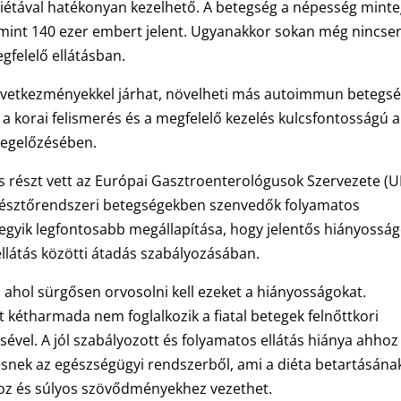
diétával hatékonyan kezelhető. A betegség a népesség mint
 mint 140 ezer embert jelent. Ugyanakkor sokan még nincse
gfelelő ellátásban.
övetkezményekkel járhat, növelheti más autoimmun betegs
a korai felismerés és a megfelelő kezelés kulcsfontosságú a
megelőzésében.
is részt vett az Európai Gasztroenterológusok Szervezete (
emésztőrendszeri betegségekben szenvedők folyamatos
és egyik legfontosabb megállapítása, hogy jelentős hiányossá
ellátás közötti átadás szabályozásában.
, ahol sürgősen orvosolni kell ezeket a hiányosságokat.
 kétharmada nem foglalkozik a fiatal betegek felnőttkori
ével. A jól szabályozott és folyamatos ellátás hiánya ahhoz
kiesnek az egészségügyi rendszerből, ami a diéta betartásána
z és súlyos szövődményekhez vezethet.