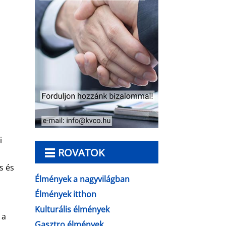
i
ROVATOK
s és
Élmények a nagyvilágban
Élmények itthon
Kulturális élmények
 a
Gasztro élmények