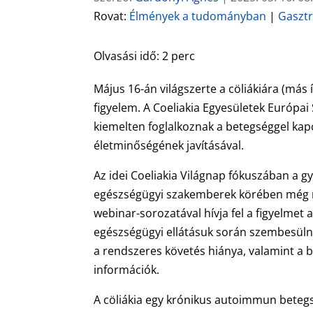
Rovat:
Élmények a tudományban
|
Gaszt
Olvasási idő:
2
perc
Május 16-án világszerte a cöliákiára (más 
figyelem. A Coeliakia Egyesületek Európ
kiemelten foglalkoznak a betegséggel kap
életminőségének javításával.
Az idei Coeliakia Világnap fókuszában a gy
egészségügyi szakemberek körében még m
webinar-sorozatával hívja fel a figyelmet
egészségügyi ellátásuk során szembesülne
a rendszeres követés hiánya, valamint a b
információk.
A cöliákia egy krónikus autoimmun betegs